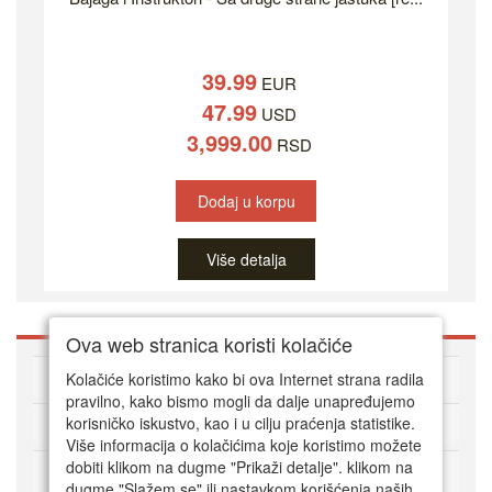
39.99
EUR
47.99
USD
3,999.00
RSD
Dodaj u korpu
Više detalja
Ova web stranica koristi kolačiće
O DVD Zoni
Kolačiće koristimo kako bi ova Internet strana radila
pravilno, kako bismo mogli da dalje unapređujemo
korisničko iskustvo, kao i u cilju praćenja statistike.
Kako kupovati online
Više informacija o kolačićima koje koristimo možete
dobiti klikom na dugme "Prikaži detalje". klikom na
Korisnički servis
dugme "Slažem se" ili nastavkom korišćenja naših