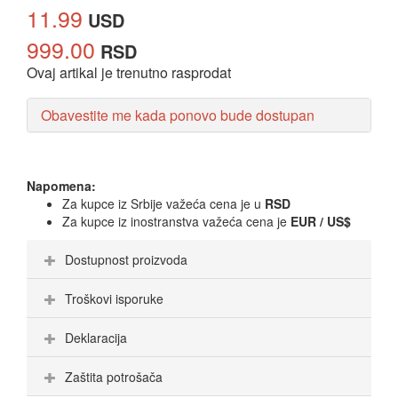
11.99
USD
999.00
RSD
Ovaj artikal je trenutno rasprodat
Obavestite me kada ponovo bude dostupan
Napomena:
Za kupce iz Srbije važeća cena je u
RSD
Za kupce iz inostranstva važeća cena je
EUR / US$
Dostupnost proizvoda
Troškovi isporuke
Deklaracija
Zaštita potrošača