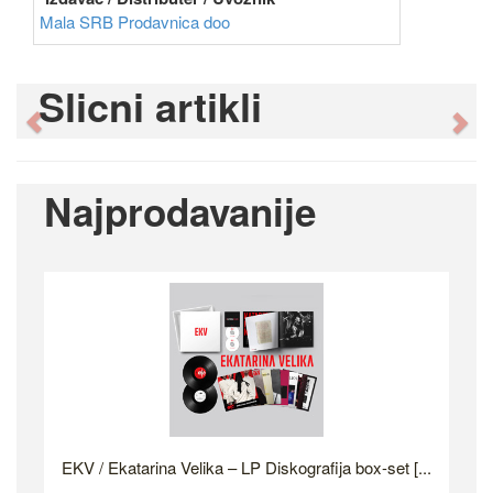
Mala SRB Prodavnica doo
Slicni artikli
Previous
Ne
Najprodavanije
EKV / Ekatarina Velika – LP Diskografija box-set [...