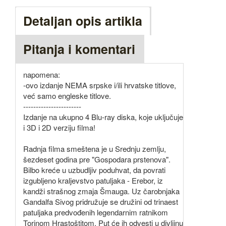
Detaljan opis artikla
Pitanja i komentari
napomena:
-ovo izdanje NEMA srpske i/ili hrvatske titlove,
već samo engleske titlove.
-----------------------
Izdanje na ukupno 4 Blu-ray diska, koje uključuje
i 3D i 2D verziju filma!
Radnja filma smeštena je u Srednju zemlju,
šezdeset godina pre "Gospodara prstenova".
Bilbo kreće u uzbudljiv poduhvat, da povrati
izgubljeno kraljevstvo patuljaka - Erebor, iz
kandži strašnog zmaja Šmauga. Uz čarobnjaka
Gandalfa Sivog pridružuje se družini od trinaest
patuljaka predvođenih legendarnim ratnikom
Torinom Hrastoštitom. Put će ih odvesti u divljinu