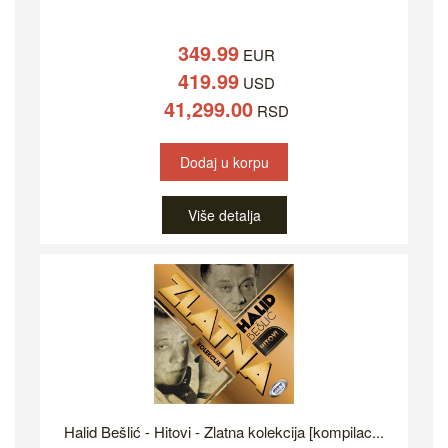
349.99
EUR
419.99
USD
41,299.00
RSD
Dodaj u korpu
Više detalja
Halid Bešlić - Hitovi - Zlatna kolekcija [kompilac...