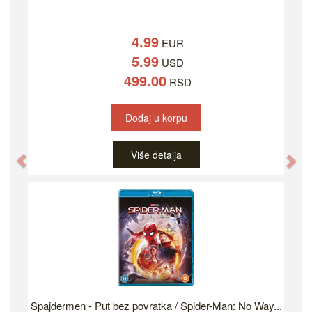
4.99
EUR
5.99
USD
499.00
RSD
Dodaj u korpu
Više detalja
Previous
Ne
Spajdermen - Put bez povratka / Spider-Man: No Way...