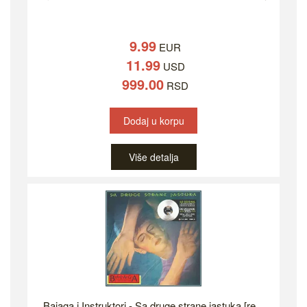
9.99
EUR
11.99
USD
999.00
RSD
Dodaj u korpu
Više detalja
Bajaga i Instruktori - Sa druge strane jastuka [re...