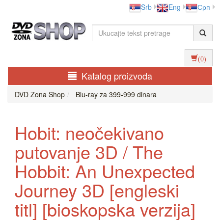
Srb
Eng
Срп
(0)
Katalog proizvoda
DVD Zona Shop
Blu-ray za 399-999 dinara
Hobit: neočekivano
putovanje 3D / The
Hobbit: An Unexpected
Journey 3D [engleski
titl] [bioskopska verzija]