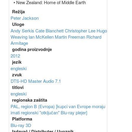
• New Zealand: Home of Middle Earth
Režija
Peter Jackson
Uloge
Andy Serkis
Cate Blanchett
Christopher Lee
Hugo
Weaving
Ian McKellen
Martin Freeman
Richard
Armitage
godina proizvodnje
2012
jezik
engleski
zvuk
DTS-HD Master Audio 7.1
titlovi
engleski
regionska zaštita
PAL, region B (Evropa) [kupci van Evrope moraju
imati regionski "otključan" Blu-ray plejer]
Platforma
Blu-ray 3D
Izdavač / Distributer / Uvoznik