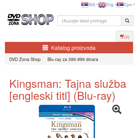
Srb
Eng
Срп
(0)
Katalog proizvoda
DVD Zona Shop
Blu-ray za 399-999 dinara
Kingsman: Tajna služba
[engleski titl] (Blu-ray)