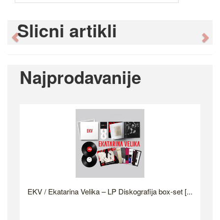
Slicni artikli
Previous
Ne
Najprodavanije
EKV / Ekatarina Velika – LP Diskografija box-set [...