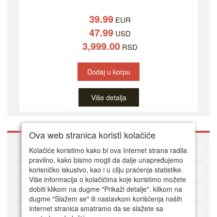
39.99
EUR
47.99
USD
3,999.00
RSD
Dodaj u korpu
Više detalja
Ova web stranica koristi kolačiće
O DVD Zoni
Kolačiće koristimo kako bi ova Internet strana radila
pravilno, kako bismo mogli da dalje unapređujemo
korisničko iskustvo, kao i u cilju praćenja statistike.
Kako kupovati online
Više informacija o kolačićima koje koristimo možete
dobiti klikom na dugme "Prikaži detalje". klikom na
Korisnički servis
dugme "Slažem se" ili nastavkom korišćenja naših
internet stranica smatramo da se slažete sa
Način plaćanja