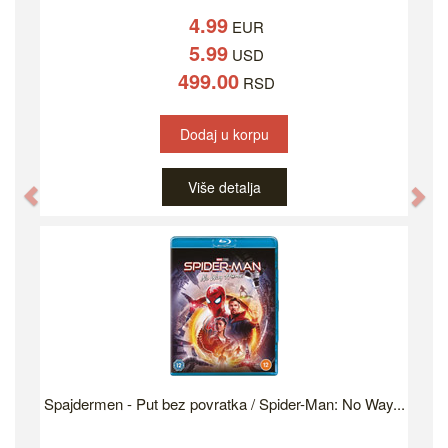
4.99
EUR
5.99
USD
499.00
RSD
Dodaj u korpu
Više detalja
Previous
Ne
Spajdermen - Put bez povratka / Spider-Man: No Way...