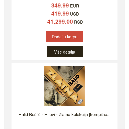
349.99
EUR
419.99
USD
41,299.00
RSD
Dodaj u korpu
Više detalja
Halid Bešlić - Hitovi - Zlatna kolekcija [kompilac...