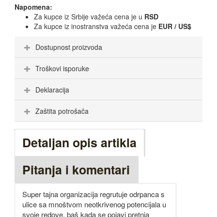
Napomena:
Za kupce iz Srbije važeća cena je u
RSD
Za kupce iz inostranstva važeća cena je
EUR / US$
Dostupnost proizvoda
Troškovi isporuke
Deklaracija
Zaštita potrošača
Detaljan opis artikla
Pitanja i komentari
Super tajna organizacija regrutuje odrpanca s
ulice sa mnoštvom neotkrivenog potencijala u
svoje redove, baš kada se pojavi pretnja