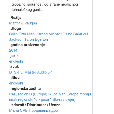
globalnoj sigurnosti od strane neobičnog
tehnološkog genija...
Režija
Matthew Vaughn
Uloge
Colin Firth
Mark Strong
Michael Caine
Samuel L.
Jackson
Taron Egerton
godina proizvodnje
2014
jezik
engleski
zvuk
DTS-HD Master Audio 5.1
titlovi
engleski
regionska zaštita
PAL, region B (Evropa) [kupci van Evrope moraju
imati regionski "otključan" Blu-ray plejer]
Izdavač / Distributer / Uvoznik
Мала СРБ Продавница доо