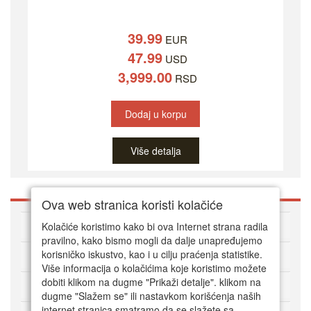
39.99
EUR
47.99
USD
3,999.00
RSD
Dodaj u korpu
Više detalja
Ova web stranica koristi kolačiće
O DVD Zoni
Kolačiće koristimo kako bi ova Internet strana radila
pravilno, kako bismo mogli da dalje unapređujemo
korisničko iskustvo, kao i u cilju praćenja statistike.
Kako kupovati online
Više informacija o kolačićima koje koristimo možete
dobiti klikom na dugme "Prikaži detalje". klikom na
Korisnički servis
dugme "Slažem se" ili nastavkom korišćenja naših
internet stranica smatramo da se slažete sa