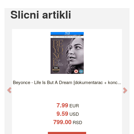
Slicni artikli
Beyonce - Life Is But A Dream [dokumentarac + konc...
Previous
Ne
7.99
EUR
9.59
USD
799.00
RSD