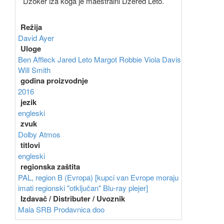
Džoker iza koga je maestralni Džered Leto.
Režija
David Ayer
Uloge
Ben Affleck
Jared Leto
Margot Robbie
Viola Davis
Will Smith
godina proizvodnje
2016
jezik
engleski
zvuk
Dolby Atmos
titlovi
engleski
regionska zaštita
PAL, region B (Evropa) [kupci van Evrope moraju
imati regionski "otključan" Blu-ray plejer]
Izdavač / Distributer / Uvoznik
Mala SRB Prodavnica doo