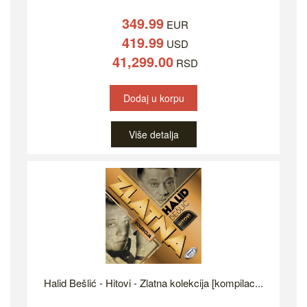
349.99
EUR
419.99
USD
41,299.00
RSD
Dodaj u korpu
Više detalja
Halid Bešlić - Hitovi - Zlatna kolekcija [kompilac...