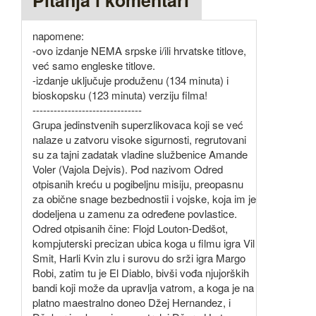
Pitanja i komentari
napomene:
-ovo izdanje NEMA srpske i/ili hrvatske titlove,
već samo engleske titlove.
-izdanje uključuje produženu (134 minuta) i
bioskopsku (123 minuta) verziju filma!
-------------------------------
Grupa jedinstvenih superzlikovaca koji se već
nalaze u zatvoru visoke sigurnosti, regrutovani
su za tajni zadatak vladine službenice Amande
Voler (Vajola Dejvis). Pod nazivom Odred
otpisanih kreću u pogibeljnu misiju, preopasnu
za obične snage bezbednostii i vojske, koja im je
dodeljena u zamenu za određene povlastice.
Odred otpisanih čine: Flojd Louton-Dedšot,
kompjuterski precizan ubica koga u filmu igra Vil
Smit, Harli Kvin zlu i surovu do srži igra Margo
Robi, zatim tu je El Diablo, bivši vođa njujorških
bandi koji može da upravlja vatrom, a koga je na
platno maestralno doneo Džej Hernandez, i