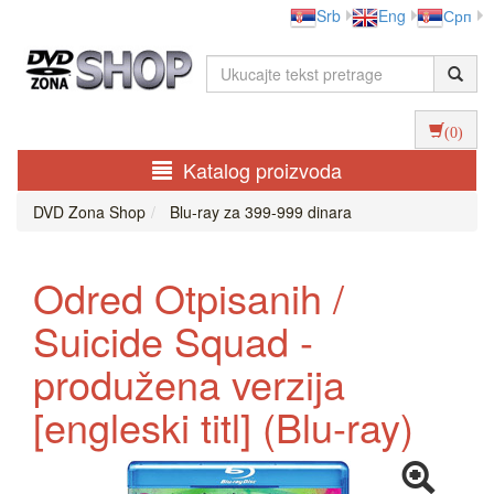
Srb
Eng
Срп
(0)
Katalog proizvoda
DVD Zona Shop
Blu-ray za 399-999 dinara
Odred Otpisanih /
Suicide Squad -
produžena verzija
[engleski titl] (Blu-ray)