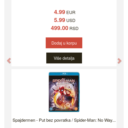
4.99
EUR
5.99
USD
499.00
RSD
Dodaj u korpu
Više detalja
Previous
Ne
Spajdermen - Put bez povratka / Spider-Man: No Way...