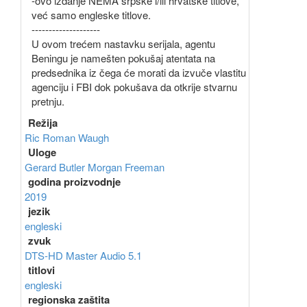
-ovo izdanje NEMA srpske i/ili hrvatske titlove,
već samo engleske titlove.
--------------------
U ovom trećem nastavku serijala, agentu
Beningu je namešten pokušaj atentata na
predsednika iz čega će morati da izvuče vlastitu
agenciju i FBI dok pokušava da otkrije stvarnu
pretnju.
Režija
Ric Roman Waugh
Uloge
Gerard Butler
Morgan Freeman
godina proizvodnje
2019
jezik
engleski
zvuk
DTS-HD Master Audio 5.1
titlovi
engleski
regionska zaštita