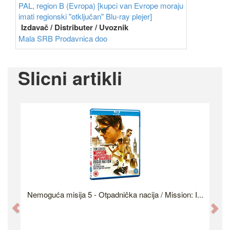
PAL, region B (Evropa) [kupci van Evrope moraju
imati regionski "otključan" Blu-ray plejer]
Izdavač / Distributer / Uvoznik
Mala SRB Prodavnica doo
Slicni artikli
Nemoguća misija 5 - Otpadnička nacija / Mission: I...
Previous
Ne