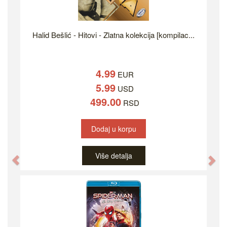
Halid Bešlić - Hitovi - Zlatna kolekcija [kompilac...
4.99
EUR
5.99
USD
499.00
RSD
Dodaj u korpu
Više detalja
Previous
Ne