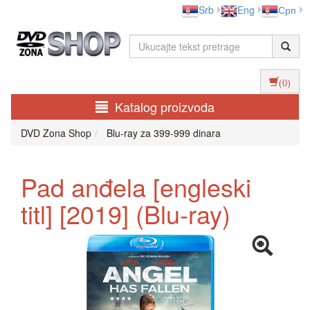
Srb
Eng
Срп
(0)
Katalog proizvoda
DVD Zona Shop
Blu-ray za 399-999 dinara
Pad anđela [engleski
titl] [2019] (Blu-ray)