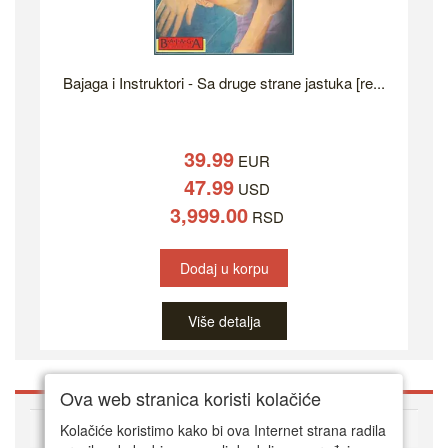
Bajaga i Instruktori - Sa druge strane jastuka [re...
39.99
EUR
47.99
USD
3,999.00
RSD
Dodaj u korpu
Više detalja
Ova web stranica koristi kolačiće
O DVD Zoni
Kolačiće koristimo kako bi ova Internet strana radila