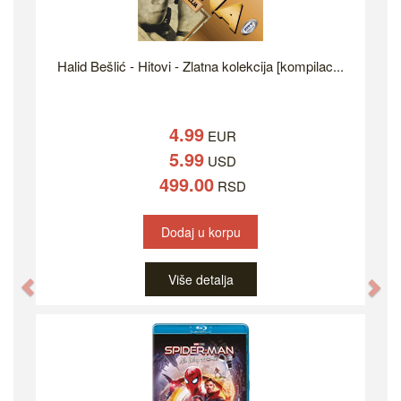
Halid Bešlić - Hitovi - Zlatna kolekcija [kompilac...
4.99
EUR
5.99
USD
499.00
RSD
Dodaj u korpu
Više detalja
Previous
Ne