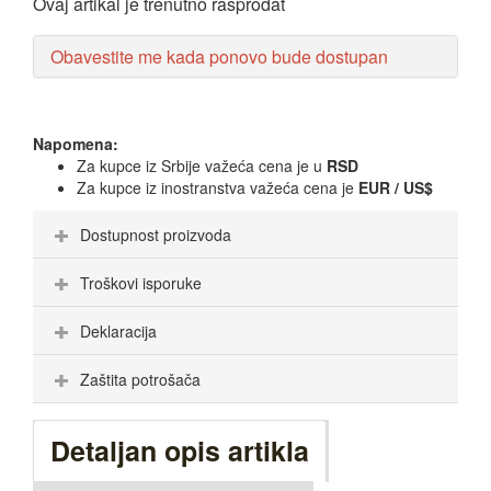
Ovaj artikal je trenutno rasprodat
Obavestite me kada ponovo bude dostupan
Napomena:
Za kupce iz Srbije važeća cena je u
RSD
Za kupce iz inostranstva važeća cena je
EUR / US$
Dostupnost proizvoda
Troškovi isporuke
Deklaracija
Zaštita potrošača
Detaljan opis artikla