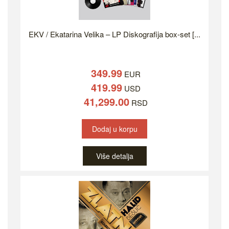
EKV / Ekatarina Velika – LP Diskografija box-set [...
349.99
EUR
419.99
USD
41,299.00
RSD
Dodaj u korpu
Više detalja