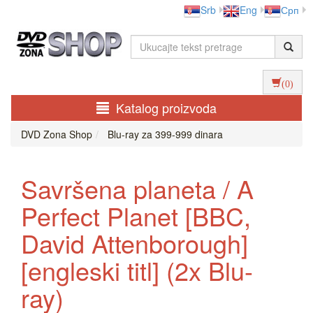
Srb
Eng
Срп
(0)
Katalog proizvoda
DVD Zona Shop
Blu-ray za 399-999 dinara
Savršena planeta / A
Perfect Planet [BBC,
David Attenborough]
[engleski titl] (2x Blu-
ray)