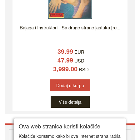
Bajaga i Instruktori - Sa druge strane jastuka [re...
39.99
EUR
47.99
USD
3,999.00
RSD
Dodaj u korpu
Više detalja
Ova web stranica koristi kolačiće
O DVD Zoni
Kolačiće koristimo kako bi ova Internet strana radila