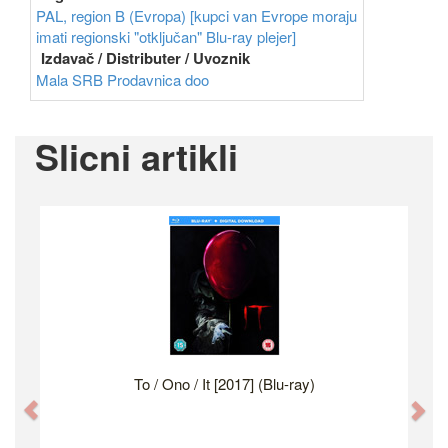
PAL, region B (Evropa) [kupci van Evrope moraju
imati regionski "otključan" Blu-ray plejer]
Izdavač / Distributer / Uvoznik
Mala SRB Prodavnica doo
Slicni artikli
To / Ono / It [2017] (Blu-ray)
Previous
Ne