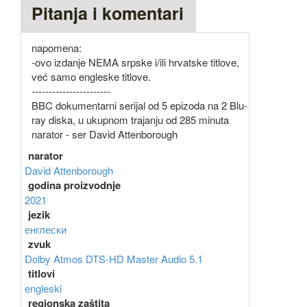
Pitanja i komentari
napomena:
-ovo izdanje NEMA srpske i/ili hrvatske titlove,
već samo engleske titlove.
-----------------------
BBC dokumentarni serijal od 5 epizoda na 2 Blu-
ray diska, u ukupnom trajanju od 285 minuta
narator - ser David Attenborough
narator
David Attenborough
godina proizvodnje
2021
jezik
енглески
zvuk
Dolby Atmos
DTS-HD Master Audio 5.1
titlovi
engleski
regionska zaštita