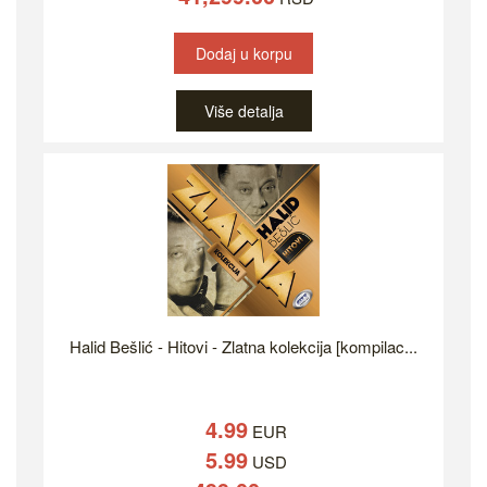
Dodaj u korpu
Više detalja
Halid Bešlić - Hitovi - Zlatna kolekcija [kompilac...
4.99
EUR
5.99
USD