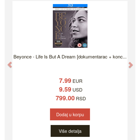
Beyonce - Life Is But A Dream [dokumentarac + konc...
Previous
Ne
7.99
EUR
9.59
USD
799.00
RSD
Dodaj u korpu
Više detalja