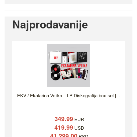
Najprodavanije
EKV / Ekatarina Velika – LP Diskografija box-set [...
349.99
EUR
419.99
USD
41,299.00
RSD