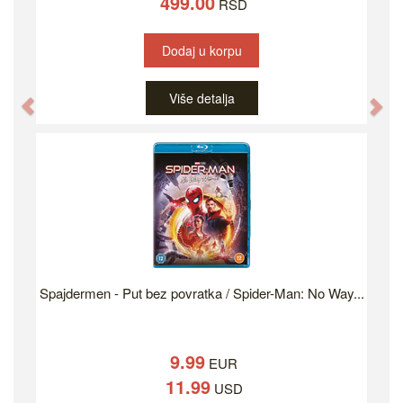
499.00
RSD
Dodaj u korpu
Više detalja
Previous
Ne
Spajdermen - Put bez povratka / Spider-Man: No Way...
9.99
EUR
11.99
USD