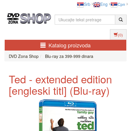
Srb
Eng
Срп
(0)
Katalog proizvoda
DVD Zona Shop
Blu-ray za 399-999 dinara
Ted - extended edition
[engleski titl] (Blu-ray)