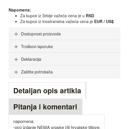
Napomena:
Za kupce iz Srbije važeća cena je u
RSD
Za kupce iz inostranstva važeća cena je
EUR / US$
Dostupnost proizvoda
Troškovi isporuke
Deklaracija
Zaštita potrošača
Detaljan opis artikla
Pitanja i komentari
napomena:
-ovo izdanje NEMA srpske i/ili hrvatske titlove,