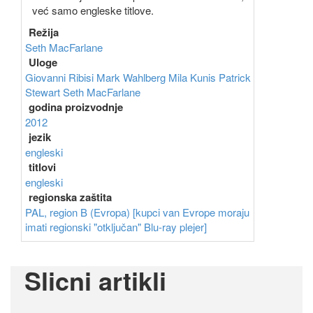
već samo engleske titlove.
Režija
Seth MacFarlane
Uloge
Giovanni Ribisi
Mark Wahlberg
Mila Kunis
Patrick
Stewart
Seth MacFarlane
godina proizvodnje
2012
jezik
engleski
titlovi
engleski
regionska zaštita
PAL, region B (Evropa) [kupci van Evrope moraju
imati regionski "otključan" Blu-ray plejer]
Slicni artikli