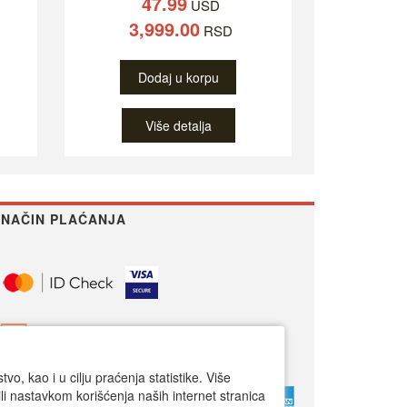
47.99
USD
3,999.00
RSD
Dodaj u korpu
Više detalja
NAČIN PLAĆANJA
o, kao i u cilju praćenja statistike. Više
li nastavkom korišćenja naših internet stranica