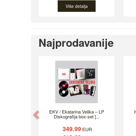
Više detalja
Najprodavanije
EKV / Ekatarina Velika – LP
H
Previous
Diskografija box-set [...
349.99
EUR