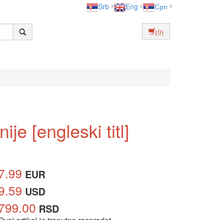
Srb
Eng
Срп
(0)
e [engleski titl]
7.99
EUR
9.59
USD
799.00
RSD