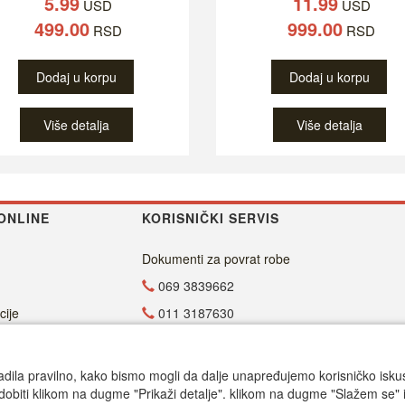
5.99
11.99
USD
USD
499.00
999.00
RSD
RSD
Dodaj u korpu
Dodaj u korpu
Više detalja
Više detalja
ONLINE
KORISNIČKI SERVIS
Dokumenti za povrat robe
069 3839662
cije
011 3187630
011 4029654
office@dvdzona.co.rs
adila pravilno, kako bismo mogli da dalje unapređujemo korisničko iskustv
dobiti klikom na dugme "Prikaži detalje". klikom na dugme "Slažem se" i
Radno vreme