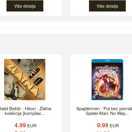
Više detalja
Više detalja
alid Bešlić - Hitovi - Zlatna
Spajdermen - Put bez povrat
kolekcija [kompilac...
Spider-Man: No Way...
4.99
9.99
EUR
EUR