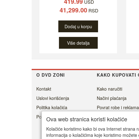
419.99
USD
41,299.00
RSD
Dodaj u korpu
Više detalja
O DVD ZONI
KAKO KUPOVATI 
Kontakt
Kako naručiti
Uslovi korišćenja
Načini plaćanja
Politika kolačića
Povrat robe i reklama
Politika privatnosti
Cenovnik dostave
Ova web stranica koristi kolačiće
Isporuka
Kolačiće koristimo kako bi ova Internet strana r
informacija o kolačićima koje koristimo možete 