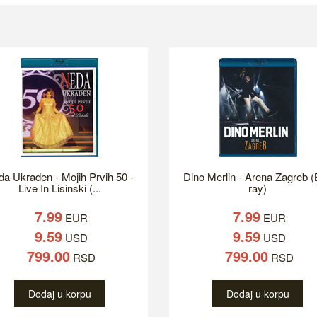
a Ukraden - Mojih Prvih 50 -
Dino Merlin - Arena Zagreb (
Live In Lisinski (...
ray)
7.99
7.99
EUR
EUR
9.59
9.59
USD
USD
799.00
799.00
RSD
RSD
Dodaj u korpu
Dodaj u korpu