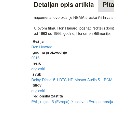
Detaljan opis artikla
Pit
napomena: ovo izdanje NEMA srpske i/ili hrvatsk
-------------------
U ovom filmu Ron Hauard, poznati reditelj i dob
od 1963 do 1966. godine, i fenomen Bitlmanije.
Režija
Ron Howard
godina proizvodnje
2016
jezik
engleski
zvuk
Dolby Digital 5.1
DTS-HD Master Audio 5.1
PCM 
titlovi
engleski
regionska zaštita
PAL, region B (Evropa) [kupci van Evrope moraju im