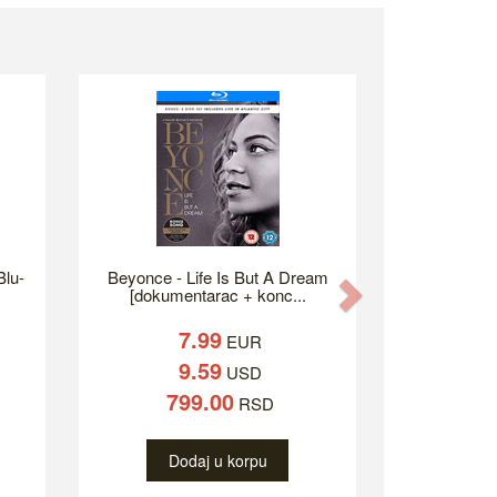
Blu-
Beyonce - Life Is But A Dream
Next
[dokumentarac + konc...
7.99
EUR
9.59
USD
799.00
RSD
Dodaj u korpu