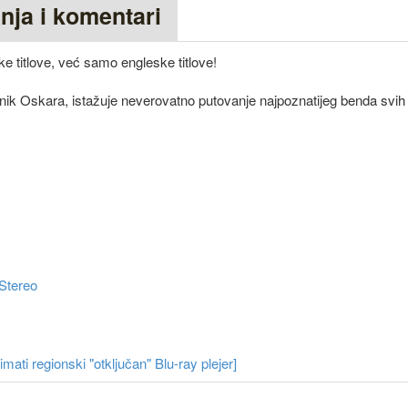
anja i komentari
e titlove, već samo engleske titlove!
itnik Oskara, istažuje neverovatno putovanje najpoznatijeg benda svi
Stereo
ati regionski "otključan" Blu-ray plejer]