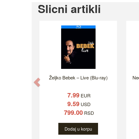
Slicni artikli
Željko Bebek ‎– Live (Blu-ray)
Ned
Previous
7.99
EUR
9.59
USD
799.00
RSD
Dodaj u korpu