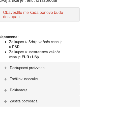
Ovaj artikal je trenutno rasprodat
Obavestite me kada ponovo bude
dostupan
Napomena:
Za kupce iz Srbije važeća cena je
u
RSD
Za kupce iz inostranstva važeća
cena je
EUR / US$
Dostupnost proizvoda
Troškovi isporuke
Deklaracija
Zaštita potrošača