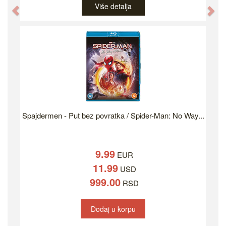
Više detalja
Previous
Ne
Spajdermen - Put bez povratka / Spider-Man: No Way...
9.99
EUR
11.99
USD
999.00
RSD
Dodaj u korpu