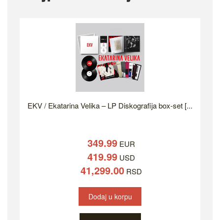
EKV / Ekatarina Velika – LP Diskografija box-set [...
349.99
EUR
419.99
USD
41,299.00
RSD
Dodaj u korpu