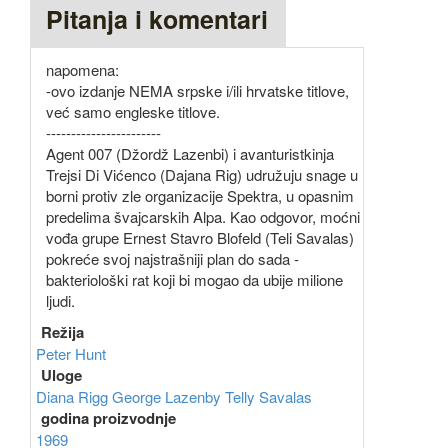
Pitanja i komentari
napomena:
-ovo izdanje NEMA srpske i/ili hrvatske titlove,
već samo engleske titlove.
-----------------------
Agent 007 (Džordž Lazenbi) i avanturistkinja
Trejsi Di Vićenco (Dajana Rig) udružuju snage u
borni protiv zle organizacije Spektra, u opasnim
predelima švajcarskih Alpa. Kao odgovor, moćni
vođa grupe Ernest Stavro Blofeld (Teli Savalas)
pokreće svoj najstrašniji plan do sada -
bakteriološki rat koji bi mogao da ubije milione
ljudi.
Režija
Peter Hunt
Uloge
Diana Rigg
George Lazenby
Telly Savalas
godina proizvodnje
1969