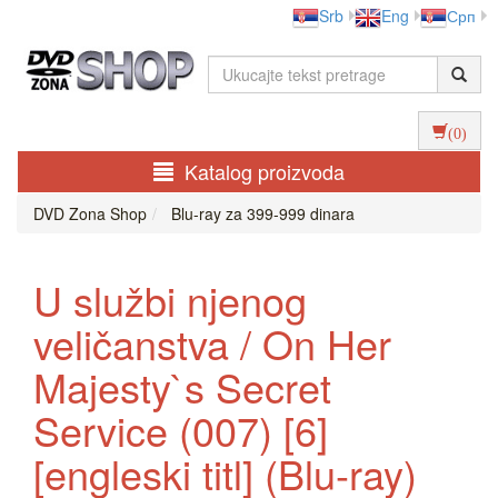
Srb
Eng
Срп
(0)
Katalog proizvoda
DVD Zona Shop
Blu-ray za 399-999 dinara
U službi njenog
veličanstva / On Her
Majesty`s Secret
Service (007) [6]
[engleski titl] (Blu-ray)