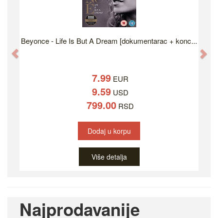
Beyonce - Life Is But A Dream [dokumentarac + konc...
Previous
Ne
7.99
EUR
9.59
USD
799.00
RSD
Dodaj u korpu
Više detalja
Najprodavanije