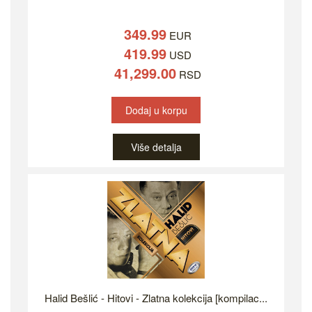
349.99
EUR
419.99
USD
41,299.00
RSD
Dodaj u korpu
Više detalja
Halid Bešlić - Hitovi - Zlatna kolekcija [kompilac...