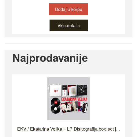
Dodaj u korpu
Više detalja
Najprodavanije
EKV / Ekatarina Velika – LP Diskografija box-set [...