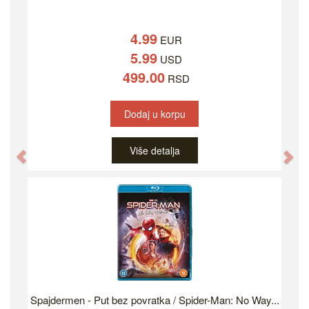
4.99
EUR
5.99
USD
499.00
RSD
Dodaj u korpu
Više detalja
Previous
Ne
Spajdermen - Put bez povratka / Spider-Man: No Way...