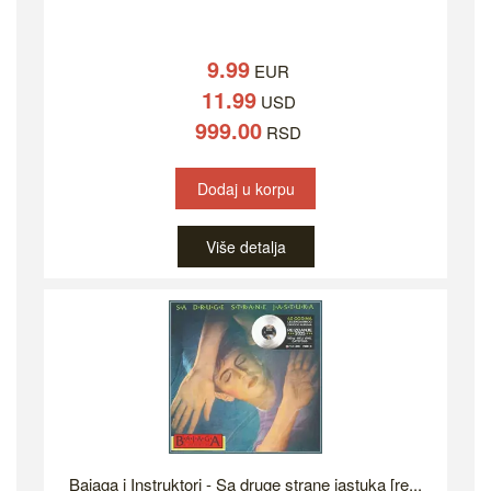
9.99
EUR
11.99
USD
999.00
RSD
Dodaj u korpu
Više detalja
Bajaga i Instruktori - Sa druge strane jastuka [re...