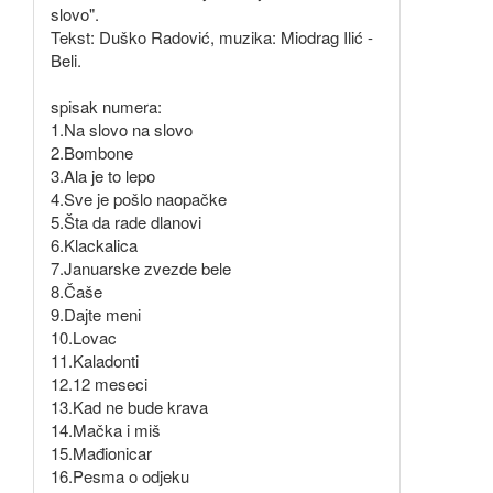
slovo".
Tekst: Duško Radović, muzika: Miodrag Ilić -
Beli.
spisak numera:
1.Na slovo na slovo
2.Bombone
3.Ala je to lepo
4.Sve je pošlo naopačke
5.Šta da rade dlanovi
6.Klackalica
7.Januarske zvezde bele
8.Čaše
9.Dajte meni
10.Lovac
11.Kaladonti
12.12 meseci
13.Kad ne bude krava
14.Mačka i miš
15.Mađionicar
16.Pesma o odjeku