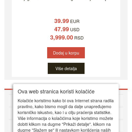
39.99
EUR
47.99
USD
3,999.00
RSD
Dodaj u korpu
Više detalja
Ova web stranica koristi kolačiće
O DVD Zoni
Kolačiće koristimo kako bi ova Internet strana radila
pravilno, kako bismo mogli da dalje unapređujemo
korisničko iskustvo, kao i u cilju praćenja statistike.
Kako kupovati online
Više informacija o kolačićima koje koristimo možete
dobiti klikom na dugme "Prikaži detalje". klikom na
Korisnički servis
dugme "Slažem se" ili nastavkom korišćenja naših