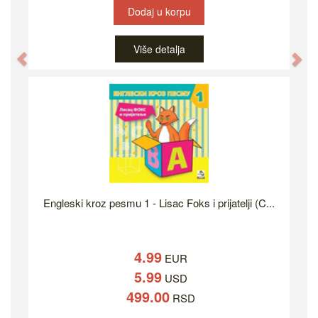
Dodaj u korpu
Više detalja
Previous
Ne
Engleski kroz pesmu 1 - Lisac Foks i prijatelji (C...
4.99
EUR
5.99
USD
499.00
RSD