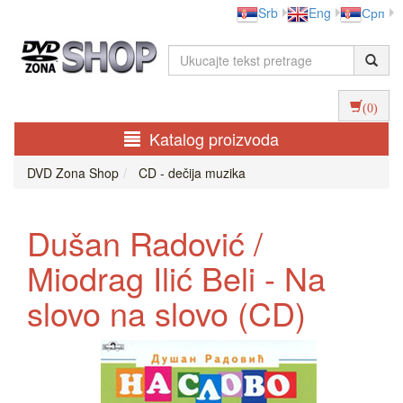
Srb
Eng
Срп
(0)
Katalog proizvoda
DVD Zona Shop
CD - dečija muzika
Dušan Radović /
Miodrag Ilić Beli - Na
slovo na slovo (CD)