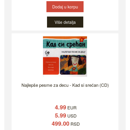
Dodaj u korpu
Više detalja
Najlepše pesme za decu - Kad si srećan (CD)
4.99
EUR
5.99
USD
499.00
RSD