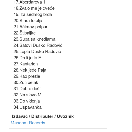
17.Aberdareva 1
18.Zvalo me je cveće
19.Iza sedmog brda
20.Stara fotelja
21.Aćimov potpuri
22.Štipaljke
23.Supa sa knedlama
24.Satovi Duško Radović
25.Lopta Duško Radović
26.Da li je to F
27.Kantarion
28.Nek jede Paja
29.Kao prezle
30.Žuti petak
31.Dobro došli
32.Na slovo M
33.Do viđenja
34.Uspavanka
Izdavač / Distributer / Uvoznik
Mascom Records