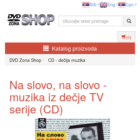
Srb
Eng
Срп
(0)
Katalog proizvoda
DVD Zona Shop
CD - dečija muzika
Na slovo, na slovo -
muzika iz dečje TV
serije (CD)