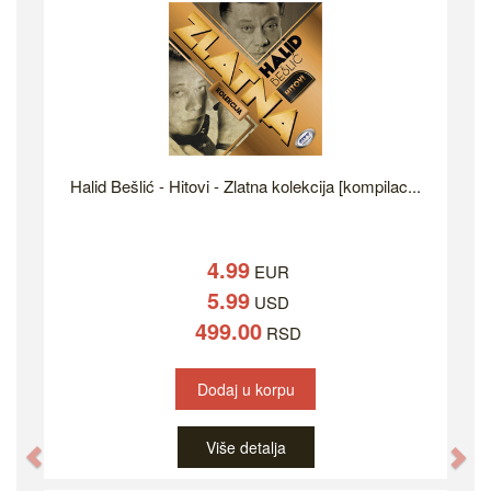
Halid Bešlić - Hitovi - Zlatna kolekcija [kompilac...
4.99
EUR
5.99
USD
499.00
RSD
Dodaj u korpu
Više detalja
Previous
Ne