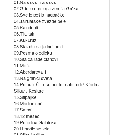
01.Na slovo, na slovo
02.Gde je ona lepa zemlja Grčka
03.Sve je pošlo naopačke
04.Januarske zvezde bele
05.Kalodonti
06.Tik, tak
07.Kukuruzi
08.Stajaću na jednoj nozi
09.Pesma o odjeku
10.Šta da rade dlanovi
11.More
12.Aberdareva 1
13.Na granici sveta
14.Potpuri: Čim se nešto malo rodi / Krađa /
Slikar / Keskse
15.Štipaljke
16.Mađioničar
17.Satovi
18.12 meseci
19.Porodica Galafoka
20.Umorilo se leto
21.Slika i prilika