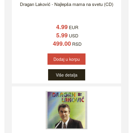
Dragan Laković - Najlepša mama na svetu (CD)
4.99
EUR
5.99
USD
499.00
RSD
Dodaj u korpu
Više detalja