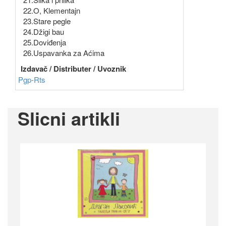
22.O, Klementajn
23.Stare pegle
24.Džigi bau
25.Doviđenja
26.Uspavanka za Aćima
Izdavač / Distributer / Uvoznik
Pgp-Rts
Slicni artikli