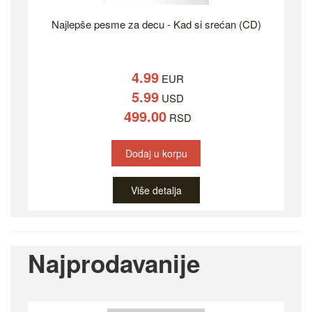
Najlepše pesme za decu - Kad si srećan (CD)
4.99
EUR
5.99
USD
499.00
RSD
Dodaj u korpu
Više detalja
Najprodavanije