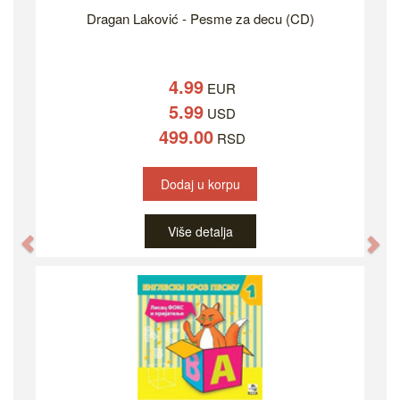
Dragan Laković - Pesme za decu (CD)
4.99
EUR
5.99
USD
499.00
RSD
Dodaj u korpu
Više detalja
Previous
Ne