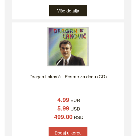
Više detalja
Dragan Laković - Pesme za decu (CD)
4.99
EUR
5.99
USD
499.00
RSD
Dodaj u korpu