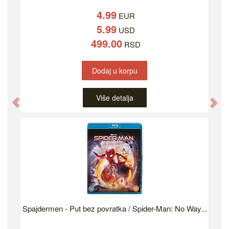
4.99
EUR
5.99
USD
499.00
RSD
Dodaj u korpu
Više detalja
Previous
Ne
Spajdermen - Put bez povratka / Spider-Man: No Way...