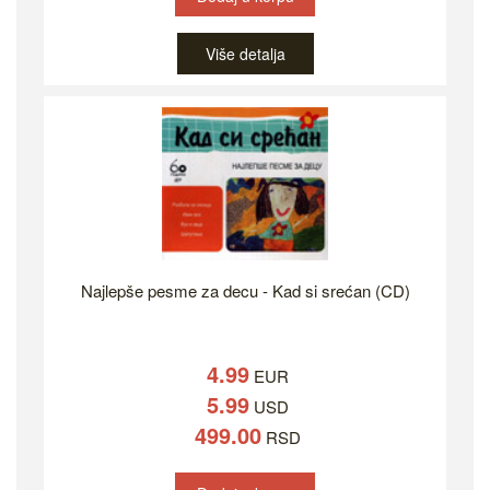
Više detalja
Najlepše pesme za decu - Kad si srećan (CD)
4.99
EUR
5.99
USD
499.00
RSD