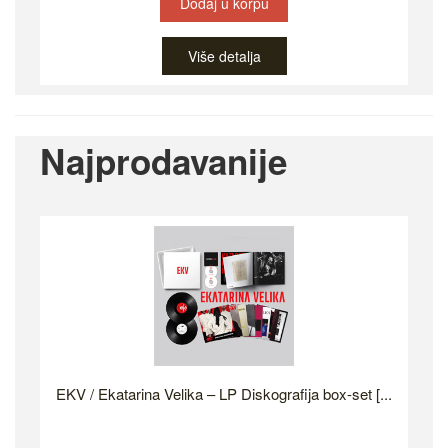
Dodaj u korpu
Više detalja
Najprodavanije
EKV / Ekatarina Velika – LP Diskografija box-set [...