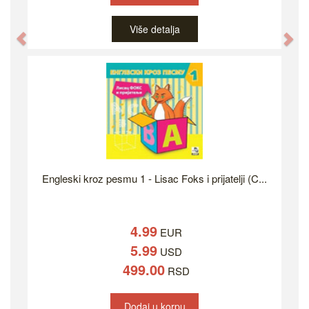
Više detalja
Previous
Ne
Engleski kroz pesmu 1 - Lisac Foks i prijatelji (C...
4.99
EUR
5.99
USD
499.00
RSD
Dodaj u korpu