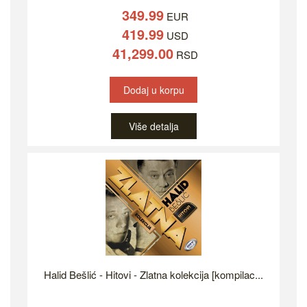
349.99
EUR
419.99
USD
41,299.00
RSD
Dodaj u korpu
Više detalja
Halid Bešlić - Hitovi - Zlatna kolekcija [kompilac...