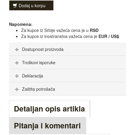
Dodaj u korpu
Napomena:
Za kupce iz Srbije važeća cena je u
RSD
Za kupce iz inostranstva važeća cena je
EUR / US$
Dostupnost proizvoda
Troškovi isporuke
Deklaracija
Zaštita potrošača
Detaljan opis artikla
Pitanja i komentari