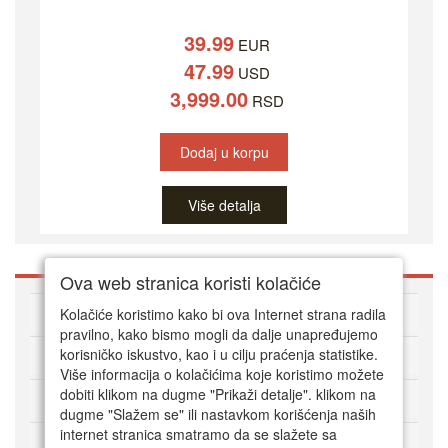
39.99
EUR
47.99
USD
3,999.00
RSD
Dodaj u korpu
Više detalja
Ova web stranica koristi kolačiće
O DVD Zoni
Kolačiće koristimo kako bi ova Internet strana radila
pravilno, kako bismo mogli da dalje unapređujemo
korisničko iskustvo, kao i u cilju praćenja statistike.
Kako kupovati online
Više informacija o kolačićima koje koristimo možete
dobiti klikom na dugme "Prikaži detalje". klikom na
Korisnički servis
dugme "Slažem se" ili nastavkom korišćenja naših
internet stranica smatramo da se slažete sa
Način plaćanja