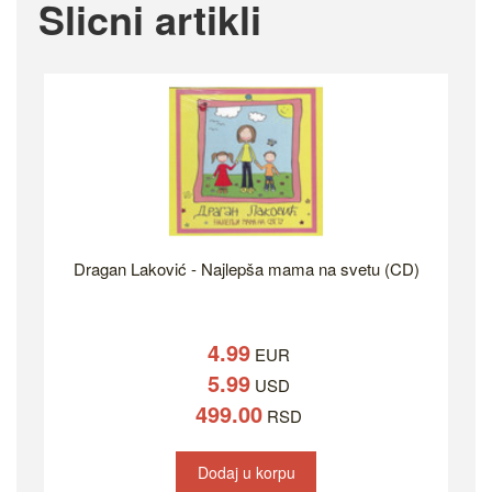
Slicni artikli
Dragan Laković - Najlepša mama na svetu (CD)
4.99
EUR
5.99
USD
499.00
RSD
Dodaj u korpu