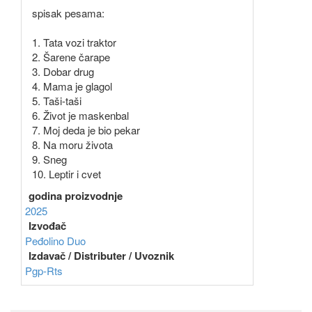
spisak pesama:
1. Tata vozi traktor
2. Šarene čarape
3. Dobar drug
4. Mama je glagol
5. Taši-taši
6. Život je maskenbal
7. Moj deda je bio pekar
8. Na moru života
9. Sneg
10. Leptir i cvet
godina proizvodnje
2025
Izvođač
Peđolino Duo
Izdavač / Distributer / Uvoznik
Pgp-Rts