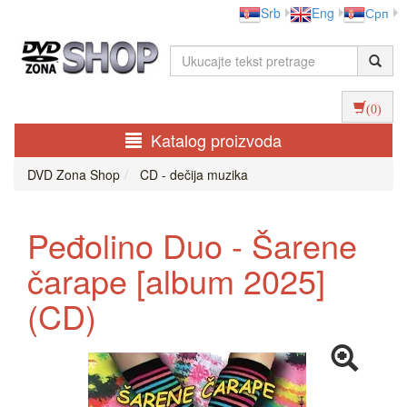
Srb
Eng
Срп
(0)
Katalog proizvoda
DVD Zona Shop
CD - dečija muzika
Peđolino Duo - Šarene
čarape [album 2025]
(CD)