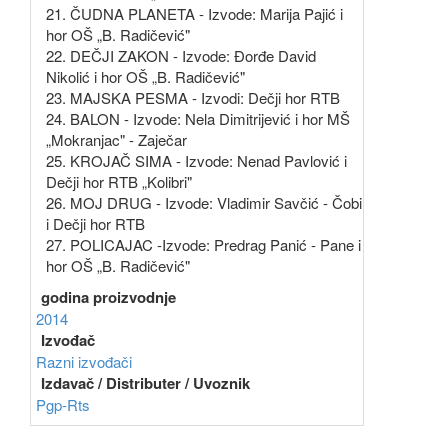
21. ČUDNA PLANETA - Izvode: Marija Pajić i
hor OŠ „B. Radičević"
22. DEČJI ZAKON - Izvode: Đorđe David
Nikolić i hor OŠ „B. Radičević"
23. MAJSKA PESMA - Izvodi: Dečji hor RTB
24. BALON - Izvode: Nela Dimitrijević i hor MŠ
„Mokranjac" - Zaječar
25. KROJAČ SIMA - Izvode: Nenad Pavlović i
Dečji hor RTB „Kolibri"
26. MOJ DRUG - Izvode: Vladimir Savčić - Čobi
i Dečji hor RTB
27. POLICAJAC -Izvode: Predrag Panić - Pane i
hor OŠ „B. Radičević"
godina proizvodnje
2014
Izvođač
Razni izvođači
Izdavač / Distributer / Uvoznik
Pgp-Rts