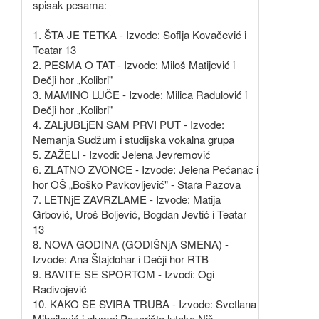
spisak pesama:
1. ŠTA JE TETKA - Izvode: Sofija Kovačević i
Teatar 13
2. PESMA O TAT - Izvode: Miloš Matijević i
Dečji hor „Kolibri"
3. MAMINO LUČE - Izvode: Milica Radulović i
Dečji hor „Kolibri"
4. ZALjUBLjEN SAM PRVI PUT - Izvode:
Nemanja Sudžum i studijska vokalna grupa
5. ZAŽELI - Izvodi: Jelena Jevremović
6. ZLATNO ZVONCE - Izvode: Jelena Pećanac i
hor OŠ „Boško Pavkovljević" - Stara Pazova
7. LETNjE ZAVRZLAME - Izvode: Matija
Grbović, Uroš Boljević, Bogdan Jevtić i Teatar
13
8. NOVA GODINA (GODIŠNjA SMENA) -
Izvode: Ana Štajdohar i Dečji hor RTB
9. BAVITE SE SPORTOM - Izvodi: Ogi
Radivojević
10. KAKO SE SVIRA TRUBA - Izvode: Svetlana
Mihajlović i glumci Pozorišta lutaka Niš