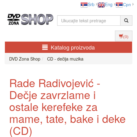
Srb
Eng
Срп
(0)
Katalog proizvoda
DVD Zona Shop
CD - dečija muzika
Rade Radivojević -
Dečje zavrzlame i
ostale kerefeke za
mame, tate, bake i deke
(CD)