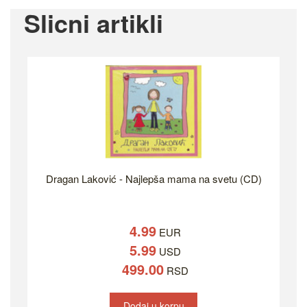
Slicni artikli
Dragan Laković - Najlepša mama na svetu (CD)
4.99
EUR
5.99
USD
499.00
RSD
Dodaj u korpu