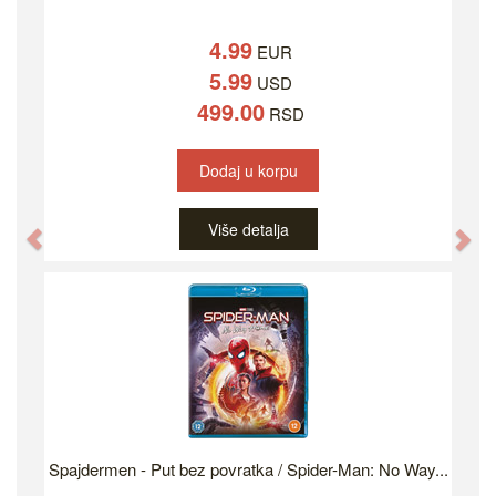
4.99
EUR
5.99
USD
499.00
RSD
Dodaj u korpu
Više detalja
Previous
Ne
Spajdermen - Put bez povratka / Spider-Man: No Way...