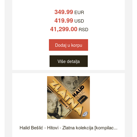
349.99
EUR
419.99
USD
41,299.00
RSD
Dodaj u korpu
Više detalja
Halid Bešlić - Hitovi - Zlatna kolekcija [kompilac...