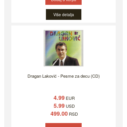
Više detalja
Dragan Laković - Pesme za decu (CD)
4.99
EUR
5.99
USD
499.00
RSD