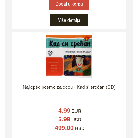
Dodaj u korpu
Više detalja
Najlepše pesme za decu - Kad si srećan (CD)
4.99
EUR
5.99
USD
499.00
RSD