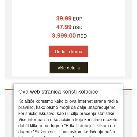
39.99
EUR
47.99
USD
3,999.00
RSD
Dodaj u korpu
Više detalja
Ova web stranica koristi kolačiće
O DVD Zoni
Kolačiće koristimo kako bi ova Internet strana radila
pravilno, kako bismo mogli da dalje unapređujemo
korisničko iskustvo, kao i u cilju praćenja statistike.
Kako kupovati online
Više informacija o kolačićima koje koristimo možete
dobiti klikom na dugme "Prikaži detalje". klikom na
Korisnički servis
dugme "Slažem se" ili nastavkom korišćenja naših