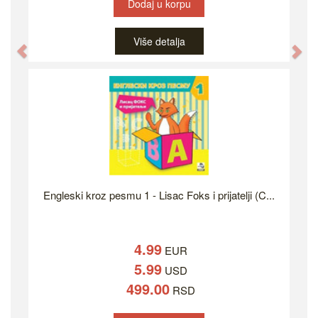
Dodaj u korpu
Više detalja
Previous
Ne
Engleski kroz pesmu 1 - Lisac Foks i prijatelji (C...
4.99
EUR
5.99
USD
499.00
RSD