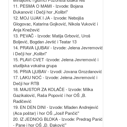
11. PESMA O MAMI - Izvode: Bojana
Đukanović i Dečji hor „Kolibri"
12. MOJ UJAK I JA - Izvode: Nebojša
Glogovac, Katarina Gojković, Nikola Vuković i
Anja Knežević
13. PEVAČ - Izvode: Matija Grbović, Uroš
Boljević, Bogdan Jevtić i Teatar 13
14. PRAVA LjUBAV - Izvode: Jelena Jevremović
i Dečji hor „Kolibri"
15. PLAVI CVET -Izvode: Jelena Jevremović i
studijska vokalna grupa
16. PRVA LjUBAV - Izvodi: Jovana Grozdanović
17. LAKU NOĆ - Izvode: Jelena Jevremović i
Dečji hor RTB
18. MAJSTOR ZA KOLAČE - Izvode: Milka
Gazikalović, Raša Popović i hor OŠ „B.
Radičević
19. EN DEN DINI - Izvode: Mladen Andrejević
(Aca poštar) i hor OŠ „Josif Pančić"
20. IZ JEDNOG BLOKA - Izvode: Predrag Panić
- Pane i hor OŠ „Đ. Đaković"