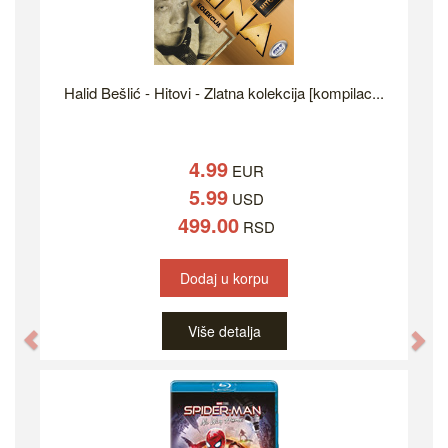
Halid Bešlić - Hitovi - Zlatna kolekcija [kompilac...
4.99
EUR
5.99
USD
499.00
RSD
Dodaj u korpu
Više detalja
Previous
Ne