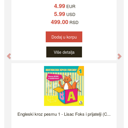
4.99
EUR
5.99
USD
499.00
RSD
Dodaj u korpu
Više detalja
Previous
Ne
Engleski kroz pesmu 1 - Lisac Foks i prijatelji (C...