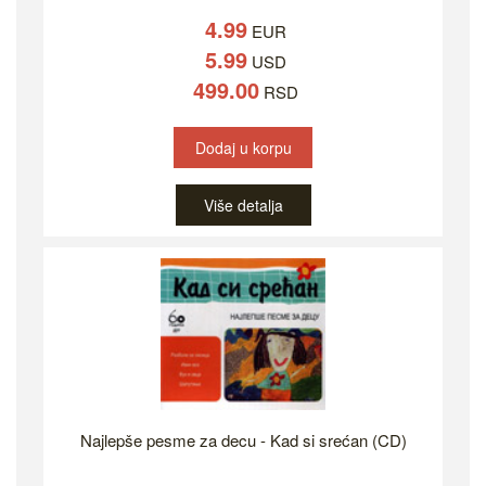
4.99
EUR
5.99
USD
499.00
RSD
Dodaj u korpu
Više detalja
Najlepše pesme za decu - Kad si srećan (CD)