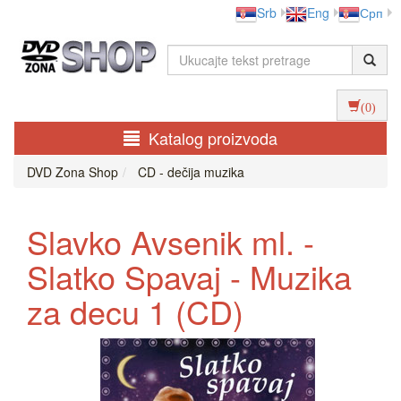
Srb
Eng
Срп
(0)
Katalog proizvoda
DVD Zona Shop
CD - dečija muzika
Slavko Avsenik ml. -
Slatko Spavaj - Muzika
za decu 1 (CD)