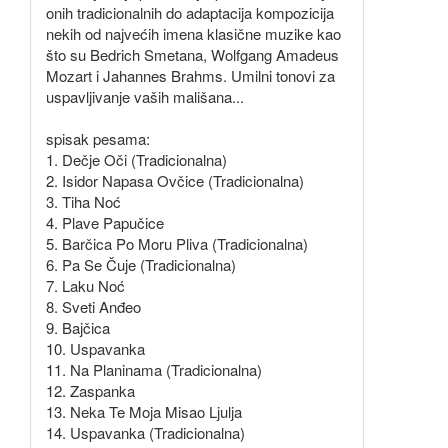
onih tradicionalnih do adaptacija kompozicija
nekih od najvećih imena klasične muzike kao
što su Bedrich Smetana, Wolfgang Amadeus
Mozart i Jahannes Brahms. Umilni tonovi za
uspavljivanje vaših mališana...
spisak pesama:
1. Dečje Oči (Tradicionalna)
2. Isidor Napasa Ovčice (Tradicionalna)
3. Tiha Noć
4. Plave Papučice
5. Barčica Po Moru Pliva (Tradicionalna)
6. Pa Se Čuje (Tradicionalna)
7. Laku Noć
8. Sveti Anđeo
9. Bajčica
10. Uspavanka
11. Na Planinama (Tradicionalna)
12. Zaspanka
13. Neka Te Moja Misao Ljulja
14. Uspavanka (Tradicionalna)