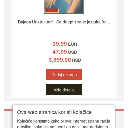
Bajaga i Instruktori - Sa druge strane jastuka [re...
39.99
EUR
47.99
USD
3,999.00
RSD
Dodaj u korpu
Više detalja
Ova web stranica koristi kolačiće
O DVD Zoni
Kolačiće koristimo kako bi ova Internet strana radila
pravilno, kako bismo mogli da dalje unapređujemo