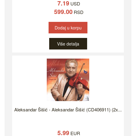
7.19
USD
599.00
RSD
Dodaj u korpu
Više detalja
Aleksandar Šišić - Aleksandar Šišić (CD406911) (2x...
5.99
EUR