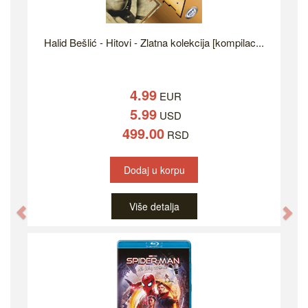
Halid Bešlić - Hitovi - Zlatna kolekcija [kompilac...
4.99
EUR
5.99
USD
499.00
RSD
Dodaj u korpu
Više detalja
Previous
Ne