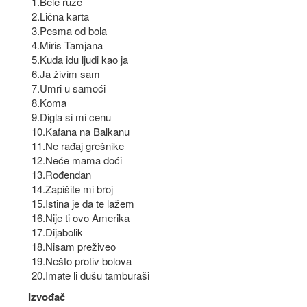
1.Bele ruže
2.Lična karta
3.Pesma od bola
4.Miris Tamjana
5.Kuda idu ljudi kao ja
6.Ja živim sam
7.Umri u samoći
8.Koma
9.Digla si mi cenu
10.Kafana na Balkanu
11.Ne rađaj grešnike
12.Neće mama doći
13.Rođendan
14.Zapišite mi broj
15.Istina je da te lažem
16.Nije ti ovo Amerika
17.Dijabolik
18.Nisam preživeo
19.Nešto protiv bolova
20.Imate li dušu tamburaši
Izvođač