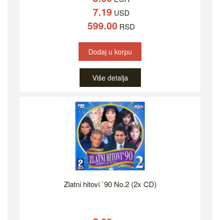
7.19
USD
599.00
RSD
Dodaj u korpu
Više detalja
Zlatni hitovi `90 No.2 (2x CD)