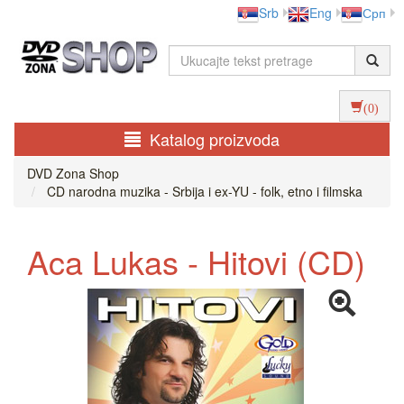
Srb
Eng
Срп
(0)
Katalog proizvoda
DVD Zona Shop
CD narodna muzika - Srbija i ex-YU - folk, etno i filmska
Aca Lukas - Hitovi (CD)