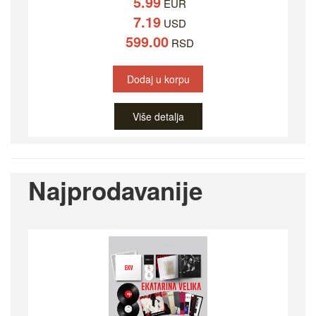
5.99
EUR
7.19
USD
599.00
RSD
Dodaj u korpu
Više detalja
Najprodavanije