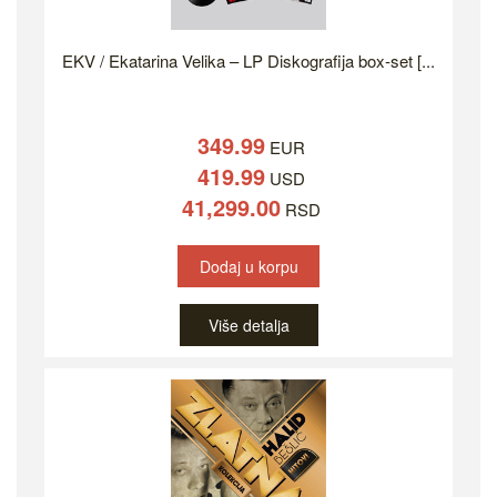
EKV / Ekatarina Velika – LP Diskografija box-set [...
349.99
EUR
419.99
USD
41,299.00
RSD
Dodaj u korpu
Više detalja