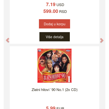
7.19
USD
599.00
RSD
Dodaj u korpu
Više detalja
Previous
Ne
Zlatni hitovi `90 No.1 (2x CD)
5.99
EUR