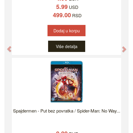
5.99
USD
499.00
RSD
Dodaj u korpu
Više detalja
Previous
Ne
Spajdermen - Put bez povratka / Spider-Man: No Way...