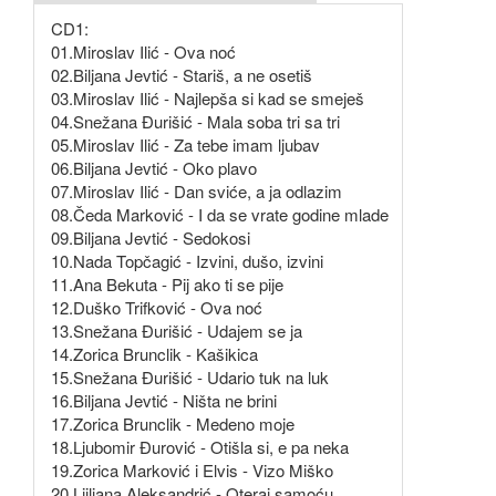
CD1:
01.Miroslav Ilić - Ova noć
02.Biljana Jevtić - Stariš, a ne osetiš
03.Miroslav Ilić - Najlepša si kad se smeješ
04.Snežana Đurišić - Mala soba tri sa tri
05.Miroslav Ilić - Za tebe imam ljubav
06.Biljana Jevtić - Oko plavo
07.Miroslav Ilić - Dan sviće, a ja odlazim
08.Čeda Marković - I da se vrate godine mlade
09.Biljana Jevtić - Sedokosi
10.Nada Topčagić - Izvini, dušo, izvini
11.Ana Bekuta - Pij ako ti se pije
12.Duško Trifković - Ova noć
13.Snežana Đurišić - Udajem se ja
14.Zorica Brunclik - Kašikica
15.Snežana Đurišić - Udario tuk na luk
16.Biljana Jevtić - Ništa ne brini
17.Zorica Brunclik - Medeno moje
18.Ljubomir Đurović - Otišla si, e pa neka
19.Zorica Marković i Elvis - Vizo Miško
20.Ljiljana Aleksandrić - Oteraj samoću