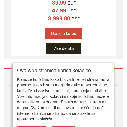
39.99
EUR
47.99
USD
3,999.00
RSD
Dodaj u korpu
Više detalja
Ova web stranica koristi kolačiće
O DVD Zoni
Kolačiće koristimo kako bi ova Internet strana radila
pravilno, kako bismo mogli da dalje unapređujemo
korisničko iskustvo, kao i u cilju praćenja statistike.
Kako kupovati online
Više informacija o kolačićima koje koristimo možete
dobiti klikom na dugme "Prikaži detalje". klikom na
Korisnički servis
dugme "Slažem se" ili nastavkom korišćenja naših
internet stranica smatramo da se slažete sa
Način plaćanja
upotrebom kolačića.