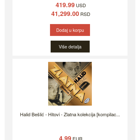
419.99
USD
41,299.00
RSD
Dodaj u korpu
Više detalja
Halid Bešlić - Hitovi - Zlatna kolekcija [kompilac...
4.99
EUR