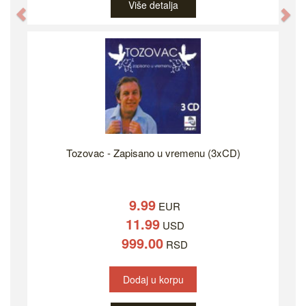
Više detalja
Previous
Ne
Tozovac - Zapisano u vremenu (3xCD)
9.99
EUR
11.99
USD
999.00
RSD
Dodaj u korpu