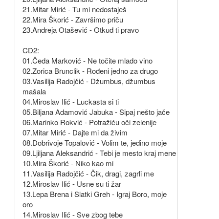
21.Mitar Mirić - Tu mi nedostaješ
22.Mira Škorić - Završimo priču
23.Andreja Otašević - Otkud ti pravo
CD2:
01.Čeda Marković - Ne točite mlado vino
02.Zorica Brunclik - Rođeni jedno za drugo
03.Vasilija Radojčić - Džumbus, džumbus
mašala
04.Miroslav Ilić - Luckasta si ti
05.Biljana Adamović Jabuka - Sipaj nešto jače
06.Marinko Rokvić - Potražiću oči zelenije
07.Mitar Mirić - Dajte mi da živim
08.Dobrivoje Topalović - Volim te, jedino moje
09.Ljiljana Aleksandrić - Tebi je mesto kraj mene
10.Mira Škorić - Niko kao mi
11.Vasilija Radojčić - Čik, dragi, zagrli me
12.Miroslav Ilić - Usne su ti žar
13.Lepa Brena i Slatki Greh - Igraj Boro, moje
oro
14.Miroslav Ilić - Sve zbog tebe