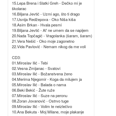
15.Lepa Brena i Slatki Greh - Dečko mi je
školarac
16.Biljana Jevtić - Uzmi ago, što ti drago
17.Usnija Redžepova - Oko Niša kiša
18.Asim Brkan - Hvala pesmi
19.Biljana Jevtić - Al' ne umem da se napijem
20.Nada Topčagić - Vragolanka (šaram, šaram)
21.Vera Nešić - Oko moje zagonetno
22.Vida Pavlović - Nemam nikog da me voli
CD3:
01.Miroslav Ilić - Tebi
02.Vesna Zmijanac - Svatovi
03.Miroslav Ilić - Božanstvena ženo
04.Merima Njegomir - Koga da milujem ja
05.Miroslav Ilić - Balada o nama
06.Beki Bekić - Žute ruže
07.Miroslav Ilić - Suze na peronu
08.Zoran Jovanović - Ostrvo tuge
09.Miroslav Ilić - Volim te neizlečivo
10.Ana Bekuta - Moj Milane, moje plakanje