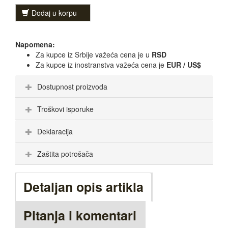
Dodaj u korpu
Napomena:
Za kupce iz Srbije važeća cena je u
RSD
Za kupce iz inostranstva važeća cena je
EUR / US$
Dostupnost proizvoda
Troškovi isporuke
Deklaracija
Zaštita potrošača
Detaljan opis artikla
Pitanja i komentari