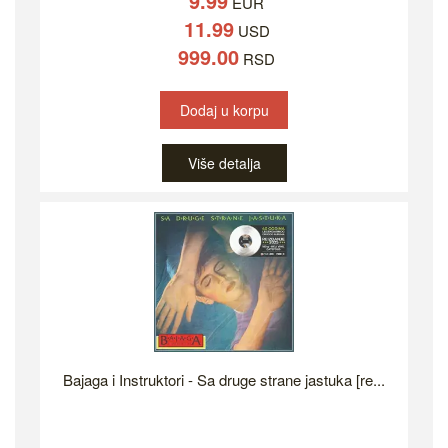
9.99
EUR
11.99
USD
999.00
RSD
Dodaj u korpu
Više detalja
Bajaga i Instruktori - Sa druge strane jastuka [re...