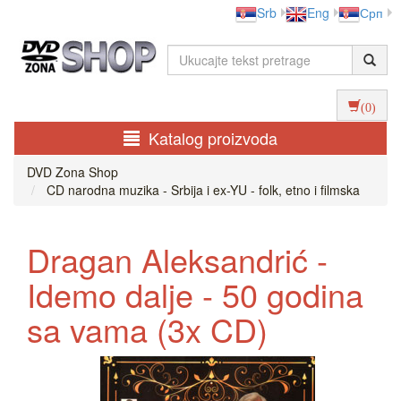
Srb
Eng
Срп
(0)
Katalog proizvoda
DVD Zona Shop
CD narodna muzika - Srbija i ex-YU - folk, etno i filmska
Dragan Aleksandrić -
Idemo dalje - 50 godina
sa vama (3x CD)