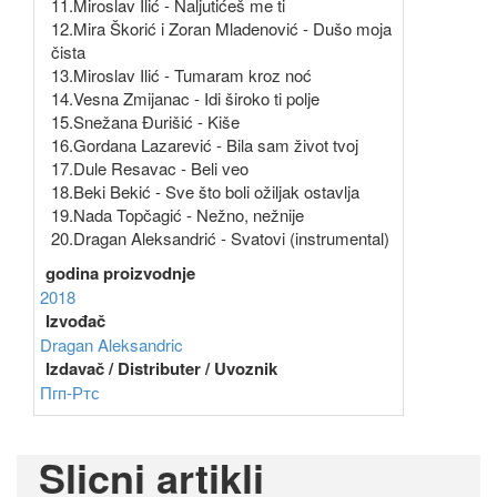
11.Miroslav Ilić - Naljutićeš me ti
12.Mira Škorić i Zoran Mladenović - Dušo moja
čista
13.Miroslav Ilić - Tumaram kroz noć
14.Vesna Zmijanac - Idi široko ti polje
15.Snežana Đurišić - Kiše
16.Gordana Lazarević - Bila sam život tvoj
17.Dule Resavac - Beli veo
18.Beki Bekić - Sve što boli ožiljak ostavlja
19.Nada Topčagić - Nežno, nežnije
20.Dragan Aleksandrić - Svatovi (instrumental)
godina proizvodnje
2018
Izvođač
Dragan Aleksandric
Izdavač / Distributer / Uvoznik
Пгп-Ртс
Slicni artikli