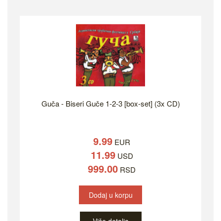
Guča - Biseri Guče 1-2-3 [box-set] (3x CD)
9.99
EUR
11.99
USD
999.00
RSD
Dodaj u korpu