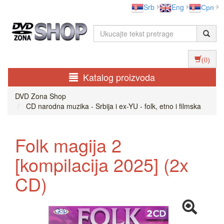
Srb
Eng
Срп
(0)
Katalog proizvoda
DVD Zona Shop
CD narodna muzika - Srbija i ex-YU - folk, etno i filmska
Folk magija 2
[kompilacija 2025] (2x
CD)