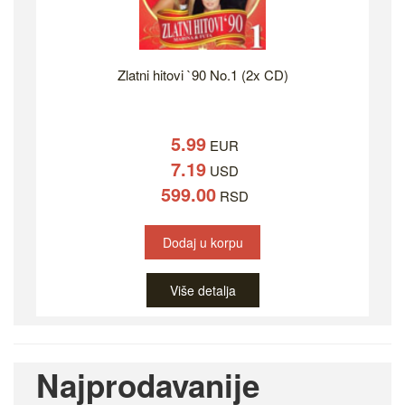
Zlatni hitovi `90 No.1 (2x CD)
5.99
EUR
7.19
USD
599.00
RSD
Dodaj u korpu
Više detalja
Najprodavanije