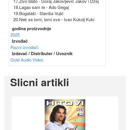
17.Živo blato - Goraj Jakovljević Jakov i Džej
18.Lagao sam te - Ado Gegaj
19.Bogataši - Slaviša Vujić
20.Nek se lomi, lomi sve - Ivan Kukolj Kuki
godina proizvodnje
2025
Izvođač
Razni izvođači
Izdavač / Distributer / Uvoznik
Gold Audio Video
Slicni artikli