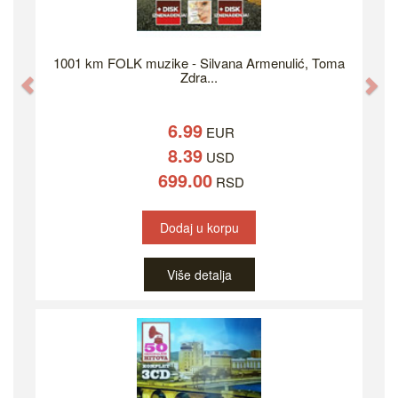
1001 km FOLK muzike - Silvana Armenulić, Toma
Zdra...
Previous
Ne
6.99
EUR
8.39
USD
699.00
RSD
Dodaj u korpu
Više detalja