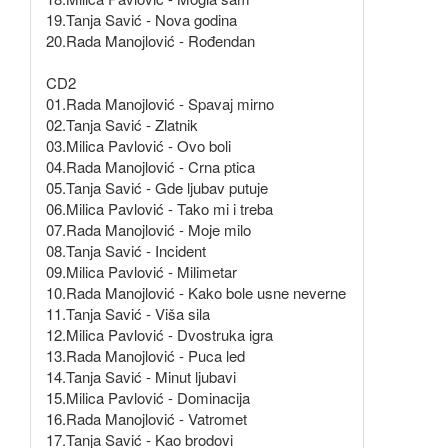
19.Tanja Savić - Nova godina
20.Rada Manojlović - Rođendan
CD2
01.Rada Manojlović - Spavaj mirno
02.Tanja Savić - Zlatnik
03.Milica Pavlović - Ovo boli
04.Rada Manojlović - Crna ptica
05.Tanja Savić - Gde ljubav putuje
06.Milica Pavlović - Tako mi i treba
07.Rada Manojlović - Moje milo
08.Tanja Savić - Incident
09.Milica Pavlović - Milimetar
10.Rada Manojlović - Kako bole usne neverne
11.Tanja Savić - Viša sila
12.Milica Pavlović - Dvostruka igra
13.Rada Manojlović - Puca led
14.Tanja Savić - Minut ljubavi
15.Milica Pavlović - Dominacija
16.Rada Manojlović - Vatromet
17.Tanja Savić - Kao brodovi