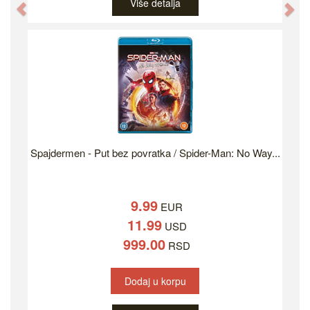
Više detalja
Previous
Ne
Spajdermen - Put bez povratka / Spider-Man: No Way...
9.99
EUR
11.99
USD
999.00
RSD
Dodaj u korpu