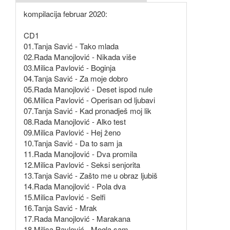
kompilacija februar 2020:
CD1
01.Tanja Savić - Tako mlada
02.Rada Manojlović - Nikada više
03.Milica Pavlović - Boginja
04.Tanja Savić - Za moje dobro
05.Rada Manojlović - Deset ispod nule
06.Milica Pavlović - Operisan od ljubavi
07.Tanja Savić - Kad pronadješ moj lik
08.Rada Manojlović - Alko test
09.Milica Pavlović - Hej ženo
10.Tanja Savić - Da to sam ja
11.Rada Manojlović - Dva promila
12.Milica Pavlović - Seksi senjorita
13.Tanja Savić - Zašto me u obraz ljubiš
14.Rada Manojlović - Pola dva
15.Milica Pavlović - Selfi
16.Tanja Savić - Mrak
17.Rada Manojlović - Marakana
18.Milica Pavlović - Mogla sam