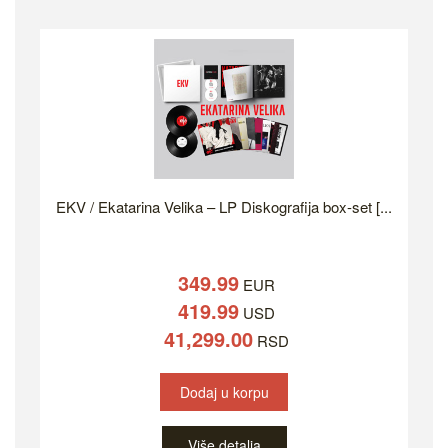
EKV / Ekatarina Velika – LP Diskografija box-set [...
349.99
EUR
419.99
USD
41,299.00
RSD
Dodaj u korpu
Više detalja