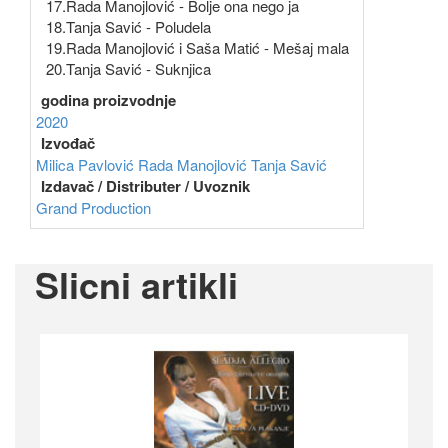
17.Rada Manojlović - Bolje ona nego ja
18.Tanja Savić - Poludela
19.Rada Manojlović i Saša Matić - Mešaj mala
20.Tanja Savić - Suknjica
godina proizvodnje
2020
Izvođač
Milica Pavlović
Rada Manojlović
Tanja Savić
Izdavač / Distributer / Uvoznik
Grand Production
Slicni artikli