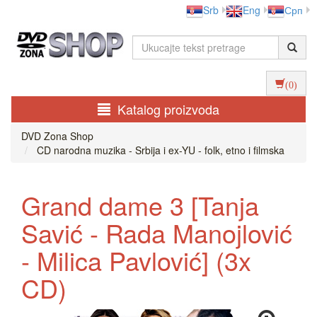
Srb
Eng
Срп
(0)
Katalog proizvoda
DVD Zona Shop
CD narodna muzika - Srbija i ex-YU - folk, etno i filmska
Grand dame 3 [Tanja
Savić - Rada Manojlović
- Milica Pavlović] (3x
CD)