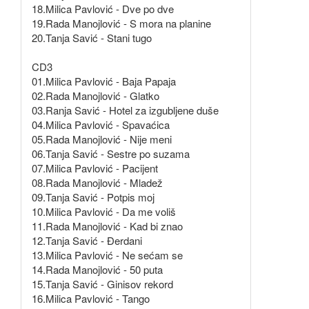
18.Milica Pavlović - Dve po dve
19.Rada Manojlović - S mora na planine
20.Tanja Savić - Stani tugo
CD3
01.Milica Pavlović - Baja Papaja
02.Rada Manojlović - Glatko
03.Ranja Savić - Hotel za izgubljene duše
04.Milica Pavlović - Spavaćica
05.Rada Manojlović - Nije meni
06.Tanja Savić - Sestre po suzama
07.Milica Pavlović - Pacijent
08.Rada Manojlović - Mladež
09.Tanja Savić - Potpis moj
10.Milica Pavlović - Da me voliš
11.Rada Manojlović - Kad bi znao
12.Tanja Savić - Đerdani
13.Milica Pavlović - Ne sećam se
14.Rada Manojlović - 50 puta
15.Tanja Savić - Ginisov rekord
16.Milica Pavlović - Tango