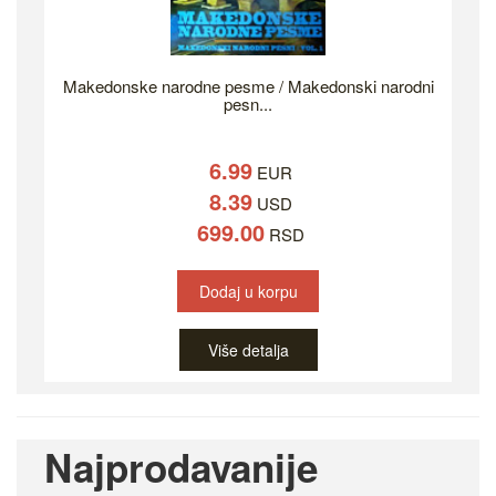
Makedonske narodne pesme / Makedonski narodni
pesn...
6.99
EUR
8.39
USD
699.00
RSD
Dodaj u korpu
Više detalja
Najprodavanije