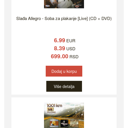
Slađa Allegro - Soba za plakanje [Live] (CD + DVD)
6.99
EUR
8.39
USD
699.00
RSD
Dodaj u korpu
Više detalja