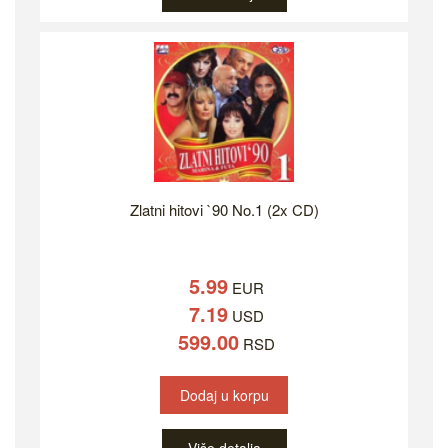
Zlatni hitovi `90 No.1 (2x CD)
5.99
EUR
7.19
USD
599.00
RSD
Dodaj u korpu