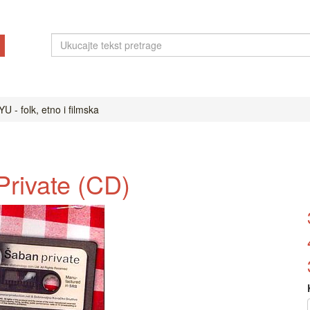
U - folk, etno i filmska
Private (CD)