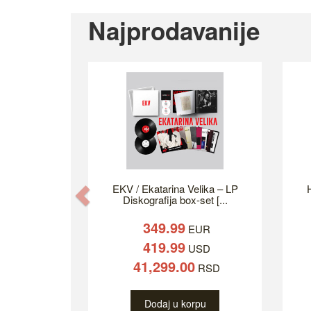
Najprodavanije
EKV / Ekatarina Velika – LP
H
Previous
Diskografija box-set [...
349.99
EUR
419.99
USD
41,299.00
RSD
Dodaj u korpu