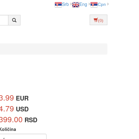
Srb
Eng
Срп
(0)
3.99
EUR
4.79
USD
399.00
RSD
Količina