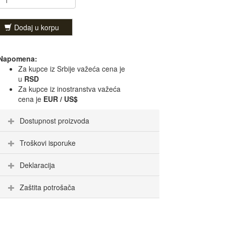
Dodaj u korpu
Napomena:
Za kupce iz Srbije važeća cena je
u
RSD
Za kupce iz inostranstva važeća
cena je
EUR / US$
Dostupnost proizvoda
Troškovi isporuke
Deklaracija
Zaštita potrošača