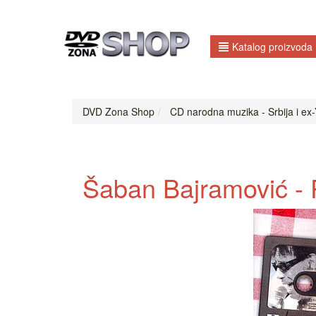
Katalog proizvoda
DVD Zona Shop
CD narodna muzika - Srbija i ex-Y
Šaban Bajramović - 