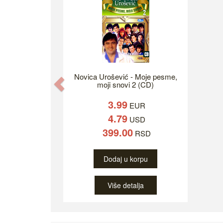
Novica Urošević - Moje pesme,
Previous
moji snovi 2 (CD)
3.99
EUR
4.79
USD
399.00
RSD
Dodaj u korpu
Više detalja