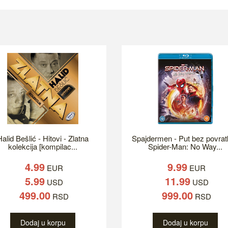
alid Bešlić - Hitovi - Zlatna
Spajdermen - Put bez povrat
kolekcija [kompilac...
Spider-Man: No Way...
4.99
9.99
EUR
EUR
5.99
11.99
USD
USD
499.00
999.00
RSD
RSD
Dodaj u korpu
Dodaj u korpu