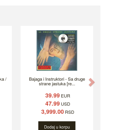
ka /
Bajaga i Instruktori - Sa druge
Next
strane jastuka [re...
39.99
EUR
47.99
USD
3,999.00
RSD
Dodaj u korpu