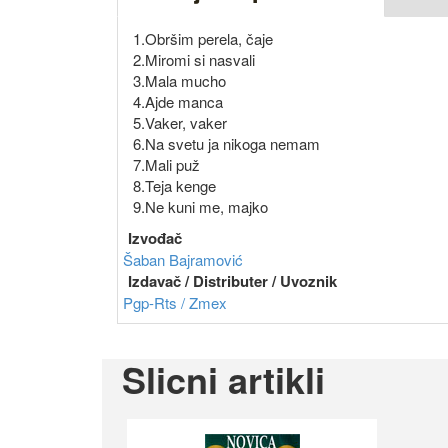
1.Obršim perela, čaje
2.Miromi si nasvali
3.Mala mucho
4.Ajde manca
5.Vaker, vaker
6.Na svetu ja nikoga nemam
7.Mali puž
8.Teja kenge
9.Ne kuni me, majko
Izvođač
Šaban Bajramović
Izdavač / Distributer / Uvoznik
Pgp-Rts / Zmex
Slicni artikli