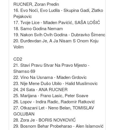
RUCNER, Zoran Predin
16. Evo Noći, Evo Ludila - Skupina Gadi, Zlatko
Pejakovic
17. Tvoje Lice - Mladen Pavićić, SAŠA LOŠIĆ
18. Samo Godina Nemam
19. Nakon Svih Ovih Godina - Dubravko Šimenc
20. Đurđevdan Je, A Ja Nisam S Onom Koju
Volim
CD2
21. Stavi Pravu Stvar Na Pravo Mjesto -
Shamso 69
22. Vino Na Usnama - Mladen Grdovic
23. Nije Mene Dušo Ubilo - Halid Muslimovic
24. 24 Sata - ANA RUCNER
25. Marijana - Frano Lasic, Peter Soave
26. Lopov - Indira Radic, Radomir Ratković
27. Otkazani Let - Neno Belan, TOMISLAV
GOLUBAN
28. Zora Je - BORIS NOVKOVIĆ
29. Bosnom Behar Probeharao - Alen Islamović