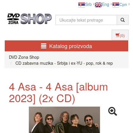
Srb
Eng
Срп
(0)
Katalog proizvoda
DVD Zona Shop
CD zabavna muzika - Srbija i ex-YU - pop, rok & rep
4 Asa - 4 Asa [album
2023] (2x CD)