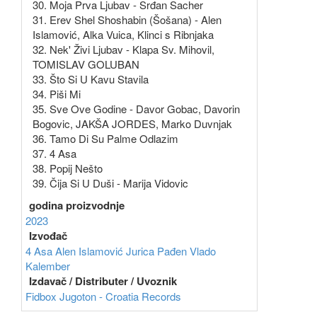
30. Moja Prva Ljubav - Srđan Sacher
31. Erev Shel Shoshabin (Šošana) - Alen
Islamović, Alka Vuica, Klinci s Ribnjaka
32. Nek' Živi Ljubav - Klapa Sv. Mihovil,
TOMISLAV GOLUBAN
33. Što Si U Kavu Stavila
34. Piši Mi
35. Sve Ove Godine - Davor Gobac, Davorin
Bogovic, JAKŠA JORDES, Marko Duvnjak
36. Tamo Di Su Palme Odlazim
37. 4 Asa
38. Popij Nešto
39. Čija Si U Duši - Marija Vidovic
godina proizvodnje
2023
Izvođač
4 Asa
Alen Islamović
Jurica Pađen
Vlado
Kalember
Izdavač / Distributer / Uvoznik
Fidbox
Jugoton - Croatia Records