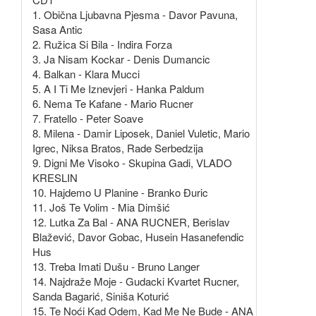
1. Obična Ljubavna Pjesma - Davor Pavuna,
Sasa Antic
2. Ružica Si Bila - Indira Forza
3. Ja Nisam Kockar - Denis Dumancic
4. Balkan - Klara Mucci
5. A I Ti Me Iznevjeri - Hanka Paldum
6. Nema Te Kafane - Mario Rucner
7. Fratello - Peter Soave
8. Milena - Damir Liposek, Daniel Vuletic, Mario
Igrec, Niksa Bratos, Rade Serbedzija
9. Digni Me Visoko - Skupina Gadi, VLADO
KRESLIN
10. Hajdemo U Planine - Branko Đuric
11. Još Te Volim - Mia Dimšić
12. Lutka Za Bal - ANA RUCNER, Berislav
Blažević, Davor Gobac, Husein Hasanefendic
Hus
13. Treba Imati Dušu - Bruno Langer
14. Najdraže Moje - Gudacki Kvartet Rucner,
Sanda Bagarić, Siniša Koturić
15. Te Noći Kad Odem, Kad Me Ne Bude - ANA