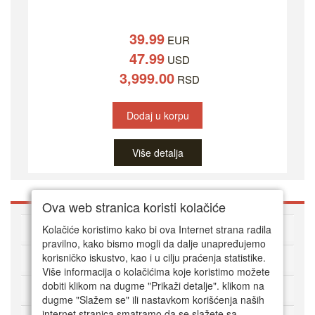
39.99
EUR
47.99
USD
3,999.00
RSD
Dodaj u korpu
Više detalja
Ova web stranica koristi kolačiće
O DVD Zoni
Kolačiće koristimo kako bi ova Internet strana radila
pravilno, kako bismo mogli da dalje unapređujemo
korisničko iskustvo, kao i u cilju praćenja statistike.
Kako kupovati online
Više informacija o kolačićima koje koristimo možete
dobiti klikom na dugme "Prikaži detalje". klikom na
Korisnički servis
dugme "Slažem se" ili nastavkom korišćenja naših
internet stranica smatramo da se slažete sa