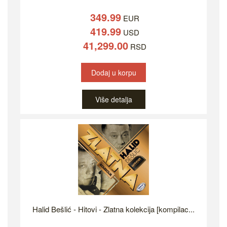
349.99
EUR
419.99
USD
41,299.00
RSD
Dodaj u korpu
Više detalja
Halid Bešlić - Hitovi - Zlatna kolekcija [kompilac...