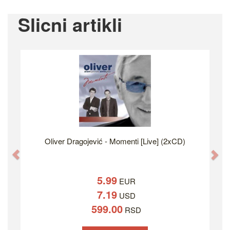
Slicni artikli
Oliver Dragojević - Momenti [Live] (2xCD)
Previous
Ne
5.99
EUR
7.19
USD
599.00
RSD