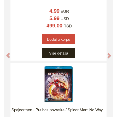
4.99
EUR
5.99
USD
499.00
RSD
Dodaj u korpu
Više detalja
Previous
Ne
Spajdermen - Put bez povratka / Spider-Man: No Way...