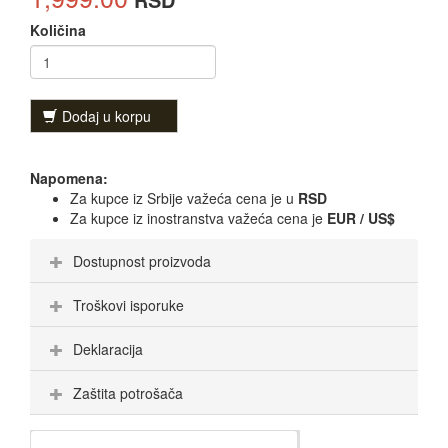
Količina
Dodaj u korpu
Napomena:
Za kupce iz Srbije važeća cena je u
RSD
Za kupce iz inostranstva važeća cena je
EUR / US$
Dostupnost proizvoda
Troškovi isporuke
Deklaracija
Zaštita potrošača