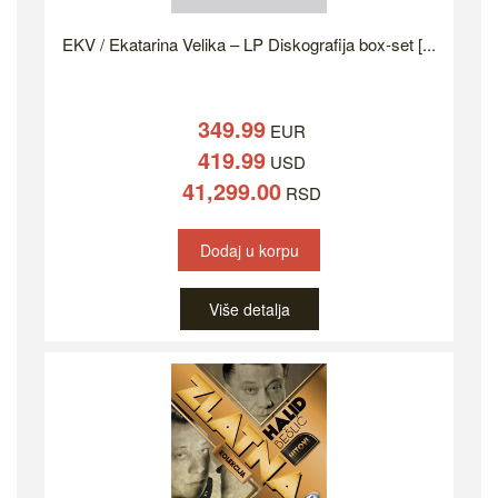
EKV / Ekatarina Velika – LP Diskografija box-set [...
349.99
EUR
419.99
USD
41,299.00
RSD
Dodaj u korpu
Više detalja