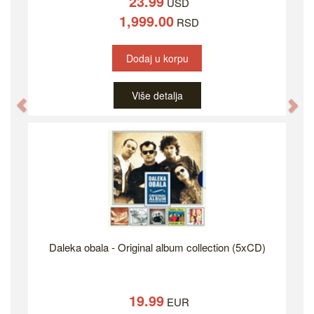
23.99
USD
1,999.00
RSD
Dodaj u korpu
Više detalja
Previous
Ne
Daleka obala - Original album collection (5xCD)
19.99
EUR