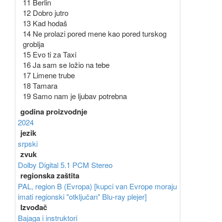
11 Berlin
12 Dobro jutro
13 Kad hodaš
14 Ne prolazi pored mene kao pored turskog
groblja
15 Evo ti za Taxi
16 Ja sam se ložio na tebe
17 Limene trube
18 Tamara
19 Samo nam je ljubav potrebna
godina proizvodnje
2024
jezik
srpski
zvuk
Dolby Digital 5.1
PCM Stereo
regionska zaštita
PAL, region B (Evropa) [kupci van Evrope moraju
imati regionski "otključan" Blu-ray plejer]
Izvođač
Bajaga i instruktori