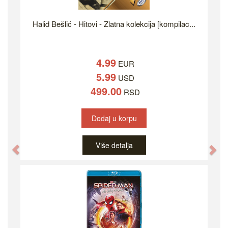
Halid Bešlić - Hitovi - Zlatna kolekcija [kompilac...
4.99
EUR
5.99
USD
499.00
RSD
Dodaj u korpu
Više detalja
Previous
Ne