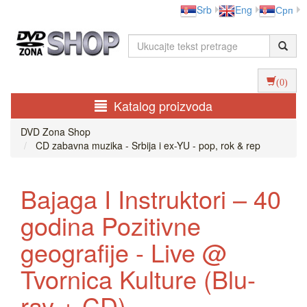
Srb
Eng
Срп
(0)
Katalog proizvoda
DVD Zona Shop
CD zabavna muzika - Srbija i ex-YU - pop, rok & rep
Bajaga I Instruktori – 40
godina Pozitivne
geografije - Live @
Tvornica Kulture (Blu-
ray + CD)