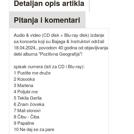
Detaljan opis artikla
Pitanja i komentari
Audio & video (CD disk + Blu-ray disk) izdanje
sa koncerta koji su Bajaga & Instruktori održali
18.04.2024., povodom 40 godina od objavljivanja
debi albuma "Pozitivna Geografija"!
spisak numera (isti za CD i Blu-ray):
1 Pustite me druže
2 Kosooka
3 Marlena
4 Poljubi me
5 Tekila Gerila
6 Znam čoveka
7 Mali slonovi
8 Čibu - Čiba
9 Papaline
10 Ne daj se za pare