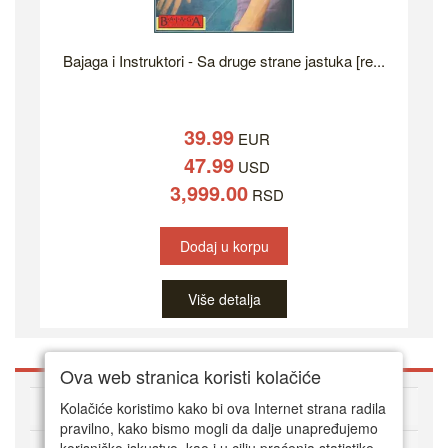
Bajaga i Instruktori - Sa druge strane jastuka [re...
39.99
EUR
47.99
USD
3,999.00
RSD
Dodaj u korpu
Više detalja
Ova web stranica koristi kolačiće
O DVD Zoni
Kolačiće koristimo kako bi ova Internet strana radila
pravilno, kako bismo mogli da dalje unapređujemo