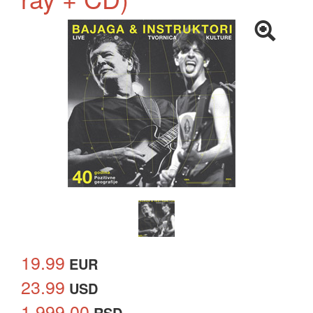
19.99
EUR
23.99
USD
1,999.00
RSD