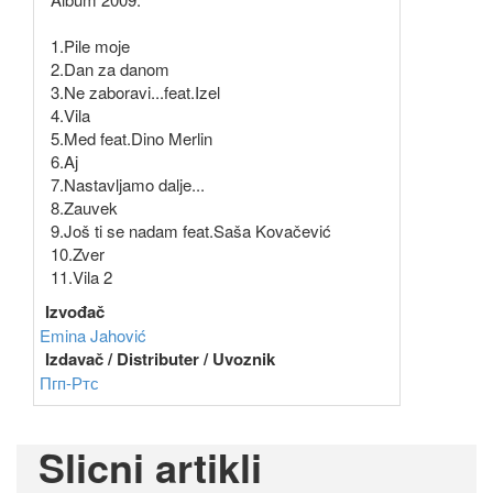
1.Pile moje
2.Dan za danom
3.Ne zaboravi...feat.Izel
4.Vila
5.Med feat.Dino Merlin
6.Aj
7.Nastavljamo dalje...
8.Zauvek
9.Još ti se nadam feat.Saša Kovačević
10.Zver
11.Vila 2
Izvođač
Emina Jahović
Izdavač / Distributer / Uvoznik
Пгп-Ртс
Slicni artikli