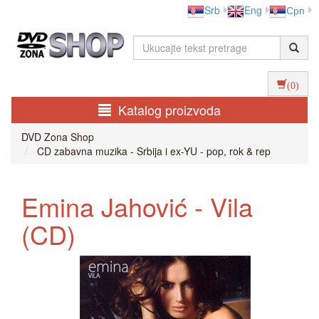
Srb
Eng
Срп
(0)
Katalog proizvoda
DVD Zona Shop
CD zabavna muzika - Srbija i ex-YU - pop, rok & rep
Emina Jahović - Vila
(CD)