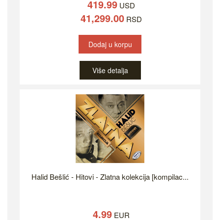
419.99
USD
41,299.00
RSD
Dodaj u korpu
Više detalja
Halid Bešlić - Hitovi - Zlatna kolekcija [kompilac...
4.99
EUR