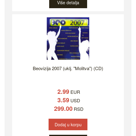
Više detalja
Beovizija 2007 (uklj. "Molitva") (CD)
2.99
EUR
3.59
USD
299.00
RSD
Dodaj u korpu