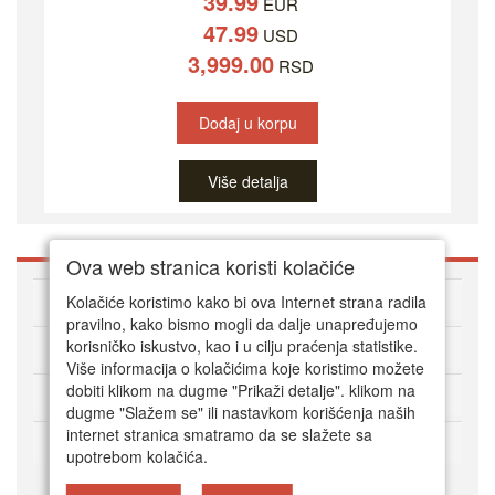
39.99
EUR
47.99
USD
3,999.00
RSD
Dodaj u korpu
Više detalja
Ova web stranica koristi kolačiće
O DVD Zoni
Kolačiće koristimo kako bi ova Internet strana radila
pravilno, kako bismo mogli da dalje unapređujemo
korisničko iskustvo, kao i u cilju praćenja statistike.
Kako kupovati online
Više informacija o kolačićima koje koristimo možete
dobiti klikom na dugme "Prikaži detalje". klikom na
Korisnički servis
dugme "Slažem se" ili nastavkom korišćenja naših
internet stranica smatramo da se slažete sa
Način plaćanja
upotrebom kolačića.