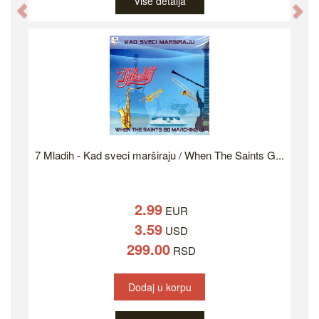
Više detalja
Previous
Ne
7 Mladih - Kad sveci marširaju / When The Saints G...
2.99
EUR
3.59
USD
299.00
RSD
Dodaj u korpu