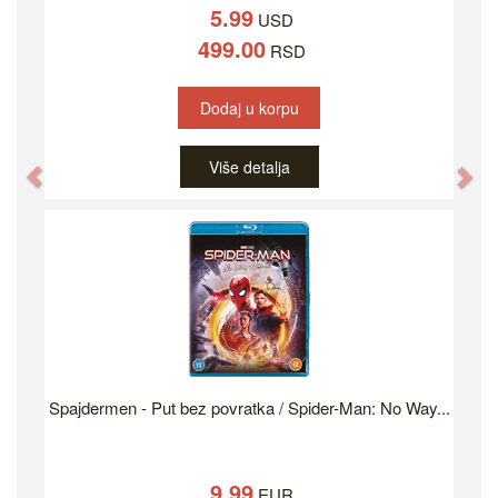
5.99
USD
499.00
RSD
Dodaj u korpu
Više detalja
Previous
Ne
Spajdermen - Put bez povratka / Spider-Man: No Way...
9.99
EUR