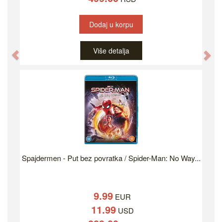
Dodaj u korpu
Više detalja
Previous
Ne
Spajdermen - Put bez povratka / Spider-Man: No Way...
9.99
EUR
11.99
USD