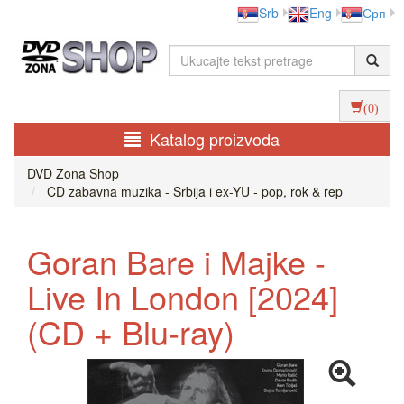
Srb
Eng
Срп
(0)
Katalog proizvoda
DVD Zona Shop
CD zabavna muzika - Srbija i ex-YU - pop, rok & rep
Goran Bare i Majke -
Live In London [2024]
(CD + Blu-ray)