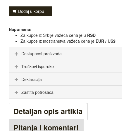
Dodaj u korpu
Napomena:
Za kupce iz Srbije važeća cena je u
RSD
Za kupce iz inostranstva važeća cena je
EUR / US$
Dostupnost proizvoda
Troškovi isporuke
Deklaracija
Zaštita potrošača
Detaljan opis artikla
Pitanja i komentari