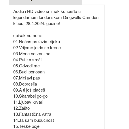
Audio i HD video snimak koncerta u
legendarnom londonskom Dingwalls Camden
klubu, 28.4.2024. godine!
spisak numera:
01.Noćas prelazim rijeku
02.Vrijeme je da se krene
03.Mene ne zanima
04.Put ka sreći
05.Odvedi me
06.Budi ponosan
07.Mršavi pas
08.Depresija
09.A ti još plačeš
10.Skarabej go-go
11.Ljubav krvari
12.Zašto
13.Fantastična vatra
14.Ja sam budućnost
15.Teške boje