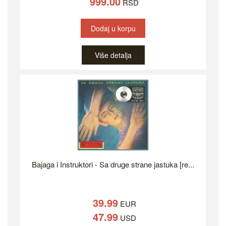
999.00
RSD
Dodaj u korpu
Više detalja
Bajaga i Instruktori - Sa druge strane jastuka [re...
39.99
EUR
47.99
USD