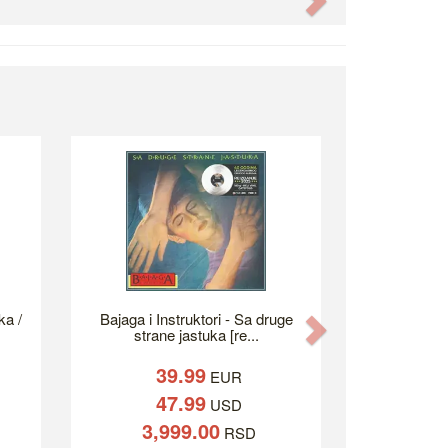
ka /
Bajaga i Instruktori - Sa druge
Next
strane jastuka [re...
39.99
EUR
47.99
USD
3,999.00
RSD