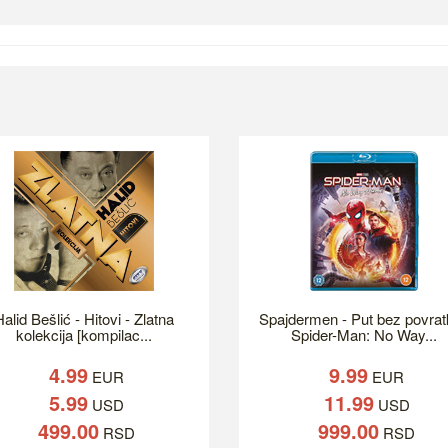
alid Bešlić - Hitovi - Zlatna
Spajdermen - Put bez povrat
kolekcija [kompilac...
Spider-Man: No Way...
4.99
9.99
EUR
EUR
5.99
11.99
USD
USD
499.00
999.00
RSD
RSD