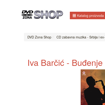
Katalog proizvoda
DVD Zona Shop
CD zabavna muzika - Srbija i ex-
Iva Barčić - Buđenje