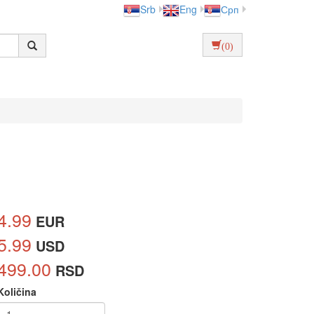
Srb
Eng
Срп
(0)
4.99
EUR
5.99
USD
499.00
RSD
Količina