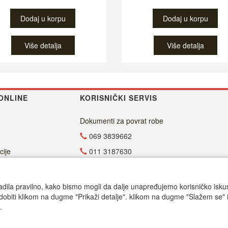
Dodaj u korpu
Dodaj u korpu
Više detalja
Više detalja
ONLINE
KORISNIČKI SERVIS
Dokumenti za povrat robe
069 3839662
cije
011 3187630
011 4029654
office@dvdzona.co.rs
adila pravilno, kako bismo mogli da dalje unapređujemo korisničko iskustv
dobiti klikom na dugme "Prikaži detalje". klikom na dugme "Slažem se" i
Radno vreme
.
Call centar pon-petak 9.00-17.00