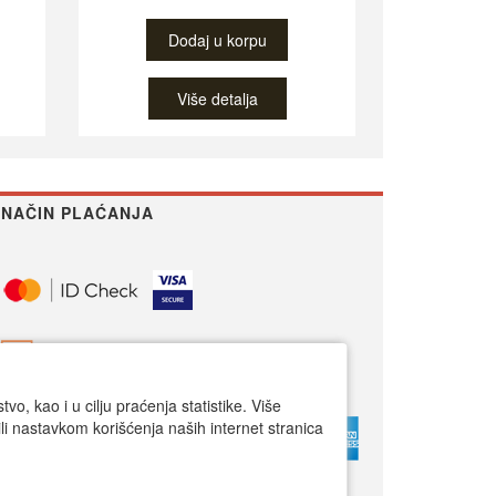
Dodaj u korpu
Više detalja
NAČIN PLAĆANJA
o, kao i u cilju praćenja statistike. Više
li nastavkom korišćenja naših internet stranica