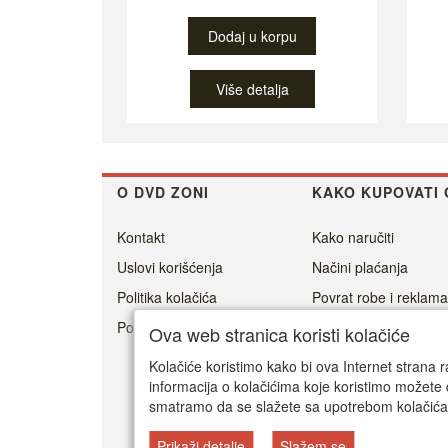
Dodaj u korpu
Više detalja
O DVD ZONI
KAKO KUPOVATI 
Kontakt
Kako naručiti
Uslovi korišćenja
Načini plaćanja
Politika kolačića
Povrat robe i reklama
Politika privatnosti
Cenovnik dostave
Ova web stranica koristi kolačiće
Isporuka
Kolačiće koristimo kako bi ova Internet strana r
informacija o kolačićima koje koristimo možete 
smatramo da se slažete sa upotrebom kolačića
Prikaži detalje
Slažem se