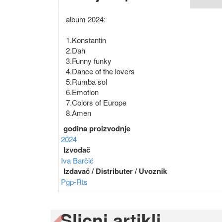
album 2024:
1.Konstantin
2.Dah
3.Funny funky
4.Dance of the lovers
5.Rumba sol
6.Emotion
7.Colors of Europe
8.Amen
godina proizvodnje
2024
Izvođač
Iva Barčić
Izdavač / Distributer / Uvoznik
Pgp-Rts
Slicni artikli
Previous