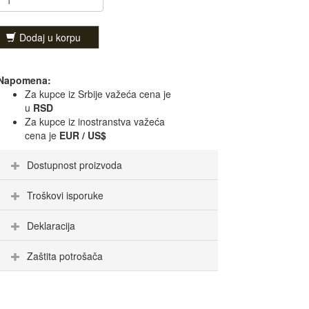
Dodaj u korpu
Napomena:
Za kupce iz Srbije važeća cena je
u
RSD
Za kupce iz inostranstva važeća
cena je
EUR / US$
Dostupnost proizvoda
Troškovi isporuke
Deklaracija
Zaštita potrošača