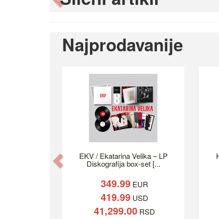
Najprodavanije
EKV / Ekatarina Velika – LP
H
Previous
Diskografija box-set [...
349.99
EUR
419.99
USD
41,299.00
RSD