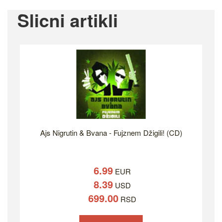
Slicni artikli
Ajs Nigrutin & Bvana - Fujznem Džigili! (CD)
6.99
EUR
8.39
USD
699.00
RSD