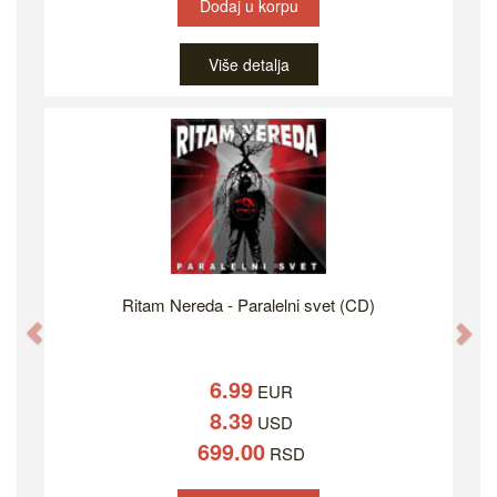
Dodaj u korpu
Više detalja
Ritam Nereda - Paralelni svet (CD)
Previous
Ne
6.99
EUR
8.39
USD
699.00
RSD