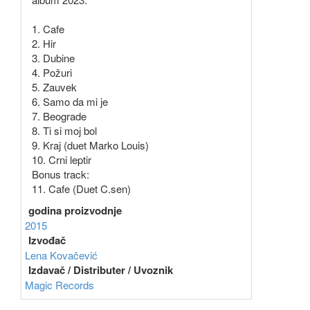
1. Cafe
2. Hir
3. Dubine
4. Požuri
5. Zauvek
6. Samo da mi je
7. Beograde
8. Ti si moj bol
9. Kraj (duet Marko Louis)
10. Crni leptir
Bonus track:
11. Cafe (Duet C.sen)
godina proizvodnje
2015
Izvođač
Lena Kovačević
Izdavač / Distributer / Uvoznik
Magic Records