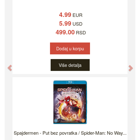
4.99
EUR
5.99
USD
499.00
RSD
Dodaj u korpu
Više detalja
Previous
Ne
Spajdermen - Put bez povratka / Spider-Man: No Way...