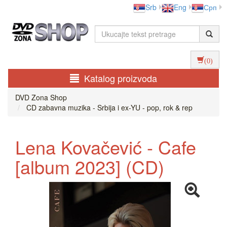
Srb
Eng
Срп
(0)
Katalog proizvoda
DVD Zona Shop
CD zabavna muzika - Srbija i ex-YU - pop, rok & rep
Lena Kovačević - Cafe
[album 2023] (CD)