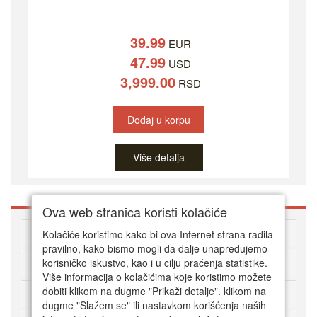
39.99
EUR
47.99
USD
3,999.00
RSD
Dodaj u korpu
Više detalja
Ova web stranica koristi kolačiće
O DVD Zoni
Kolačiće koristimo kako bi ova Internet strana radila
pravilno, kako bismo mogli da dalje unapređujemo
korisničko iskustvo, kao i u cilju praćenja statistike.
Kako kupovati online
Više informacija o kolačićima koje koristimo možete
dobiti klikom na dugme "Prikaži detalje". klikom na
Korisnički servis
dugme "Slažem se" ili nastavkom korišćenja naših