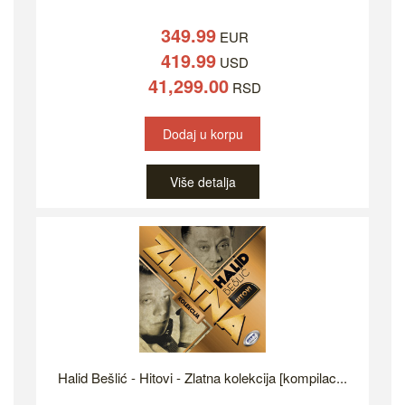
349.99
EUR
419.99
USD
41,299.00
RSD
Dodaj u korpu
Više detalja
Halid Bešlić - Hitovi - Zlatna kolekcija [kompilac...