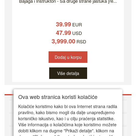
Bajaga i Instruktori - Sa druge strane jastuka [re...
39.99
EUR
47.99
USD
3,999.00
RSD
Dodaj u korpu
Više detalja
Ova web stranica koristi kolačiće
O DVD Zoni
Kolačiće koristimo kako bi ova Internet strana radila
pravilno, kako bismo mogli da dalje unapređujemo
korisničko iskustvo, kao i u cilju praćenja statistike.
Kako kupovati online
Više informacija o kolačićima koje koristimo možete
dobiti klikom na dugme "Prikaži detalje". klikom na
Korisnički servis