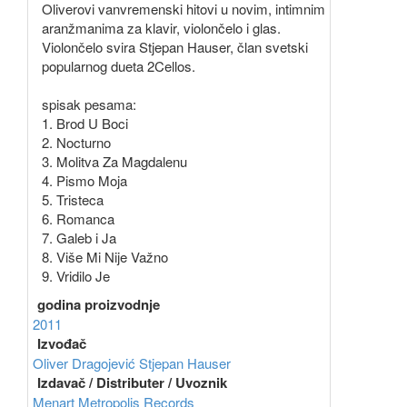
Oliverovi vanvremenski hitovi u novim, intimnim
aranžmanima za klavir, violončelo i glas.
Violončelo svira Stjepan Hauser, član svetski
popularnog dueta 2Cellos.
spisak pesama:
1. Brod U Boci
2. Nocturno
3. Molitva Za Magdalenu
4. Pismo Moja
5. Tristeca
6. Romanca
7. Galeb i Ja
8. Više Mi Nije Važno
9. Vridilo Je
godina proizvodnje
2011
Izvođač
Oliver Dragojević
Stjepan Hauser
Izdavač / Distributer / Uvoznik
Menart
Metropolis Records