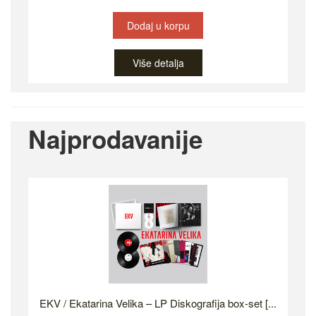
Dodaj u korpu
Više detalja
Najprodavanije
EKV / Ekatarina Velika – LP Diskografija box-set [...