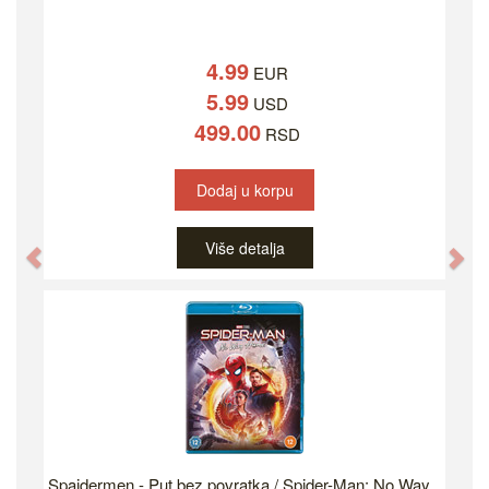
4.99
EUR
5.99
USD
499.00
RSD
Dodaj u korpu
Više detalja
Previous
Ne
Spajdermen - Put bez povratka / Spider-Man: No Way...