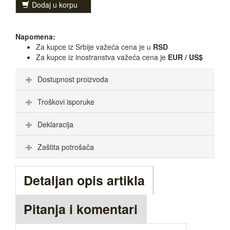
Dodaj u korpu
Napomena:
Za kupce iz Srbije važeća cena je u
RSD
Za kupce iz inostranstva važeća cena je
EUR / US$
Dostupnost proizvoda
Troškovi isporuke
Deklaracija
Zaštita potrošača
Detaljan opis artikla
Pitanja i komentari