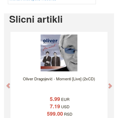
Slicni artikli
Oliver Dragojević - Momenti [Live] (2xCD)
Previous
Ne
5.99
EUR
7.19
USD
599.00
RSD