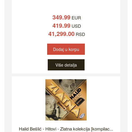
349.99
EUR
419.99
USD
41,299.00
RSD
Dodaj u korpu
Više detalja
Halid Bešlić - Hitovi - Zlatna kolekcija [kompilac...