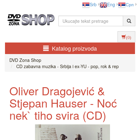
Srb
Eng
Срп
(0)
Katalog proizvoda
DVD Zona Shop
CD zabavna muzika - Srbija i ex-YU - pop, rok & rep
Oliver Dragojević &
Stjepan Hauser - Noć
nek` tiho svira (CD)