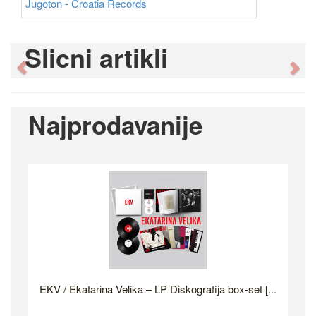
Jugoton - Croatia Records
Slicni artikli
Previous
Ne
Najprodavanije
EKV / Ekatarina Velika – LP Diskografija box-set [...