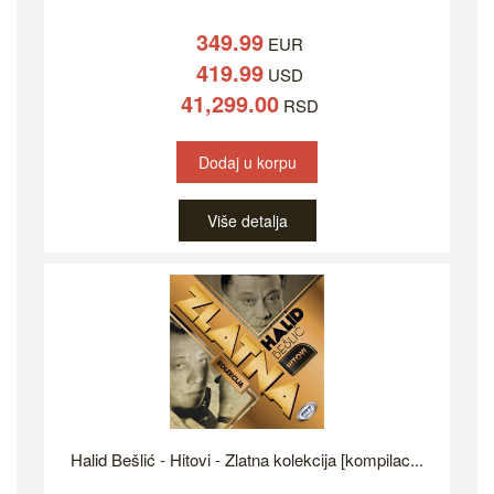
349.99
EUR
419.99
USD
41,299.00
RSD
Dodaj u korpu
Više detalja
Halid Bešlić - Hitovi - Zlatna kolekcija [kompilac...