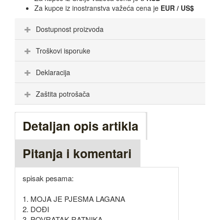
Za kupce iz inostranstva važeća cena je
EUR / US$
Dostupnost proizvoda
Troškovi isporuke
Deklaracija
Zaštita potrošača
Detaljan opis artikla
Pitanja i komentari
spisak pesama:
1. MOJA JE PJESMA LAGANA
2. DOĐI
3. POVRATAK RATNIKA