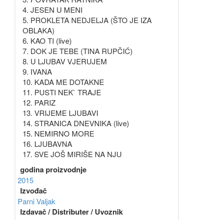
4. JESEN U MENI
5. PROKLETA NEDJELJA (ŠTO JE IZA
OBLAKA)
6. KAO TI (live)
7. DOK JE TEBE (TINA RUPČIĆ)
8. U LJUBAV VJERUJEM
9. IVANA
10. KADA ME DOTAKNE
11. PUSTI NEK` TRAJE
12. PARIZ
13. VRIJEME LJUBAVI
14. STRANICA DNEVNIKA (live)
15. NEMIRNO MORE
16. LJUBAVNA
17. SVE JOŠ MIRIŠE NA NJU
godina proizvodnje
2015
Izvođač
Parni Valjak
Izdavač / Distributer / Uvoznik