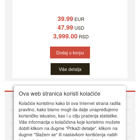
39.99
EUR
47.99
USD
3,999.00
RSD
Dodaj u korpu
Više detalja
Ova web stranica koristi kolačiće
O DVD Zoni
Kolačiće koristimo kako bi ova Internet strana radila
pravilno, kako bismo mogli da dalje unapređujemo
korisničko iskustvo, kao i u cilju praćenja statistike.
Kako kupovati online
Više informacija o kolačićima koje koristimo možete
dobiti klikom na dugme "Prikaži detalje". klikom na
Korisnički servis
dugme "Slažem se" ili nastavkom korišćenja naših