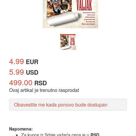
4.99
EUR
5.99
USD
499.00
RSD
Ovaj artikal je trenutno rasprodat
Obavestite me kada ponovo bude dostupan
Napomena:
Za kupce iz Srbije važeća cena je u
RSD