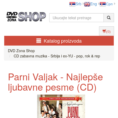
Srb
Eng
Срп
(0)
Katalog proizvoda
DVD Zona Shop
CD zabavna muzika - Srbija i ex-YU - pop, rok & rep
Parni Valjak - Najlepše
ljubavne pesme (CD)