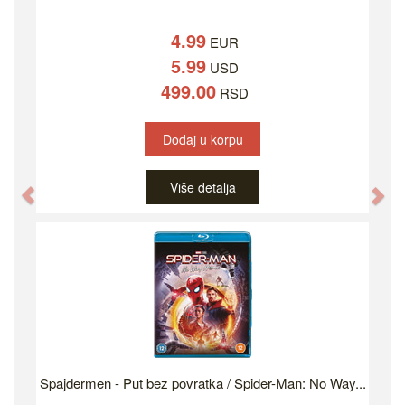
4.99
EUR
5.99
USD
499.00
RSD
Dodaj u korpu
Više detalja
Previous
Ne
Spajdermen - Put bez povratka / Spider-Man: No Way...