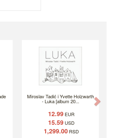
ade
Miroslav Tadić i Yvette Holzwarth
Next
- Luka [album 20...
12.99
EUR
15.59
USD
1,299.00
RSD