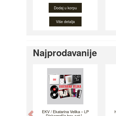
Dodaj u korpu
Više detalja
Najprodavanije
EKV / Ekatarina Velika – LP
H
Previous
Diskografija box-set [...