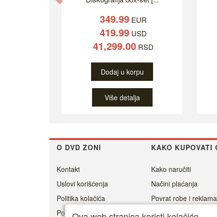
349.99
EUR
419.99
USD
41,299.00
RSD
Dodaj u korpu
Više detalja
O DVD ZONI
KAKO KUPOVATI 
Kontakt
Kako naručiti
Uslovi korišćenja
Načini plaćanja
Politika kolačića
Povrat robe i reklama
Politika privatnosti
Cenovnik dostave
Ova web stranica koristi kolačiće