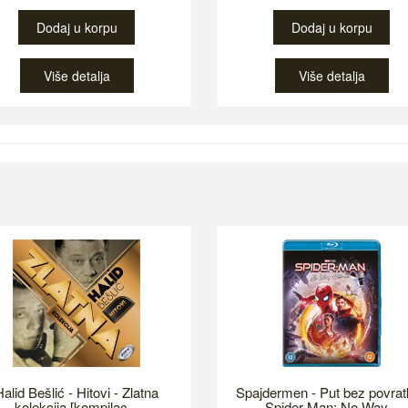
Dodaj u korpu
Dodaj u korpu
Više detalja
Više detalja
alid Bešlić - Hitovi - Zlatna
Spajdermen - Put bez povrat
kolekcija [kompilac...
Spider-Man: No Way...