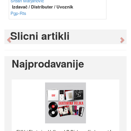
Srđan Marjanović
Izdavač / Distributer / Uvoznik
Pgp-Rts
Slicni artikli
Previous
Ne
Najprodavanije