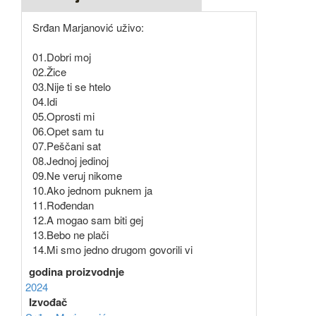
Srđan Marjanović uživo:
01.Dobri moj
02.Žice
03.Nije ti se htelo
04.Idi
05.Oprosti mi
06.Opet sam tu
07.Peščani sat
08.Jednoj jedinoj
09.Ne veruj nikome
10.Ako jednom puknem ja
11.Rođendan
12.A mogao sam biti gej
13.Bebo ne plači
14.Mi smo jedno drugom govorili vi
godina proizvodnje
2024
Izvođač