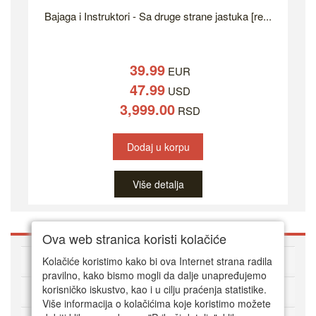
Bajaga i Instruktori - Sa druge strane jastuka [re...
39.99
EUR
47.99
USD
3,999.00
RSD
Dodaj u korpu
Više detalja
Ova web stranica koristi kolačiće
O DVD Zoni
Kolačiće koristimo kako bi ova Internet strana radila
pravilno, kako bismo mogli da dalje unapređujemo
korisničko iskustvo, kao i u cilju praćenja statistike.
Kako kupovati online
Više informacija o kolačićima koje koristimo možete