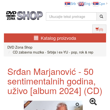
Srb
Eng
Срп
(0)
Katalog proizvoda
DVD Zona Shop
CD zabavna muzika - Srbija i ex-YU - pop, rok & rep
Srđan Marjanović - 50
sentimentalnih godina,
uživo [album 2024] (CD)