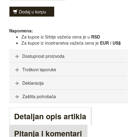
Dodaj u korpu
Napomena:
Za kupce iz Srbije važeća cena je u
RSD
Za kupce iz inostranstva važeća cena je
EUR / US$
Dostupnost proizvoda
Troškovi isporuke
Deklaracija
Zaštita potrošača
Detaljan opis artikla
Pitanja i komentari