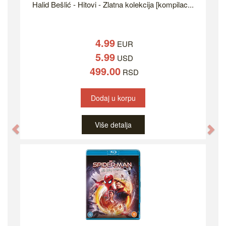
Halid Bešlić - Hitovi - Zlatna kolekcija [kompilac...
4.99
EUR
5.99
USD
499.00
RSD
Dodaj u korpu
Više detalja
Previous
Ne