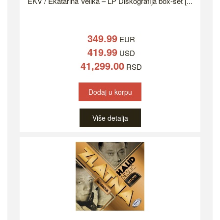
EKV / Ekatarina Velika – LP Diskografija box-set [...
349.99
EUR
419.99
USD
41,299.00
RSD
Dodaj u korpu
Više detalja