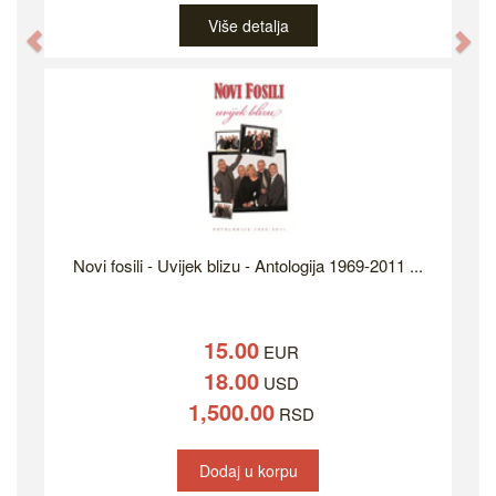
Više detalja
Previous
Ne
Novi fosili - Uvijek blizu - Antologija 1969-2011 ...
15.00
EUR
18.00
USD
1,500.00
RSD
Dodaj u korpu