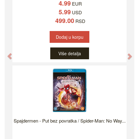
4.99
EUR
5.99
USD
499.00
RSD
Dodaj u korpu
Više detalja
Previous
Ne
Spajdermen - Put bez povratka / Spider-Man: No Way...