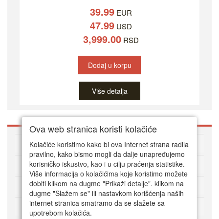
39.99
EUR
47.99
USD
3,999.00
RSD
Dodaj u korpu
Više detalja
Ova web stranica koristi kolačiće
O DVD Zoni
Kolačiće koristimo kako bi ova Internet strana radila
pravilno, kako bismo mogli da dalje unapređujemo
korisničko iskustvo, kao i u cilju praćenja statistike.
Kako kupovati online
Više informacija o kolačićima koje koristimo možete
dobiti klikom na dugme "Prikaži detalje". klikom na
Korisnički servis
dugme "Slažem se" ili nastavkom korišćenja naših
internet stranica smatramo da se slažete sa
Način plaćanja
upotrebom kolačića.