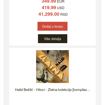
349.99
EUR
419.99
USD
41,299.00
RSD
Dodaj u korpu
Više detalja
Halid Bešlić - Hitovi - Zlatna kolekcija [kompilac...