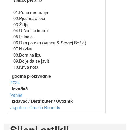
01.Puna memorija
02.Pjesma o tebi
03.Želja
04.U šaci te imam
05.Iz inata
06.Dan po dan (Vanna & Sergej Božić)
07.Navika
08.Bora na licu
09.Bolje da se javiš
10.Kriva nota
godina proizvodnje
2024
Izvođač
Vanna
Izdavač / Distributer / Uvoznik
Jugoton - Croatia Records
Slicni artikli