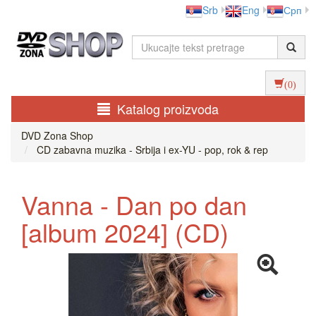
Srb
Eng
Срп
(0)
Katalog proizvoda
DVD Zona Shop
CD zabavna muzika - Srbija i ex-YU - pop, rok & rep
Vanna - Dan po dan
[album 2024] (CD)