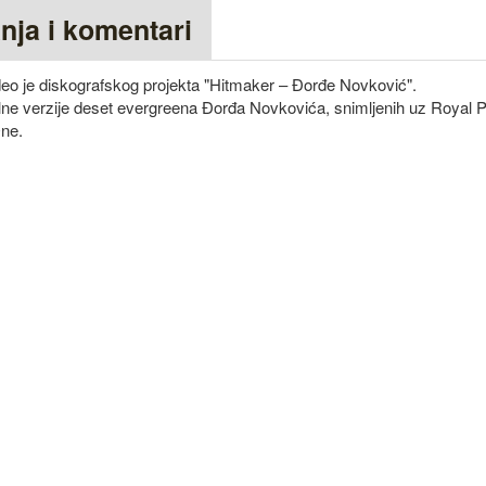
anja i komentari
deo je diskografskog projekta "Hitmaker – Đorđe Novković".
ne verzije deset evergreena Đorđa Novkovića, snimljenih uz Royal 
ne.