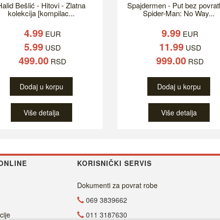
alid Bešlić - Hitovi - Zlatna
Spajdermen - Put bez povrat
kolekcija [kompilac...
Spider-Man: No Way...
4.99
9.99
EUR
EUR
5.99
11.99
USD
USD
499.00
999.00
RSD
RSD
Dodaj u korpu
Dodaj u korpu
Više detalja
Više detalja
ONLINE
KORISNIČKI SERVIS
Dokumenti za povrat robe
069 3839662
cije
011 3187630