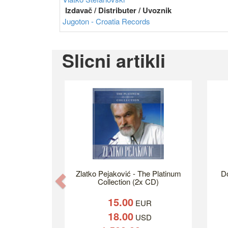
Izdavač / Distributer / Uvoznik
Jugoton - Croatia Records
Slicni artikli
Zlatko Pejaković - The Platinum
Do
Previous
Collection (2x CD)
15.00
EUR
18.00
USD