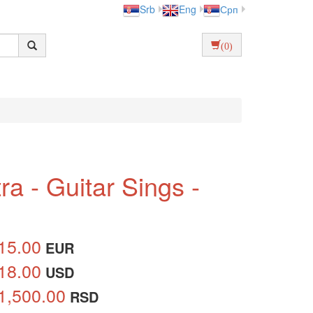
Srb
Eng
Срп
(0)
a - Guitar Sings -
15.00
EUR
18.00
USD
1,500.00
RSD