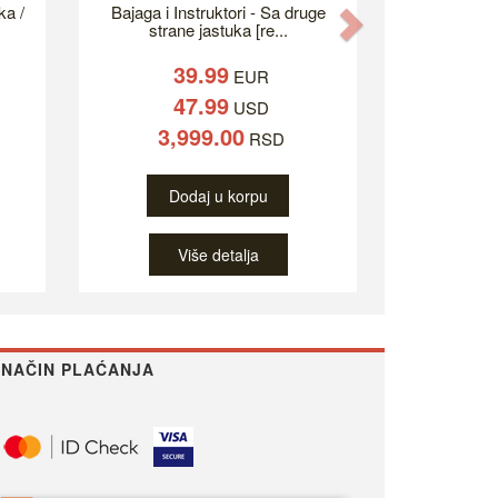
ka /
Bajaga i Instruktori - Sa druge
Next
strane jastuka [re...
39.99
EUR
47.99
USD
3,999.00
RSD
Dodaj u korpu
Više detalja
NAČIN PLAĆANJA