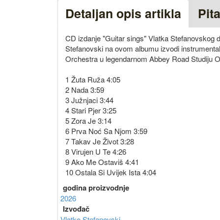
Detaljan opis artikla
Pit
CD izdanje "Guitar sings" Vlatka Stefanovskog 
Stefanovski na ovom albumu izvodi instrumental
Orchestra u legendarnom Abbey Road Studiju O
1 Žuta Ruža 4:05
2 Nada 3:59
3 Južnjaci 3:44
4 Stari Pjer 3:25
5 Zora Je 3:14
6 Prva Noć Sa Njom 3:59
7 Takav Je Život 3:28
8 Virujen U Te 4:26
9 Ako Me Ostaviš 4:41
10 Ostala Si Uvijek Ista 4:04
godina proizvodnje
2026
Izvođač
Vlatko Stefanovski