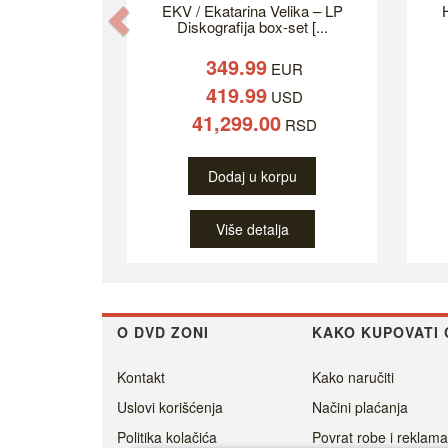
EKV / Ekatarina Velika – LP
H
Previous
Diskografija box-set [...
349.99
EUR
419.99
USD
41,299.00
RSD
Dodaj u korpu
Više detalja
O DVD ZONI
KAKO KUPOVATI 
Kontakt
Kako naručiti
Uslovi korišćenja
Načini plaćanja
Politika kolačića
Povrat robe i reklama