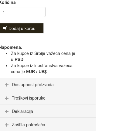
Količina
Dodaj u korpu
Napomena:
Za kupce iz Srbije važeća cena je
u
RSD
Za kupce iz inostranstva važeća
cena je
EUR / US$
Dostupnost proizvoda
Troškovi isporuke
Deklaracija
Zaštita potrošača