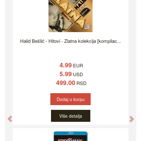
Halid Bešlić - Hitovi - Zlatna kolekcija [kompilac...
4.99
EUR
5.99
USD
499.00
RSD
Dodaj u korpu
Više detalja
Previous
Ne