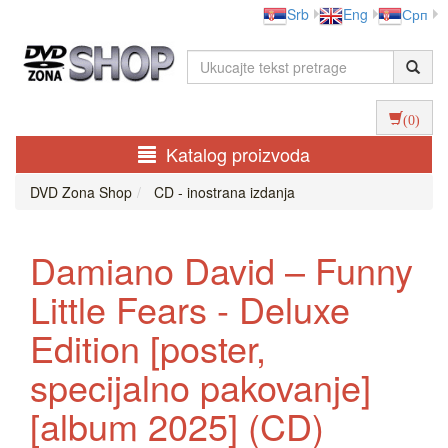
Srb
Eng
Срп
(0)
Katalog proizvoda
DVD Zona Shop
CD - inostrana izdanja
Damiano David – Funny
Little Fears - Deluxe
Edition [poster,
specijalno pakovanje]
[album 2025] (CD)