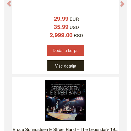
Previous
Ne
29.99
EUR
35.99
USD
2,999.00
RSD
Dodaj u korpu
Više detalja
Bruce Springsteen E Street Band – The Legendary 19...