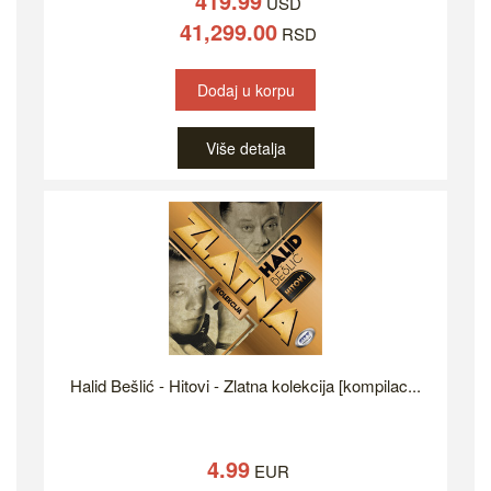
419.99
USD
41,299.00
RSD
Dodaj u korpu
Više detalja
Halid Bešlić - Hitovi - Zlatna kolekcija [kompilac...
4.99
EUR