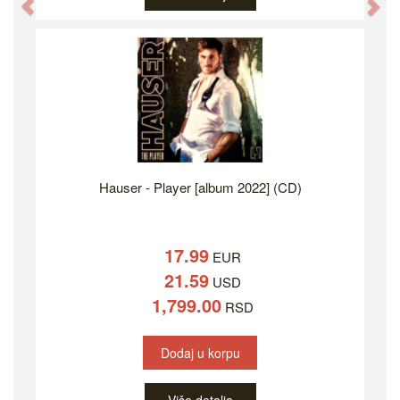
Previous
Ne
Hauser - Player [album 2022] (CD)
17.99
EUR
21.59
USD
1,799.00
RSD
Dodaj u korpu