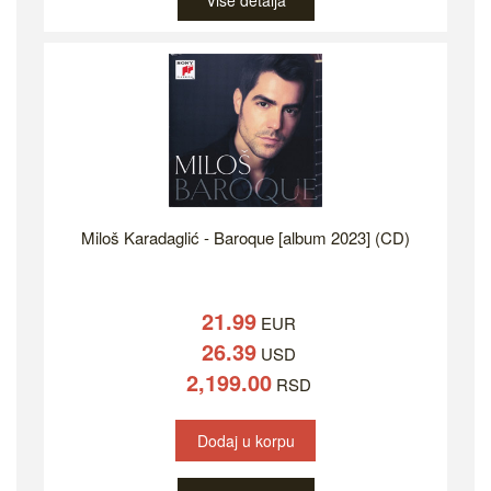
Više detalja
Miloš Karadaglić - Baroque [album 2023] (CD)
21.99
EUR
26.39
USD
2,199.00
RSD
Dodaj u korpu