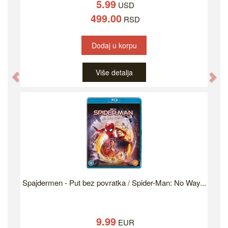
5.99
USD
499.00
RSD
Dodaj u korpu
Više detalja
Previous
Ne
Spajdermen - Put bez povratka / Spider-Man: No Way...
9.99
EUR