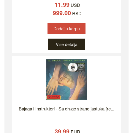
11.99
USD
999.00
RSD
Dodaj u korpu
Više detalja
Bajaga i Instruktori - Sa druge strane jastuka [re...
39.99
EUR