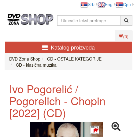
Srb
Eng
Срп
(0)
Katalog proizvoda
DVD Zona Shop
CD - OSTALE KATEGORIJE
CD - klasična muzika
Ivo Pogorelić /
Pogorelich - Chopin
[2022] (CD)