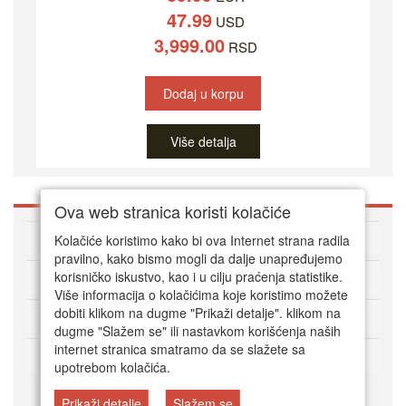
47.99
USD
3,999.00
RSD
Dodaj u korpu
Više detalja
Ova web stranica koristi kolačiće
O DVD Zoni
Kolačiće koristimo kako bi ova Internet strana radila
pravilno, kako bismo mogli da dalje unapređujemo
korisničko iskustvo, kao i u cilju praćenja statistike.
Kako kupovati online
Više informacija o kolačićima koje koristimo možete
dobiti klikom na dugme "Prikaži detalje". klikom na
Korisnički servis
dugme "Slažem se" ili nastavkom korišćenja naših
internet stranica smatramo da se slažete sa
Način plaćanja
upotrebom kolačića.
Prikaži detalje
Slažem se