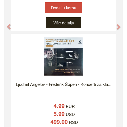
Dodaj u korpu
Više detalja
Previous
Ne
Ljudmil Angelov - Frederik Šopen - Koncerti za kla...
4.99
EUR
5.99
USD
499.00
RSD