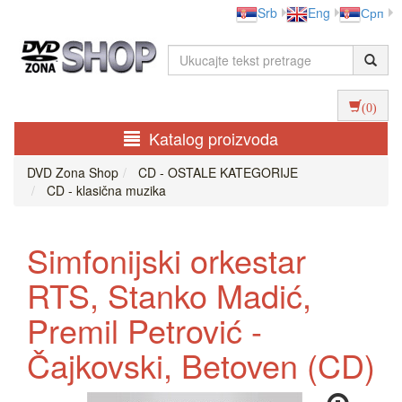
Srb
Eng
Срп
(0)
Katalog proizvoda
DVD Zona Shop
CD - OSTALE KATEGORIJE
CD - klasična muzika
Simfonijski orkestar
RTS, Stanko Madić,
Premil Petrović -
Čajkovski, Betoven (CD)