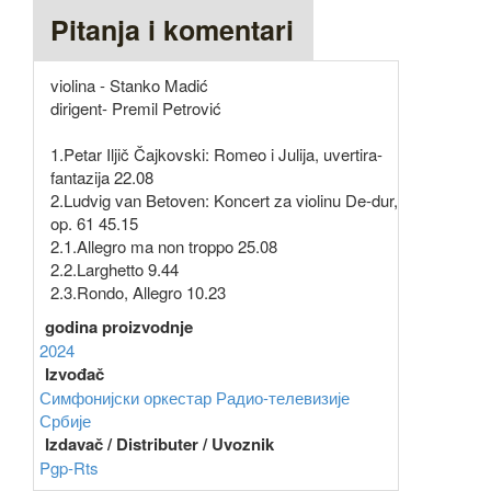
Pitanja i komentari
violina - Stanko Madić
dirigent- Premil Petrović
1.Petar Iljič Čajkovski: Romeo i Julija, uvertira-
fantazija 22.08
2.Ludvig van Betoven: Koncert za violinu De-dur,
op. 61 45.15
2.1.Allegro ma non troppo 25.08
2.2.Larghetto 9.44
2.3.Rondo, Allegro 10.23
godina proizvodnje
2024
Izvođač
Симфонијски оркестар Радио-телевизије
Србије
Izdavač / Distributer / Uvoznik
Pgp-Rts