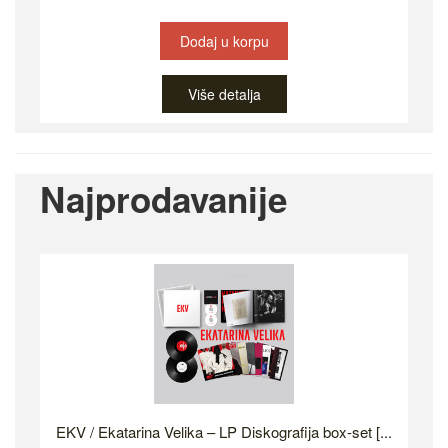
Dodaj u korpu
Više detalja
Najprodavanije
EKV / Ekatarina Velika – LP Diskografija box-set [...