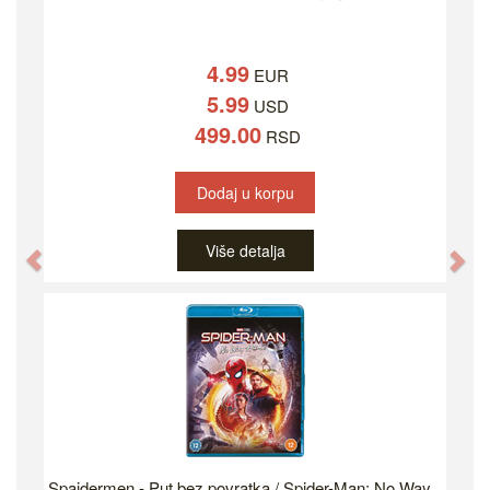
4.99
EUR
5.99
USD
499.00
RSD
Dodaj u korpu
Više detalja
Previous
Ne
Spajdermen - Put bez povratka / Spider-Man: No Way...