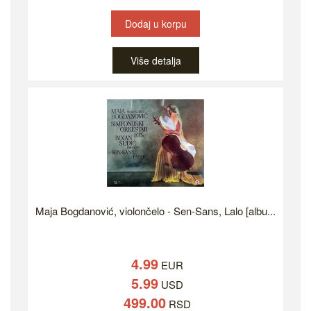
Dodaj u korpu
Više detalja
Maja Bogdanović, violončelo - Sen-Sans, Lalo [albu...
4.99
EUR
5.99
USD
499.00
RSD