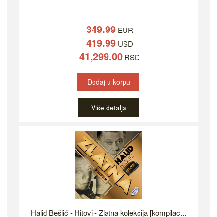
349.99
EUR
419.99
USD
41,299.00
RSD
Dodaj u korpu
Više detalja
Halid Bešlić - Hitovi - Zlatna kolekcija [kompilac...