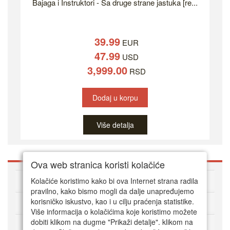
Bajaga i Instruktori - Sa druge strane jastuka [re...
39.99
EUR
47.99
USD
3,999.00
RSD
Dodaj u korpu
Više detalja
Ova web stranica koristi kolačiće
O DVD Zoni
Kolačiće koristimo kako bi ova Internet strana radila
pravilno, kako bismo mogli da dalje unapređujemo
korisničko iskustvo, kao i u cilju praćenja statistike.
Kako kupovati online
Više informacija o kolačićima koje koristimo možete
dobiti klikom na dugme "Prikaži detalje". klikom na
Korisnički servis