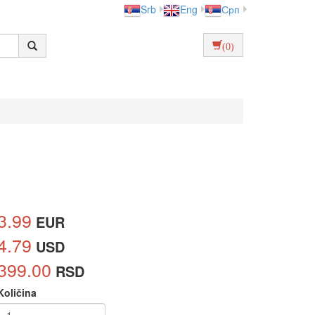
Srb
Eng
Срп
(0)
3.99
EUR
4.79
USD
399.00
RSD
Količina