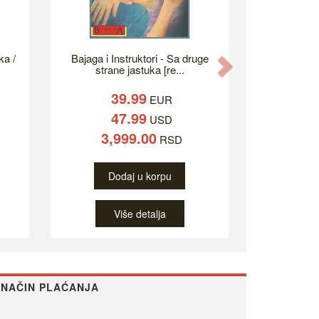
ka /
Bajaga i Instruktori - Sa druge
Next
strane jastuka [re...
39.99
EUR
47.99
USD
3,999.00
RSD
Dodaj u korpu
Više detalja
NAČIN PLAĆANJA