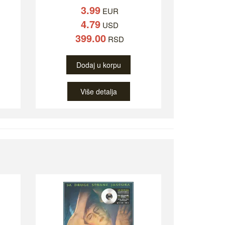
3.99
EUR
4.79
USD
399.00
RSD
Dodaj u korpu
Više detalja