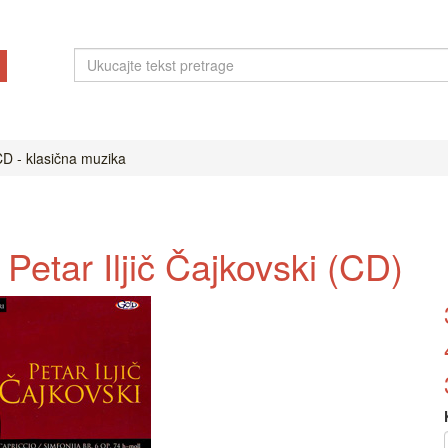
D - klasična muzika
 Petar Iljič Čajkovski (CD)