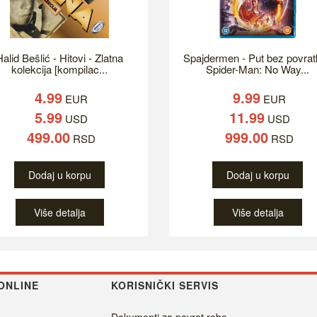
alid Bešlić - Hitovi - Zlatna
Spajdermen - Put bez povrat
kolekcija [kompilac...
Spider-Man: No Way...
4.99
9.99
EUR
EUR
5.99
11.99
USD
USD
499.00
999.00
RSD
RSD
Dodaj u korpu
Dodaj u korpu
Više detalja
Više detalja
ONLINE
KORISNIČKI SERVIS