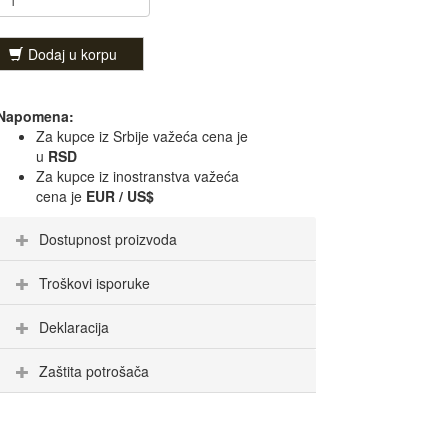
Dodaj u korpu
Napomena:
Za kupce iz Srbije važeća cena je
u
RSD
Za kupce iz inostranstva važeća
cena je
EUR / US$
Dostupnost proizvoda
Troškovi isporuke
Deklaracija
Zaštita potrošača