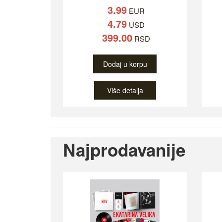
3.99
EUR
4.79
USD
399.00
RSD
Dodaj u korpu
Više detalja
Najprodavanije