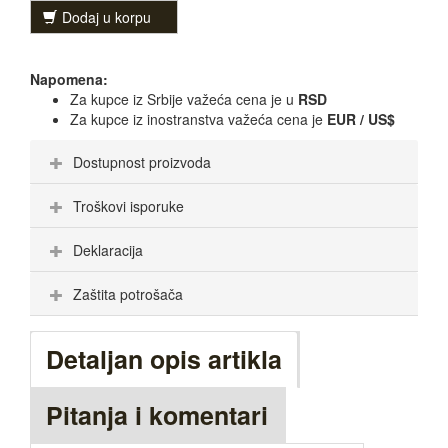
Dodaj u korpu
Napomena:
Za kupce iz Srbije važeća cena je u
RSD
Za kupce iz inostranstva važeća cena je
EUR / US$
Dostupnost proizvoda
Troškovi isporuke
Deklaracija
Zaštita potrošača
Detaljan opis artikla
Pitanja i komentari