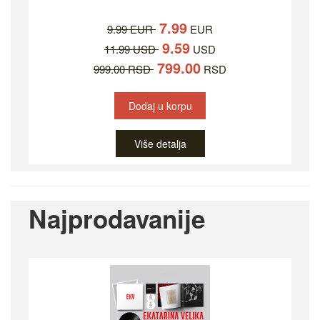
7.99
9.99 EUR
EUR
9.59
11.99 USD
USD
799.00
999.00 RSD
RSD
Dodaj u korpu
Više detalja
Najprodavanije