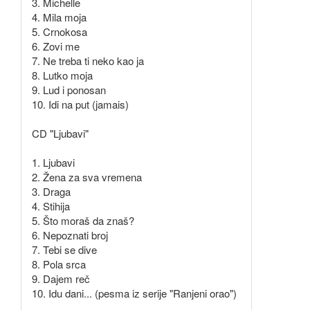
3. Michelle
4. Mila moja
5. Crnokosa
6. Zovi me
7. Ne treba ti neko kao ja
8. Lutko moja
9. Lud i ponosan
10. Idi na put (jamais)
CD "Ljubavi"
1. Ljubavi
2. Žena za sva vremena
3. Draga
4. Stihija
5. Što moraš da znaš?
6. Nepoznati broj
7. Tebi se dive
8. Pola srca
9. Dajem reč
10. Idu dani... (pesma iz serije "Ranjeni orao")