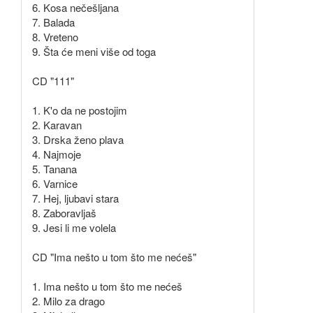
6. Kosa nečešljana
7. Balada
8. Vreteno
9. Šta će meni više od toga
CD "111"
1. K'o da ne postojim
2. Karavan
3. Drska ženo plava
4. Najmoje
5. Tanana
6. Varnice
7. Hej, ljubavi stara
8. Zaboravljaš
9. Jesi li me volela
CD "Ima nešto u tom što me nećeš"
1. Ima nešto u tom što me nećeš
2. Milo za drago