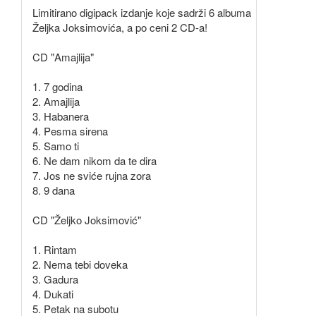
Limitirano digipack izdanje koje sadrži 6 albuma
Željka Joksimovića, a po ceni 2 CD-a!
CD "Amajlija"
1. 7 godina
2. Amajlija
3. Habanera
4. Pesma sirena
5. Samo ti
6. Ne dam nikom da te dira
7. Jos ne sviće rujna zora
8. 9 dana
CD "Željko Joksimović"
1. Rintam
2. Nema tebi doveka
3. Gadura
4. Dukati
5. Petak na subotu