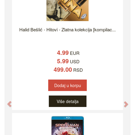
Halid Bešlić - Hitovi - Zlatna kolekcija [kompilac...
4.99
EUR
5.99
USD
499.00
RSD
Dodaj u korpu
Više detalja
Previous
Ne