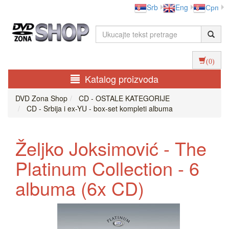
Srb
Eng
Срп
(0)
Katalog proizvoda
DVD Zona Shop
CD - OSTALE KATEGORIJE
CD - Srbija i ex-YU - box-set kompleti albuma
Željko Joksimović - The
Platinum Collection - 6
albuma (6x CD)