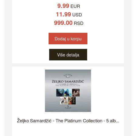
9.99
EUR
11.99
USD
999.00
RSD
Dodaj u korpu
Više detalja
Željko Samardžić - The Platinum Collection - 5 alb...