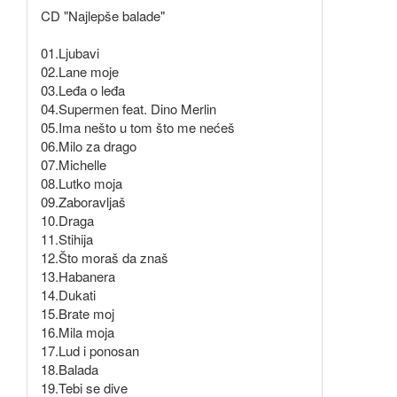
CD "Najlepše balade"
01.Ljubavi
02.Lane moje
03.Leđa o leđa
04.Supermen feat. Dino Merlin
05.Ima nešto u tom što me nećeš
06.Milo za drago
07.Michelle
08.Lutko moja
09.Zaboravljaš
10.Draga
11.Stihija
12.Što moraš da znaš
13.Habanera
14.Dukati
15.Brate moj
16.Mila moja
17.Lud i ponosan
18.Balada
19.Tebi se dive