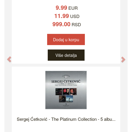
9.99
EUR
11.99
USD
999.00
RSD
Dodaj u korpu
Više detalja
Previous
Ne
Sergej Ćetković - The Platinum Collection - 5 albu...