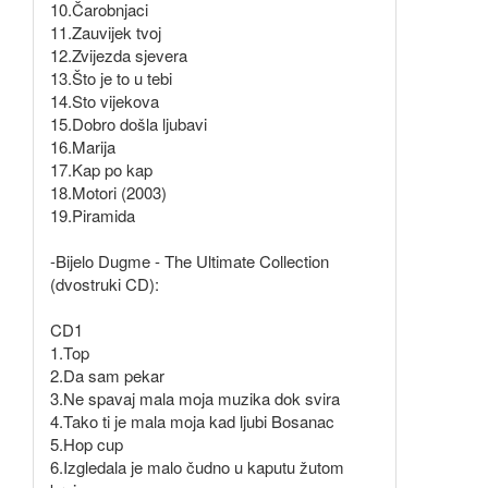
10.Čarobnjaci
11.Zauvijek tvoj
12.Zvijezda sjevera
13.Što je to u tebi
14.Sto vijekova
15.Dobro došla ljubavi
16.Marija
17.Kap po kap
18.Motori (2003)
19.Piramida
-Bijelo Dugme - The Ultimate Collection
(dvostruki CD):
CD1
1.Top
2.Da sam pekar
3.Ne spavaj mala moja muzika dok svira
4.Tako ti je mala moja kad ljubi Bosanac
5.Hop cup
6.Izgledala je malo čudno u kaputu žutom