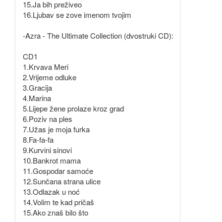
15.Ja bih preživeo
16.Ljubav se zove imenom tvojim
-Azra - The Ultimate Collection (dvostruki CD):
CD1
1.Krvava Meri
2.Vrijeme odluke
3.Gracija
4.Marina
5.Lijepe žene prolaze kroz grad
6.Poziv na ples
7.Užas je moja furka
8.Fa-fa-fa
9.Kurvini sinovi
10.Bankrot mama
11.Gospodar samoće
12.Sunčana strana ulice
13.Odlazak u noć
14.Volim te kad pričaš
15.Ako znaš bilo što