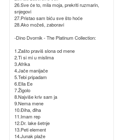
26.Sve će to, mila moja, prekriti ruzmarin,
snjegovi
27.Pristao sam biću sve što hoće
28.Ako možeš, zaboravi
-Dino Dvornik - The Platinum Collection:
1.Zašto praviš slona od mene
2.Ti si mi u mislima
3.Afrika
4.Jače manijače
5.Tebi pripadam
6.Ella Ee
7.Žigolo
8.Najviše kriv sam ja
9.Nema mene
10.Điha, điha
11.Imam rep
12.Dr. lake šetnje
13.Peti element
14.Junak plaže