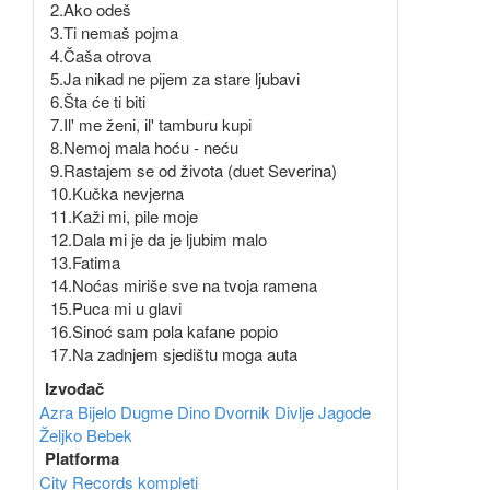
2.Ako odeš
3.Ti nemaš pojma
4.Čaša otrova
5.Ja nikad ne pijem za stare ljubavi
6.Šta će ti biti
7.Il' me ženi, il' tamburu kupi
8.Nemoj mala hoću - neću
9.Rastajem se od života (duet Severina)
10.Kučka nevjerna
11.Kaži mi, pile moje
12.Dala mi je da je ljubim malo
13.Fatima
14.Noćas miriše sve na tvoja ramena
15.Puca mi u glavi
16.Sinoć sam pola kafane popio
17.Na zadnjem sjedištu moga auta
Izvođač
Azra
Bijelo Dugme
Dino Dvornik
Divlje Jagode
Željko Bebek
Platforma
City Records kompleti