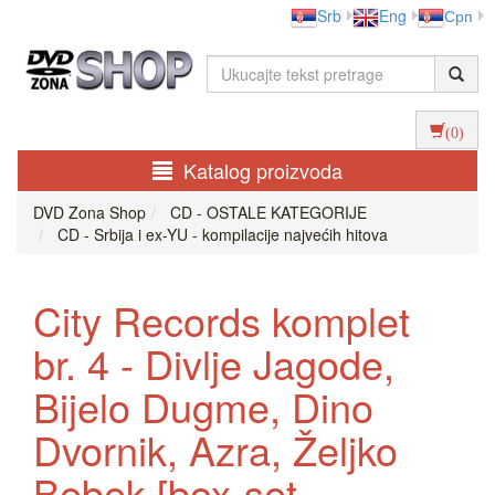
Srb
Eng
Срп
(0)
Katalog proizvoda
DVD Zona Shop
CD - OSTALE KATEGORIJE
CD - Srbija i ex-YU - kompilacije najvećih hitova
City Records komplet
br. 4 - Divlje Jagode,
Bijelo Dugme, Dino
Dvornik, Azra, Željko
Bebek [box-set,