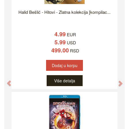
Halid Bešlić - Hitovi - Zlatna kolekcija [kompilac...
4.99
EUR
5.99
USD
499.00
RSD
Dodaj u korpu
Više detalja
Previous
Ne