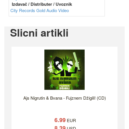
Izdavač / Distributer / Uvoznik
City Records
Gold Audio Video
Slicni artikli
Ajs Nigrutin & Bvana - Fujznem Džigili! (CD)
6.99
EUR
8.39
USD