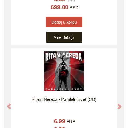
699.00
RSD
Dodaj u korpu
Više detalja
Ritam Nereda - Paralelni svet (CD)
Previous
Ne
6.99
EUR