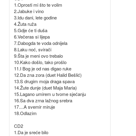
1.Oprosti mi što te volim
2.Jabuke i vino
3.Idu dani, lete godine
4.Žuta ruža
5.Gdje će ti duša
6.Večeras si lijepa
7.Dabogda te voda odnijela
8.Laku noć, svirači
9.Šta je meni ovo trebalo
10.Kako došlo, tako prošlo
11.I Bog je od nas digao ruke
12.Da zna zora (duet Halid Bešlić)
13.S drugim moja draga spava
14.Žute dunje (duet Maja Maria)
15.Lagano umirem u tvome sjećanju
16.Sa dva zrna lažnog srebra
17....A svemir miruje
18.Odlazim
CD2
1.Da je sreće bilo