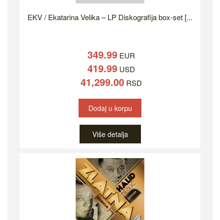
EKV / Ekatarina Velika – LP Diskografija box-set [...
349.99
EUR
419.99
USD
41,299.00
RSD
Dodaj u korpu
Više detalja