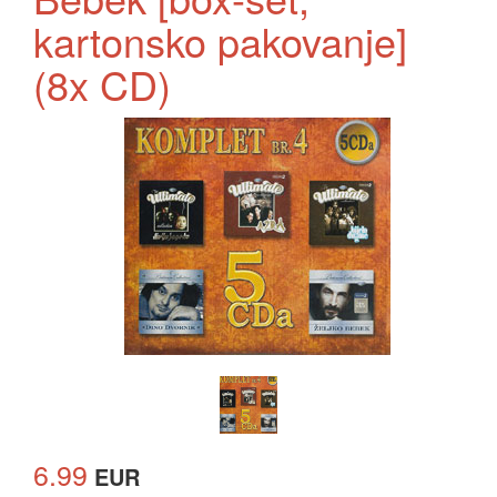
kartonsko pakovanje]
(8x CD)
6.99
EUR