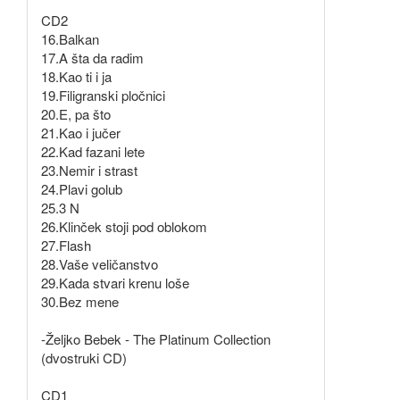
CD2
16.Balkan
17.A šta da radim
18.Kao ti i ja
19.Filigranski pločnici
20.E, pa što
21.Kao i jučer
22.Kad fazani lete
23.Nemir i strast
24.Plavi golub
25.3 N
26.Klinček stoji pod oblokom
27.Flash
28.Vaše veličanstvo
29.Kada stvari krenu loše
30.Bez mene
-Željko Bebek - The Platinum Collection
(dvostruki CD)
CD1