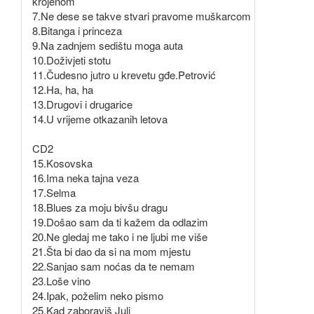
krojenom
7.Ne dese se takve stvari pravome muškarcom
8.Bitanga i princeza
9.Na zadnjem sedištu moga auta
10.Doživjeti stotu
11.Čudesno jutro u krevetu gđe.Petrović
12.Ha, ha, ha
13.Drugovi i drugarice
14.U vrijeme otkazanih letova
CD2
15.Kosovska
16.Ima neka tajna veza
17.Selma
18.Blues za moju bivšu dragu
19.Došao sam da ti kažem da odlazim
20.Ne gledaj me tako i ne ljubi me više
21.Šta bi dao da si na mom mjestu
22.Sanjao sam noćas da te nemam
23.Loše vino
24.Ipak, poželim neko pismo
25.Kad zaboraviš Juli