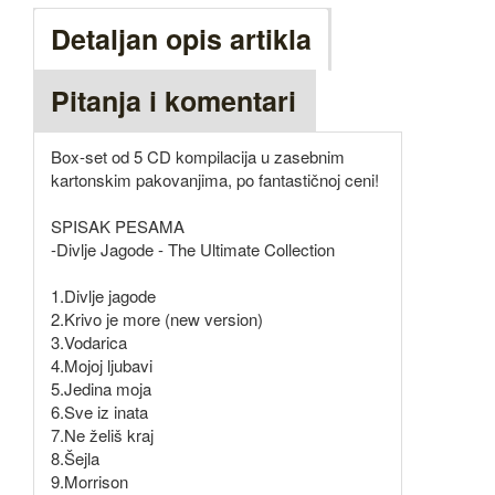
Detaljan opis artikla
Pitanja i komentari
Box-set od 5 CD kompilacija u zasebnim
kartonskim pakovanjima, po fantastičnoj ceni!
SPISAK PESAMA
-Divlje Jagode - The Ultimate Collection
1.Divlje jagode
2.Krivo je more (new version)
3.Vodarica
4.Mojoj ljubavi
5.Jedina moja
6.Sve iz inata
7.Ne želiš kraj
8.Šejla
9.Morrison