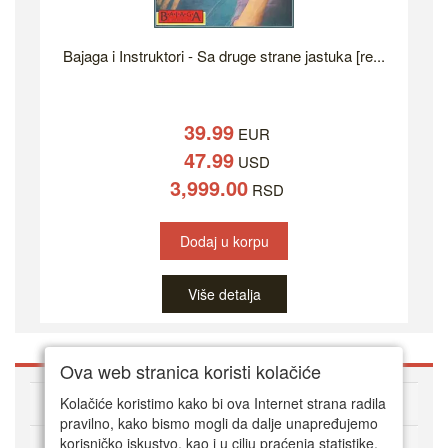
Bajaga i Instruktori - Sa druge strane jastuka [re...
39.99
EUR
47.99
USD
3,999.00
RSD
Dodaj u korpu
Više detalja
Ova web stranica koristi kolačiće
O DVD Zoni
Kolačiće koristimo kako bi ova Internet strana radila
pravilno, kako bismo mogli da dalje unapređujemo
korisničko iskustvo, kao i u cilju praćenja statistike.
Kako kupovati online