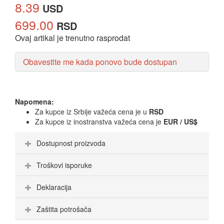
8.39
USD
699.00
RSD
Ovaj artikal je trenutno rasprodat
Obavestite me kada ponovo bude dostupan
Napomena:
Za kupce iz Srbije važeća cena je u
RSD
Za kupce iz inostranstva važeća cena je
EUR / US$
Dostupnost proizvoda
Troškovi isporuke
Deklaracija
Zaštita potrošača