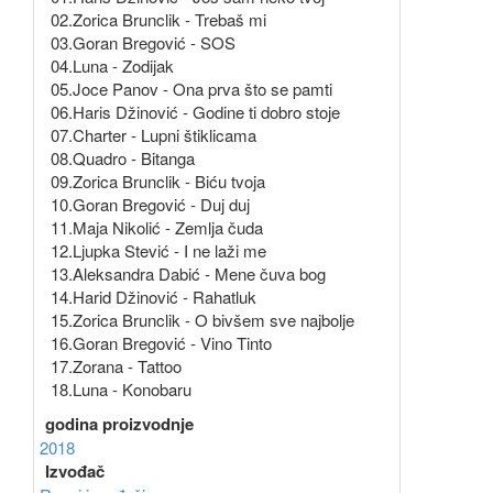
02.Zorica Brunclik - Trebaš mi
03.Goran Bregović - SOS
04.Luna - Zodijak
05.Joce Panov - Ona prva što se pamti
06.Haris Džinović - Godine ti dobro stoje
07.Charter - Lupni štiklicama
08.Quadro - Bitanga
09.Zorica Brunclik - Biću tvoja
10.Goran Bregović - Duj duj
11.Maja Nikolić - Zemlja čuda
12.Ljupka Stević - I ne laži me
13.Aleksandra Dabić - Mene čuva bog
14.Harid Džinović - Rahatluk
15.Zorica Brunclik - O bivšem sve najbolje
16.Goran Bregović - Vino Tinto
17.Zorana - Tattoo
18.Luna - Konobaru
godina proizvodnje
2018
Izvođač