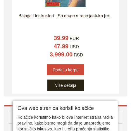
Bajaga i Instruktori - Sa druge strane jastuka [re...
39.99
EUR
47.99
USD
3,999.00
RSD
Dodaj u korpu
Više detalja
Ova web stranica koristi kolačiće
O DVD Zoni
Kolačiće koristimo kako bi ova Internet strana radila
pravilno, kako bismo mogli da dalje unapređujemo
korisničko iskustvo, kao i u cilju praćenja statistike.
Kako kupovati online