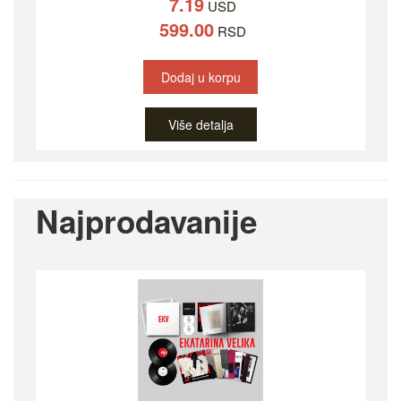
7.19
USD
599.00
RSD
Dodaj u korpu
Više detalja
Najprodavanije