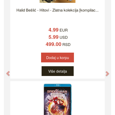
Halid Bešlić - Hitovi - Zlatna kolekcija [kompilac...
4.99
EUR
5.99
USD
499.00
RSD
Dodaj u korpu
Više detalja
Previous
Ne