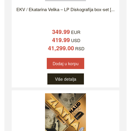
EKV / Ekatarina Velika – LP Diskografija box-set [...
349.99
EUR
419.99
USD
41,299.00
RSD
Dodaj u korpu
Više detalja