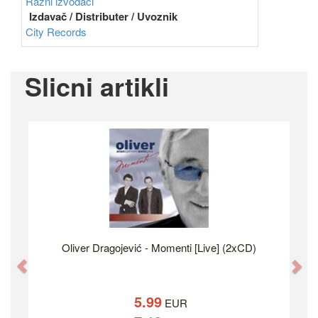
Razni izvođači
Izdavač / Distributer / Uvoznik
City Records
Slicni artikli
Oliver Dragojević - Momenti [Live] (2xCD)
Previous
Ne
5.99
EUR