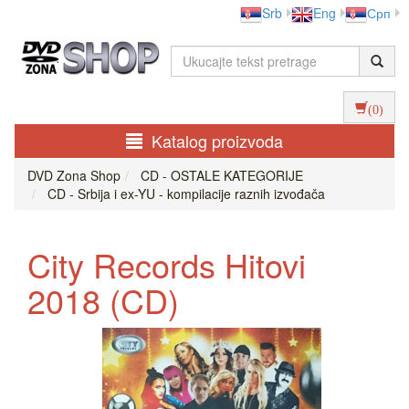
Srb
Eng
Срп
(0)
Katalog proizvoda
DVD Zona Shop
CD - OSTALE KATEGORIJE
CD - Srbija i ex-YU - kompilacije raznih izvođača
City Records Hitovi
2018 (CD)