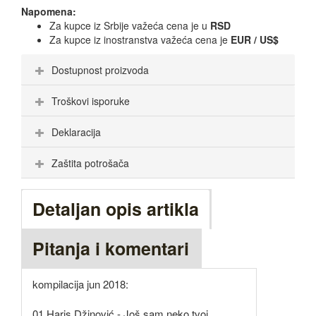
Napomena:
Za kupce iz Srbije važeća cena je u
RSD
Za kupce iz inostranstva važeća cena je
EUR / US$
Dostupnost proizvoda
Troškovi isporuke
Deklaracija
Zaštita potrošača
Detaljan opis artikla
Pitanja i komentari
kompilacija jun 2018:
01.Haris Džinović - Još sam neko tvoj