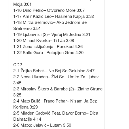
Moja 3:01
1-16 Dino Petrić– Otvoreno More 3:07
1-17 Amir Kazić Leo– Raširena Kapija 3:32
1-18 Mirza Selimović– Ako Jednom Se
Sretnemo 3:51
1-19 Ljubavnici (2)– Vjeruj Mi Jedina 3:21
1-20 Mihael Kvorka– Ti I Ja 3:08
1-21 Zona Isključenja– Ponekad 4:36
1-22 Salto Guru– Potopljen Grad 4:20
CD2
2-1 Željko Bebek– Ne Boj Se Golubice 3:47
2-2 Neda Ukraden– Živi Se I Umire Za Ljubav
3:45
2-3 Miroslav Škoro & Barabe (2)– Zlatne Strune
3:25
2-4 Mato Bulić I Frano Pehar– Nisam Ja Bez
Korijena 3:29
2-5 Mladen Grdović Feat. Davor Borno– Dica
Dalmacije 4:14
2-6 Matko Jelavić– Lutam 3:50