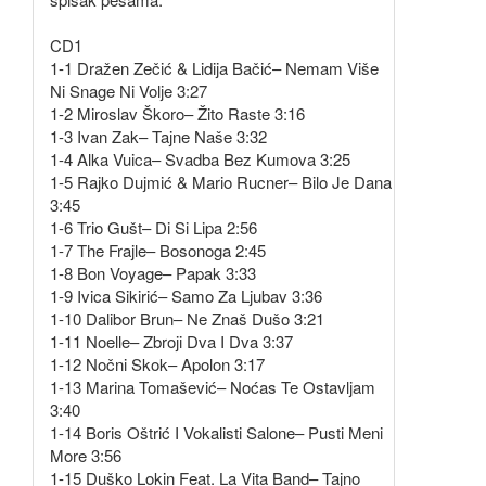
CD1
1-1 Dražen Zečić & Lidija Bačić– Nemam Više
Ni Snage Ni Volje 3:27
1-2 Miroslav Škoro– Žito Raste 3:16
1-3 Ivan Zak– Tajne Naše 3:32
1-4 Alka Vuica– Svadba Bez Kumova 3:25
1-5 Rajko Dujmić & Mario Rucner– Bilo Je Dana
3:45
1-6 Trio Gušt– Di Si Lipa 2:56
1-7 The Frajle– Bosonoga 2:45
1-8 Bon Voyage– Papak 3:33
1-9 Ivica Sikirić– Samo Za Ljubav 3:36
1-10 Dalibor Brun– Ne Znaš Dušo 3:21
1-11 Noelle– Zbroji Dva I Dva 3:37
1-12 Nočni Skok– Apolon 3:17
1-13 Marina Tomašević– Noćas Te Ostavljam
3:40
1-14 Boris Oštrić I Vokalisti Salone– Pusti Meni
More 3:56
1-15 Duško Lokin Feat. La Vita Band– Tajno