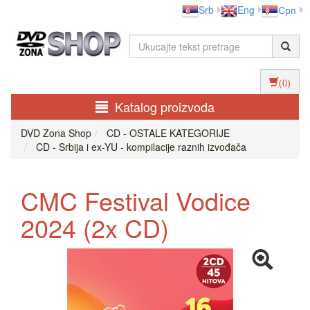
Srb
Eng
Срп
(0)
Katalog proizvoda
DVD Zona Shop
CD - OSTALE KATEGORIJE
CD - Srbija i ex-YU - kompilacije raznih izvođača
CMC Festival Vodice
2024 (2x CD)