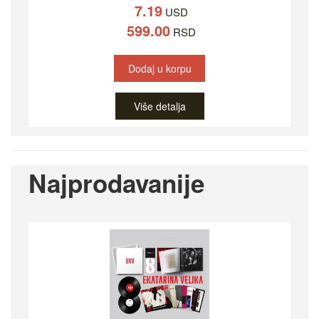
7.19
USD
599.00
RSD
Dodaj u korpu
Više detalja
Najprodavanije