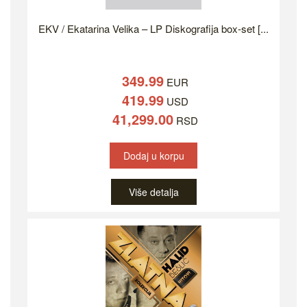
EKV / Ekatarina Velika – LP Diskografija box-set [...
349.99
EUR
419.99
USD
41,299.00
RSD
Dodaj u korpu
Više detalja