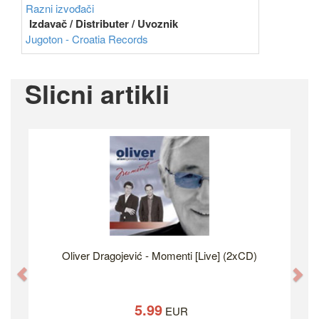
Razni izvođači
Izdavač / Distributer / Uvoznik
Jugoton - Croatia Records
Slicni artikli
Oliver Dragojević - Momenti [Live] (2xCD)
Previous
Ne
5.99
EUR