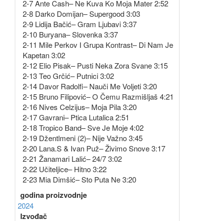
2-7 Ante Cash– Ne Kuva Ko Moja Mater 2:52
2-8 Darko Domijan– Supergood 3:03
2-9 Lidija Bačić– Gram Ljubavi 3:37
2-10 Buryana– Slovenka 3:37
2-11 Mile Perkov I Grupa Kontrast– Di Nam Je
Kapetan 3:02
2-12 Elio Pisak– Pusti Neka Zora Svane 3:15
2-13 Teo Grčić– Putnici 3:02
2-14 Davor Radolfi– Nauči Me Voljeti 3:20
2-15 Bruno Filipović– O Čemu Razmišljaš 4:21
2-16 Nives Celzijus– Moja Pila 3:20
2-17 Gavrani– Ptica Lutalica 2:51
2-18 Tropico Band– Sve Je Moje 4:02
2-19 Džentlmeni (2)– Nije Važno 3:45
2-20 Lana.S & Ivan Puž– Živimo Snove 3:17
2-21 Žanamari Lalić– 24/7 3:02
2-22 Učiteljice– Hitno 3:22
2-23 Mia Dimšić– Sto Puta Ne 3:20
godina proizvodnje
2024
Izvođač