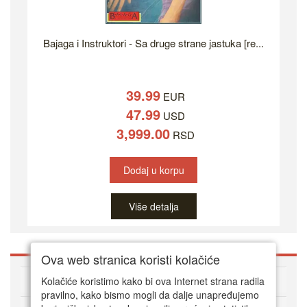
Bajaga i Instruktori - Sa druge strane jastuka [re...
39.99
EUR
47.99
USD
3,999.00
RSD
Dodaj u korpu
Više detalja
Ova web stranica koristi kolačiće
O DVD Zoni
Kolačiće koristimo kako bi ova Internet strana radila
pravilno, kako bismo mogli da dalje unapređujemo