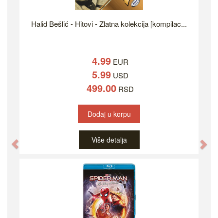
Halid Bešlić - Hitovi - Zlatna kolekcija [kompilac...
4.99
EUR
5.99
USD
499.00
RSD
Dodaj u korpu
Više detalja
Previous
Ne