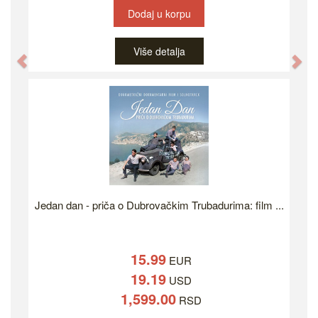
Dodaj u korpu
Više detalja
Previous
Ne
Jedan dan - priča o Dubrovačkim Trubadurima: film ...
15.99
EUR
19.19
USD
1,599.00
RSD