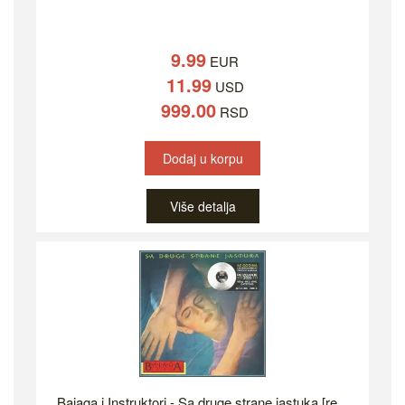
9.99
EUR
11.99
USD
999.00
RSD
Dodaj u korpu
Više detalja
Bajaga i Instruktori - Sa druge strane jastuka [re...