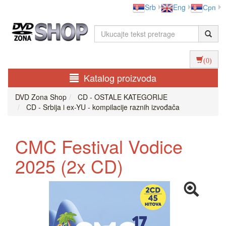
Srb
Eng
Срп
(0)
Katalog proizvoda
DVD Zona Shop
CD - OSTALE KATEGORIJE
CD - Srbija i ex-YU - kompilacije raznih izvođača
CMC Festival Vodice
2025 (2x CD)