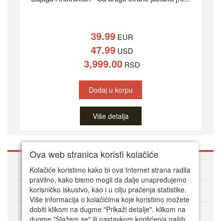
39.99
EUR
47.99
USD
3,999.00
RSD
Dodaj u korpu
Više detalja
Ova web stranica koristi kolačiće
O DVD Zoni
Kolačiće koristimo kako bi ova Internet strana radila
pravilno, kako bismo mogli da dalje unapređujemo
korisničko iskustvo, kao i u cilju praćenja statistike.
Kako kupovati online
Više informacija o kolačićima koje koristimo možete
dobiti klikom na dugme "Prikaži detalje". klikom na
Korisnički servis
dugme "Slažem se" ili nastavkom korišćenja naših