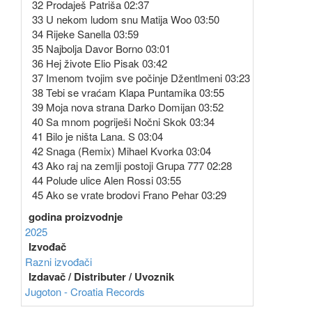
32 Prodaješ Patriša 02:37
33 U nekom ludom snu Matija Woo 03:50
34 Rijeke Sanella 03:59
35 Najbolja Davor Borno 03:01
36 Hej živote Elio Pisak 03:42
37 Imenom tvojim sve počinje Džentlmeni 03:23
38 Tebi se vraćam Klapa Puntamika 03:55
39 Moja nova strana Darko Domijan 03:52
40 Sa mnom pogriješi Nočni Skok 03:34
41 Bilo je ništa Lana. S 03:04
42 Snaga (Remix) Mihael Kvorka 03:04
43 Ako raj na zemlji postoji Grupa 777 02:28
44 Polude ulice Alen Rossi 03:55
45 Ako se vrate brodovi Frano Pehar 03:29
godina proizvodnje
2025
Izvođač
Razni izvođači
Izdavač / Distributer / Uvoznik
Jugoton - Croatia Records