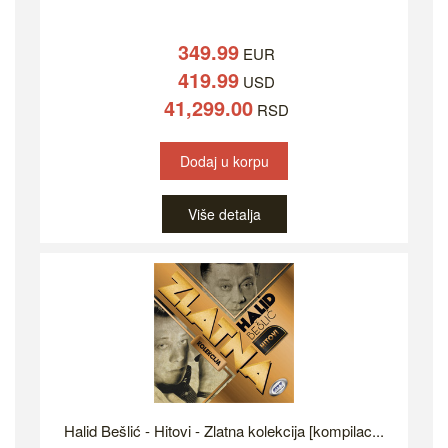
349.99
EUR
419.99
USD
41,299.00
RSD
Dodaj u korpu
Više detalja
Halid Bešlić - Hitovi - Zlatna kolekcija [kompilac...