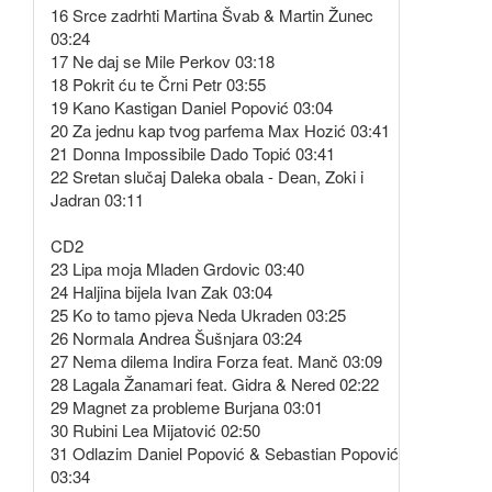
16 Srce zadrhti Martina Švab & Martin Žunec
03:24
17 Ne daj se Mile Perkov 03:18
18 Pokrit ću te Črni Petr 03:55
19 Kano Kastigan Daniel Popović 03:04
20 Za jednu kap tvog parfema Max Hozić 03:41
21 Donna Impossibile Dado Topić 03:41
22 Sretan slučaj Daleka obala - Dean, Zoki i
Jadran 03:11
CD2
23 Lipa moja Mladen Grdovic 03:40
24 Haljina bijela Ivan Zak 03:04
25 Ko to tamo pjeva Neda Ukraden 03:25
26 Normala Andrea Šušnjara 03:24
27 Nema dilema Indira Forza feat. Manč 03:09
28 Lagala Žanamari feat. Gidra & Nered 02:22
29 Magnet za probleme Burjana 03:01
30 Rubini Lea Mijatović 02:50
31 Odlazim Daniel Popović & Sebastian Popović
03:34