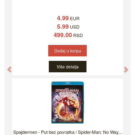
4.99
EUR
5.99
USD
499.00
RSD
Dodaj u korpu
Više detalja
Previous
Ne
Spajdermen - Put bez povratka / Spider-Man: No Way...