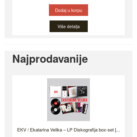
Dodaj u korpu
Više detalja
Najprodavanije
EKV / Ekatarina Velika – LP Diskografija box-set [...