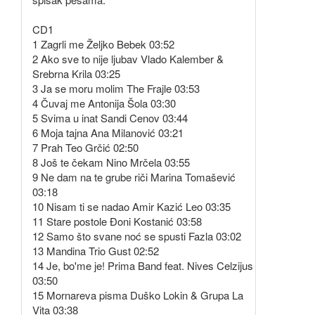
CD1
1 Zagrli me Željko Bebek 03:52
2 Ako sve to nije ljubav Vlado Kalember &
Srebrna Krila 03:25
3 Ja se moru molim The Frajle 03:53
4 Čuvaj me Antonija Šola 03:30
5 Svima u inat Sandi Cenov 03:44
6 Moja tajna Ana Milanović 03:21
7 Prah Teo Grčić 02:50
8 Još te čekam Nino Mrčela 03:55
9 Ne dam na te grube riči Marina Tomašević
03:18
10 Nisam ti se nadao Amir Kazić Leo 03:35
11 Stare postole Đoni Kostanić 03:58
12 Samo što svane noć se spusti Fazla 03:02
13 Mandina Trio Gust 02:52
14 Je, bo'me je! Prima Band feat. Nives Celzijus
03:50
15 Mornareva pisma Duško Lokin & Grupa La
Vita 03:38