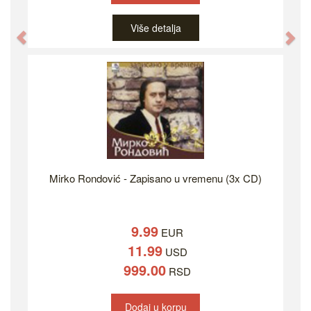
Više detalja
Previous
Ne
Mirko Rondović - Zapisano u vremenu (3x CD)
9.99
EUR
11.99
USD
999.00
RSD
Dodaj u korpu