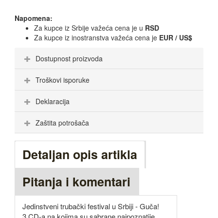
Napomena:
Za kupce iz Srbije važeća cena je u
RSD
Za kupce iz inostranstva važeća cena je
EUR / US$
Dostupnost proizvoda
Troškovi isporuke
Deklaracija
Zaštita potrošača
Detaljan opis artikla
Pitanja i komentari
Jedinstveni trubački festival u Srbiji - Guča!
3 CD-a na kojima su sabrane najpoznatije