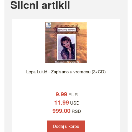
Slicni artikli
Lepa Lukić - Zapisano u vremenu (3xCD)
9.99
EUR
11.99
USD
999.00
RSD
Dodaj u korpu