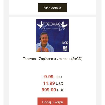
Više detalja
Tozovac - Zapisano u vremenu (3xCD)
9.99
EUR
11.99
USD
999.00
RSD
Dodaj u korpu