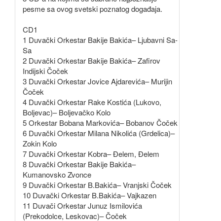
pesme sa ovog svetski poznatog događaja.
CD1
1 Duvački Orkestar Bakije Bakića– Ljubavni Sa-
Sa
2 Duvački Orkestar Bakije Bakića– Zafirov
Indijski Čoček
3 Duvački Orkestar Jovice Ajdarevića– Murijin
Čoček
4 Duvački Orkestar Rake Kostića (Lukovo,
Boljevac)– Boljevačko Kolo
5 Orkestar Bobana Markovića– Bobanov Čoček
6 Duvački Orkestar Milana Nikolića (Grdelica)–
Zokin Kolo
7 Duvački Orkestar Kobra– Đelem, Đelem
8 Duvački Orkestar Bakije Bakića–
Kumanovsko Zvonce
9 Duvački Orkestar B.Bakića– Vranjski Čoček
10 Duvački Orkestar B.Bakića– Vajkazen
11 Duvači Orkestar Junuz Ismilovića
(Prekodolce, Leskovac)– Čoček