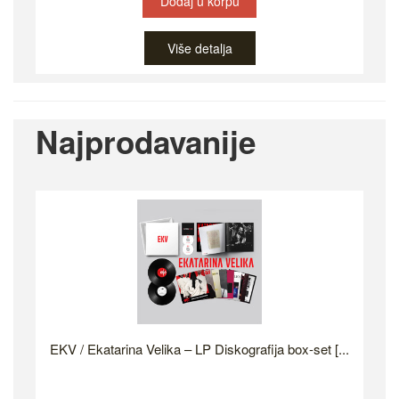
Dodaj u korpu
Više detalja
Najprodavanije
EKV / Ekatarina Velika – LP Diskografija box-set [...