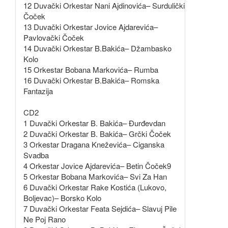
12 Duvački Orkestar Nani Ajdinovića– Surdulički
Čoček
13 Duvački Orkestar Jovice Ajdarevića–
Pavlovački Čoček
14 Duvački Orkestar B.Bakića– Džambasko
Kolo
15 Orkestar Bobana Markovića– Rumba
16 Duvački Orkestar B.Bakića– Romska
Fantazija
CD2
1 Duvački Orkestar B. Bakića– Đurđevdan
2 Duvački Orkestar B. Bakića– Grčki Čoček
3 Orkestar Dragana Kneževića– Ciganska
Svadba
4 Orkestar Jovice Ajdarevića– Betin Čoček9
5 Orkestar Bobana Markovića– Svi Za Han
6 Duvački Orkestar Rake Kostića (Lukovo,
Boljevac)– Borsko Kolo
7 Duvački Orkestar Feata Sejdića– Slavuj Pile
Ne Poj Rano