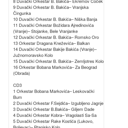
8 Duvački Orkestar B. Bakića– Ekremov Čoček
9 Duvački Orkestar B. Bakića– Vranjska
Čingunka
10 Duvački Orkestar B. Bakića– Niška Banja
11 Duvački Orkestar Božidara Ajredinovića
(Vranje)– Stojanke, Bele Vranjanke
12 Duvački Orkestar B. Bakića– Romsko Oro
13 Orkestar Dragana Kneževića– Balkan
14 Duvački Orkestar Bakije Bakića (Vranje)–
Južnomoravsko Kolo
15 Duvački Orkestar B. Bakića– Zemljotres Kolo
16 Orkestar Bobana Markovića– Za Beograd
(Obrada)
CD3
1 Orkestar Bobana Markovića– Leskovački
Bum
2 Duvački Orkestar F.Sejdića– Izgubljeno Jagnje
3 Duvački Orkestar B.Bakića– Giljem Dade
4 Duvački Orkestar Kobra– Vragolasti Sa-Sa
5 Duvački Orkestar Rake Kostića (Lukovo,
Boljevac)– Rtanjsko Kolo