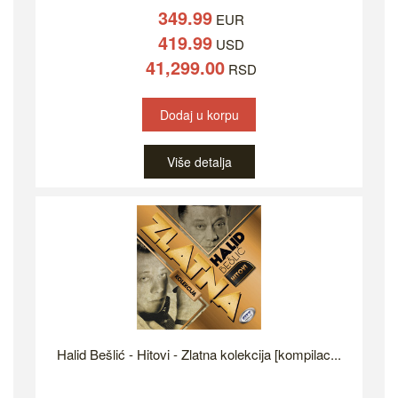
349.99
EUR
419.99
USD
41,299.00
RSD
Dodaj u korpu
Više detalja
Halid Bešlić - Hitovi - Zlatna kolekcija [kompilac...