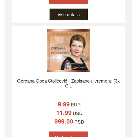
Više detalja
Gordana Goca Stojićević - Zapisano u vremenu (3x
C...
9.99
EUR
11.99
USD
999.00
RSD