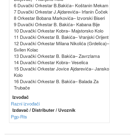
6 Duvački Orkestar B.Bakića– Koštanin Mekam
7 Duvački Orkestar J.Ajdarevića– Irfanin Čoček
8 Orkestar Bobana Markovića– Izvorski Biseri
9 Duvački Orkestar B. Bakića– Kabana Bije
10 Duvački Orkestar Kobra– Majstorsko Kolo
11 Duvački Orkestar B. Bakića– Vranjski Orijent
12 Duvački Orkestar Milana Nikolića (Grdelica)–
Svilen Kolac
13 Duvački Orkestar B. Bakića– Zavrzlama
14 Duvački Orkestar Kobra– Veselica
15 Duvački Orkestar Jovice Ajdarevića– Jansko
Kolo
16 Duvački Orkestar B. Bakića– Balada Za
Trubače
Izvođač
Razni izvođači
Izdavač / Distributer / Uvoznik
Pgp-Rts