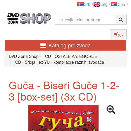
Srb
Eng
Срп
(0)
Katalog proizvoda
DVD Zona Shop
CD - OSTALE KATEGORIJE
CD - Srbija i ex-YU - kompilacije raznih izvođača
Guča - Biseri Guče 1-2-
3 [box-set] (3x CD)