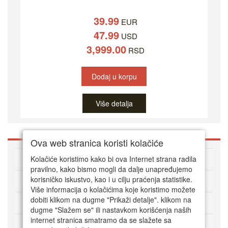
39.99
EUR
47.99
USD
3,999.00
RSD
Dodaj u korpu
Više detalja
Ova web stranica koristi kolačiće
O DVD Zoni
Kolačiće koristimo kako bi ova Internet strana radila
pravilno, kako bismo mogli da dalje unapređujemo
korisničko iskustvo, kao i u cilju praćenja statistike.
Kako kupovati online
Više informacija o kolačićima koje koristimo možete
dobiti klikom na dugme "Prikaži detalje". klikom na
Korisnički servis
dugme "Slažem se" ili nastavkom korišćenja naših
internet stranica smatramo da se slažete sa
Način plaćanja