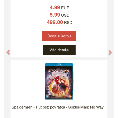
4.99
EUR
5.99
USD
499.00
RSD
Dodaj u korpu
Više detalja
Previous
Ne
Spajdermen - Put bez povratka / Spider-Man: No Way...