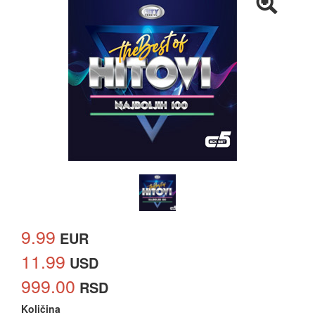
9.99
EUR
11.99
USD
999.00
RSD
Količina