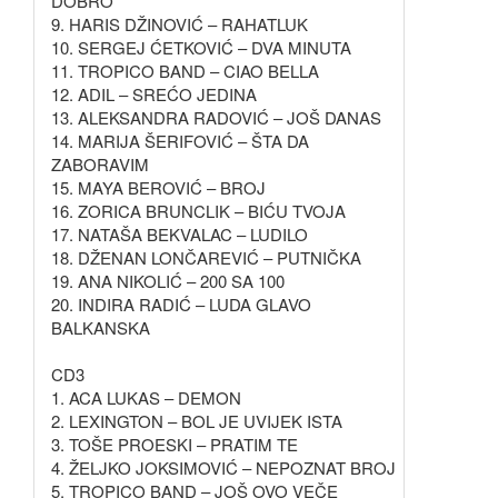
DOBRO
9. HARIS DŽINOVIĆ – RAHATLUK
10. SERGEJ ĆETKOVIĆ – DVA MINUTA
11. TROPICO BAND – CIAO BELLA
12. ADIL – SREĆO JEDINA
13. ALEKSANDRA RADOVIĆ – JOŠ DANAS
14. MARIJA ŠERIFOVIĆ – ŠTA DA
ZABORAVIM
15. MAYA BEROVIĆ – BROJ
16. ZORICA BRUNCLIK – BIĆU TVOJA
17. NATAŠA BEKVALAC – LUDILO
18. DŽENAN LONČAREVIĆ – PUTNIČKA
19. ANA NIKOLIĆ – 200 SA 100
20. INDIRA RADIĆ – LUDA GLAVO
BALKANSKA
CD3
1. ACA LUKAS – DEMON
2. LEXINGTON – BOL JE UVIJEK ISTA
3. TOŠE PROESKI – PRATIM TE
4. ŽELJKO JOKSIMOVIĆ – NEPOZNAT BROJ
5. TROPICO BAND – JOŠ OVO VEČE