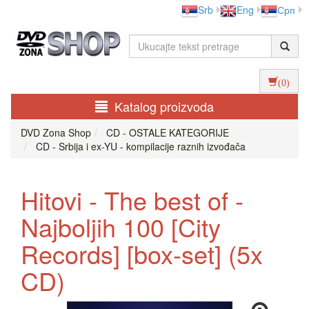
Srb
Eng
Срп
(0)
Katalog proizvoda
DVD Zona Shop
CD - OSTALE KATEGORIJE
CD - Srbija i ex-YU - kompilacije raznih izvođača
Hitovi - The best of -
Najboljih 100 [City
Records] [box-set] (5x
CD)