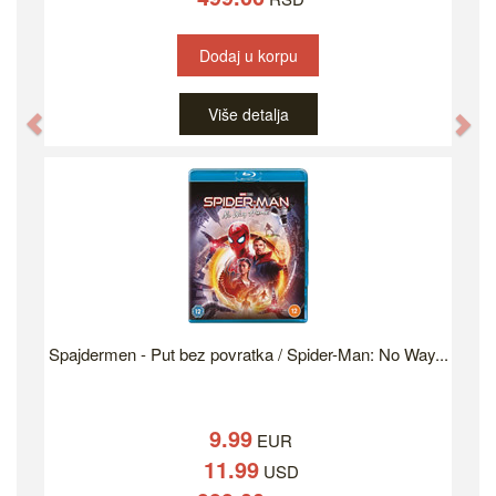
Dodaj u korpu
Više detalja
Previous
Ne
Spajdermen - Put bez povratka / Spider-Man: No Way...
9.99
EUR
11.99
USD