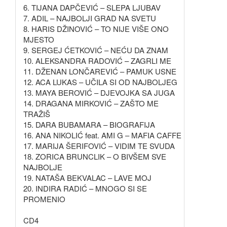
6. TIJANA DAPČEVIĆ – SLEPA LJUBAV
7. ADIL – NAJBOLJI GRAD NA SVETU
8. HARIS DŽINOVIĆ – TO NIJE VIŠE ONO
MJESTO
9. SERGEJ ĆETKOVIĆ – NEĆU DA ZNAM
10. ALEKSANDRA RADOVIĆ – ZAGRLI ME
11. DŽENAN LONČAREVIĆ – PAMUK USNE
12. ACA LUKAS – UČILA SI OD NAJBOLJEG
13. MAYA BEROVIĆ – DJEVOJKA SA JUGA
14. DRAGANA MIRKOVIĆ – ZAŠTO ME
TRAŽIŠ
15. DARA BUBAMARA – BIOGRAFIJA
16. ANA NIKOLIĆ feat. AMI G – MAFIA CAFFE
17. MARIJA ŠERIFOVIĆ – VIDIM TE SVUDA
18. ZORICA BRUNCLIK – O BIVŠEM SVE
NAJBOLJE
19. NATAŠA BEKVALAC – LAVE MOJ
20. INDIRA RADIĆ – MNOGO SI SE
PROMENIO
CD4