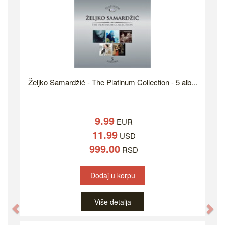
Željko Samardžić - The Platinum Collection - 5 alb...
9.99
EUR
11.99
USD
999.00
RSD
Dodaj u korpu
Više detalja
Previous
Ne