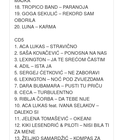
MAJKA
18. TROPICO BAND – PARANOJA
19. GOGA SEKULIĆ – REKORD SAM
OBORILA
20. LUNA – KARMA
CD5
1. ACA LUKAS – STRAVIČNO
2. SAŠA KOVAČEVIĆ – PONOSNA NA NAS
3. LEXINGTON – JA TE SREĆOM ČASTIM
4. ADIL – ISTA JA
5. SERGEJ ĆETKOVIĆ – NE ZABORAVI
6. LEXINGTON – NOĆ POD ZVIJEZDAMA
7. DARA BUBAMARA – PUSTI TU PRIČU
8. CECA – TURBULENTNO
9. RIBLJA ČORBA – DA TEBE NIJE
10. ACA LUKAS feat. IVANA SELAKOV –
DALEKO SI
11. JELENA TOMAŠEVIĆ – OKEANI
12. KIKI LESENDRIĆ & PILOTI – NISI BILA TI
ZA MENE
13. ŽELJKO SAMARDŽIĆ – KOMPAS ZA