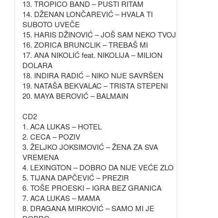
13. TROPICO BAND – PUSTI RITAM
14. DŽENAN LONČAREVIĆ – HVALA TI
SUBOTO UVEČE
15. HARIS DŽINOVIĆ – JOŠ SAM NEKO TVOJ
16. ZORICA BRUNCLIK – TREBAŠ MI
17. ANA NIKOLIĆ feat. NIKOLIJA – MILION
DOLARA
18. INDIRA RADIĆ – NIKO NIJE SAVRŠEN
19. NATAŠA BEKVALAC – TRISTA STEPENI
20. MAYA BEROVIĆ – BALMAIN
CD2
1. ACA LUKAS – HOTEL
2. CECA – POZIV
3. ŽELJKO JOKSIMOVIĆ – ŽENA ZA SVA
VREMENA
4. LEXINGTON – DOBRO DA NIJE VEĆE ZLO
5. TIJANA DAPČEVIĆ – PREZIR
6. TOŠE PROESKI – IGRA BEZ GRANICA
7. ACA LUKAS – MAMA
8. DRAGANA MIRKOVIĆ – SAMO MI JE