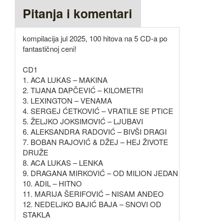
Pitanja i komentari
kompilacija jul 2025, 100 hitova na 5 CD-a po
fantastičnoj ceni!
CD1
1. ACA LUKAS – MAKINA
2. TIJANA DAPČEVIĆ – KILOMETRI
3. LEXINGTON – VENAMA
4. SERGEJ ĆETKOVIĆ – VRATILE SE PTICE
5. ŽELJKO JOKSIMOVIĆ – LJUBAVI
6. ALEKSANDRA RADOVIĆ – BIVŠI DRAGI
7. BOBAN RAJOVIĆ & DŽEJ – HEJ ŽIVOTE
DRUŽE
8. ACA LUKAS – LENKA
9. DRAGANA MIRKOVIĆ – OD MILION JEDAN
10. ADIL – HITNO
11. MARIJA ŠERIFOVIĆ – NISAM ANĐEO
12. NEDELJKO BAJIĆ BAJA – SNOVI OD
STAKLA