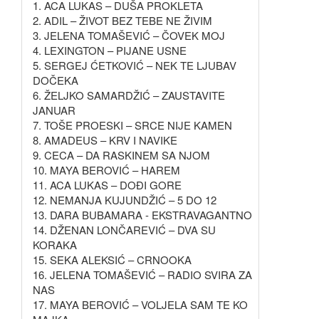
1. ACA LUKAS – DUŠA PROKLETA
2. ADIL – ŽIVOT BEZ TEBE NE ŽIVIM
3. JELENA TOMAŠEVIĆ – ČOVEK MOJ
4. LEXINGTON – PIJANE USNE
5. SERGEJ ĆETKOVIĆ – NEK TE LJUBAV
DOČEKA
6. ŽELJKO SAMARDŽIĆ – ZAUSTAVITE
JANUAR
7. TOŠE PROESKI – SRCE NIJE KAMEN
8. AMADEUS – KRV I NAVIKE
9. CECA – DA RASKINEM SA NJOM
10. MAYA BEROVIĆ – HAREM
11. ACA LUKAS – DOĐI GORE
12. NEMANJA KUJUNDŽIĆ – 5 DO 12
13. DARA BUBAMARA - EKSTRAVAGANTNO
14. DŽENAN LONČAREVIĆ – DVA SU
KORAKA
15. SEKA ALEKSIĆ – CRNOOKA
16. JELENA TOMAŠEVIĆ – RADIO SVIRA ZA
NAS
17. MAYA BEROVIĆ – VOLJELA SAM TE KO