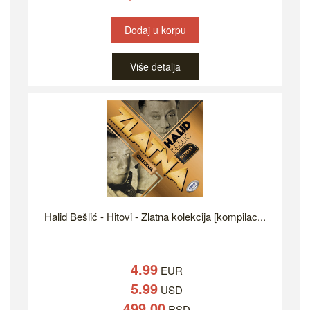
Dodaj u korpu
Više detalja
Halid Bešlić - Hitovi - Zlatna kolekcija [kompilac...
4.99
EUR
5.99
USD
499.00
RSD