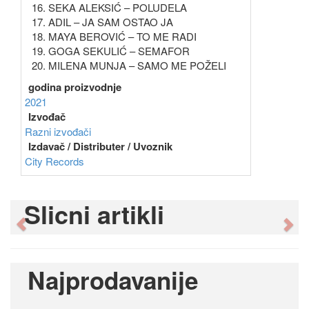
16. SEKA ALEKSIĆ – POLUDELA
17. ADIL – JA SAM OSTAO JA
18. MAYA BEROVIĆ – TO ME RADI
19. GOGA SEKULIĆ – SEMAFOR
20. MILENA MUNJA – SAMO ME POŽELI
godina proizvodnje
2021
Izvođač
Razni izvođači
Izdavač / Distributer / Uvoznik
City Records
Slicni artikli
Previous
Ne
Najprodavanije