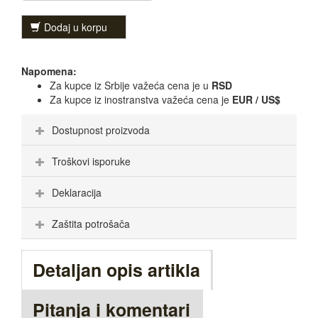
Dodaj u korpu
Napomena:
Za kupce iz Srbije važeća cena je u
RSD
Za kupce iz inostranstva važeća cena je
EUR / US$
Dostupnost proizvoda
Troškovi isporuke
Deklaracija
Zaštita potrošača
Detaljan opis artikla
Pitanja i komentari