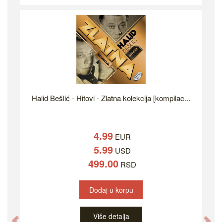
Halid Bešlić - Hitovi - Zlatna kolekcija [kompilac...
4.99
EUR
5.99
USD
499.00
RSD
Dodaj u korpu
Više detalja
Previous
Ne