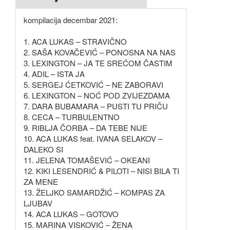
kompilacija decembar 2021:
1. ACA LUKAS – STRAVIČNO
2. SAŠA KOVAČEVIĆ – PONOSNA NA NAS
3. LEXINGTON – JA TE SREĆOM ČASTIM
4. ADIL – ISTA JA
5. SERGEJ ĆETKOVIĆ – NE ZABORAVI
6. LEXINGTON – NOĆ POD ZVIJEZDAMA
7. DARA BUBAMARA – PUSTI TU PRIČU
8. CECA – TURBULENTNO
9. RIBLJA ČORBA – DA TEBE NIJE
10. ACA LUKAS feat. IVANA SELAKOV –
DALEKO SI
11. JELENA TOMAŠEVIĆ – OKEANI
12. KIKI LESENDRIĆ & PILOTI – NISI BILA TI
ZA MENE
13. ŽELJKO SAMARDŽIĆ – KOMPAS ZA
LJUBAV
14. ACA LUKAS – GOTOVO
15. MARINA VISKOVIĆ – ŽENA