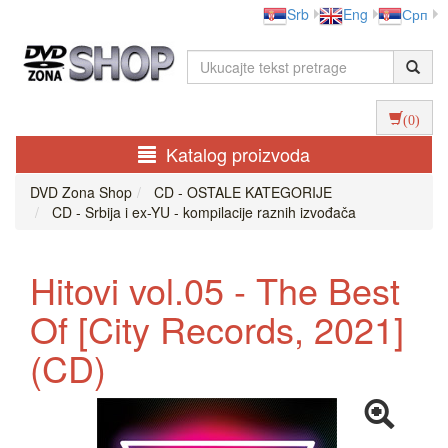
Srb
Eng
Срп
(0)
Katalog proizvoda
DVD Zona Shop
CD - OSTALE KATEGORIJE
CD - Srbija i ex-YU - kompilacije raznih izvođača
Hitovi vol.05 - The Best
Of [City Records, 2021]
(CD)