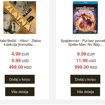
alid Bešlić - Hitovi - Zlatna
Spajdermen - Put bez povrat
kolekcija [kompilac...
Spider-Man: No Way...
4.99
9.99
EUR
EUR
5.99
11.99
USD
USD
499.00
999.00
RSD
RSD
Dodaj u korpu
Dodaj u korpu
Više detalja
Više detalja