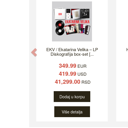
EKV / Ekatarina Velika – LP
H
Previous
Diskografija box-set [...
349.99
EUR
419.99
USD
41,299.00
RSD
Dodaj u korpu
Više detalja