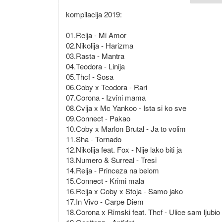
kompilacija 2019:
01.Relja - Mi Amor
02.Nikolija - Harizma
03.Rasta - Mantra
04.Teodora - Linija
05.Thcf - Sosa
06.Coby x Teodora - Rari
07.Corona - Izvini mama
08.Cvija x Mc Yankoo - Ista si ko sve
09.Connect - Pakao
10.Coby x Marlon Brutal - Ja to volim
11.Sha - Tornado
12.Nikolija feat. Fox - Nije lako biti ja
13.Numero & Surreal - Tresi
14.Relja - Princeza na belom
15.Connect - Krimi mala
16.Relja x Coby x Stoja - Samo jako
17.In Vivo - Carpe Diem
18.Corona x Rimski feat. Thcf - Ulice sam ljubio