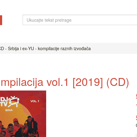
D - Srbija i ex-YU - kompilacije raznih izvođača
mpilacija vol.1 [2019] (CD)