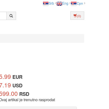
Srb
Eng
Срп
(0)
5.99
EUR
7.19
USD
599.00
RSD
Ovaj artikal je trenutno rasprodat