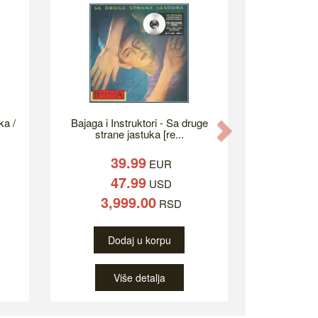
ka /
Bajaga i Instruktori - Sa druge
Next
strane jastuka [re...
39.99
EUR
47.99
USD
3,999.00
RSD
Dodaj u korpu
Više detalja