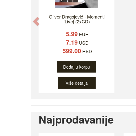
Oliver Dragojević - Momenti
Previous
[Live] (2xCD)
5.99
EUR
7.19
USD
599.00
RSD
Dodaj u korpu
Više detalja
Najprodavanije