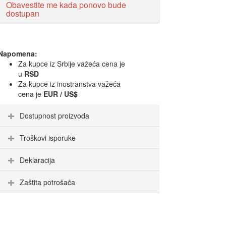
Obavestite me kada ponovo bude
dostupan
Napomena:
Za kupce iz Srbije važeća cena je
u
RSD
Za kupce iz inostranstva važeća
cena je
EUR / US$
Dostupnost proizvoda
Troškovi isporuke
Deklaracija
Zaštita potrošača