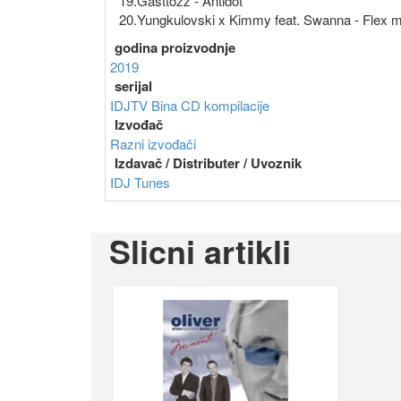
19.Gasttozz - Antidot
20.Yungkulovski x Kimmy feat. Swanna - Flex
godina proizvodnje
2019
serijal
IDJTV Bina CD kompilacije
Izvođač
Razni izvođači
Izdavač / Distributer / Uvoznik
IDJ Tunes
Slicni artikli