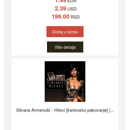
EUR
2.39
USD
199.00
RSD
Dodaj u korpu
Više detalja
Silvana Armenulić - Hitovi [kartonsko pakovanje] (...