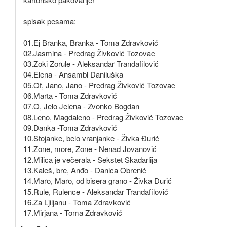
spisak pesama:
01.Ej Branka, Branka - Toma Zdravković
02.Jasmina - Predrag Živković Tozovac
03.Zoki Zorule - Aleksandar Trandafilović
04.Elena - Ansambl Daniluška
05.Of, Jano, Jano - Predrag Živković Tozovac
06.Marta - Toma Zdravković
07.O, Jelo Jelena - Zvonko Bogdan
08.Leno, Magdaleno - Predrag Živković Tozovac
09.Danka -Toma Zdravković
10.Stojanke, belo vranjanke - Živka Đurić
11.Zone, more, Zone - Nenad Jovanović
12.Milica je večerala - Sekstet Skadarlija
13.Kaleš, bre, Anđo - Danica Obrenić
14.Maro, Maro, od bisera grano - Živka Đurić
15.Rule, Rulence - Aleksandar Trandafilović
16.Za Ljiljanu - Toma Zdravković
17.Mirjana - Toma Zdravković