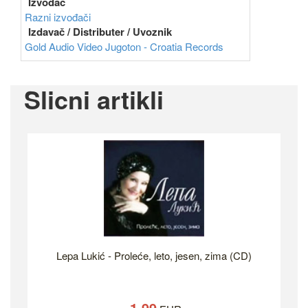
Izvođač
Razni izvođači
Izdavač / Distributer / Uvoznik
Gold Audio Video
Jugoton - Croatia Records
Slicni artikli
Lepa Lukić - Proleće, leto, jesen, zima (CD)
1.99