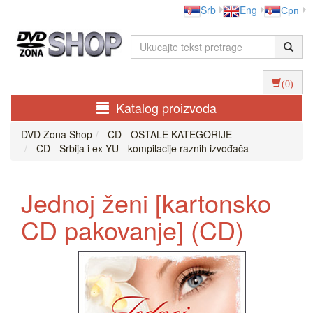
Srb
Eng
Срп
(0)
Katalog proizvoda
DVD Zona Shop
CD - OSTALE KATEGORIJE
CD - Srbija i ex-YU - kompilacije raznih izvođača
Jednoj ženi [kartonsko
CD pakovanje] (CD)