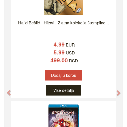
Halid Bešlić - Hitovi - Zlatna kolekcija [kompilac...
4.99
EUR
5.99
USD
499.00
RSD
Dodaj u korpu
Više detalja
Previous
Ne