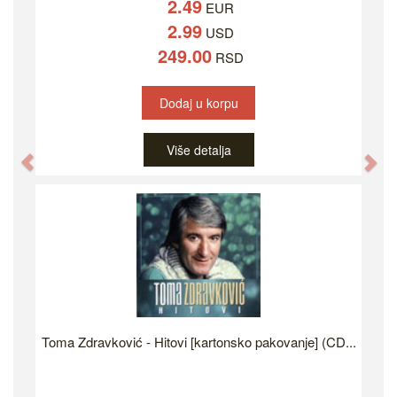
2.49
EUR
2.99
USD
249.00
RSD
Dodaj u korpu
Više detalja
Previous
Ne
Toma Zdravković - Hitovi [kartonsko pakovanje] (CD...