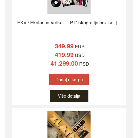
EKV / Ekatarina Velika – LP Diskografija box-set [...
349.99
EUR
419.99
USD
41,299.00
RSD
Dodaj u korpu
Više detalja