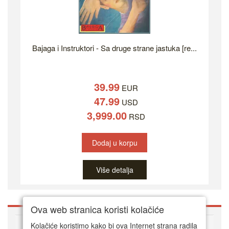
Bajaga i Instruktori - Sa druge strane jastuka [re...
39.99
EUR
47.99
USD
3,999.00
RSD
Dodaj u korpu
Više detalja
Ova web stranica koristi kolačiće
O DVD Zoni
Kolačiće koristimo kako bi ova Internet strana radila