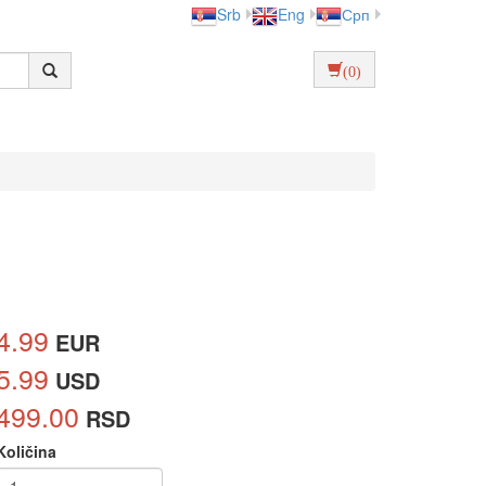
Srb
Eng
Срп
(0)
4.99
EUR
5.99
USD
499.00
RSD
Količina