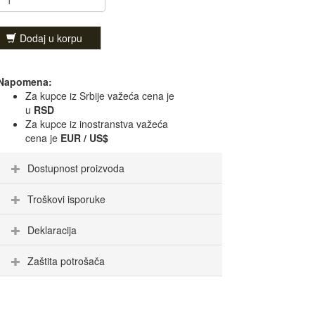
Dodaj u korpu
Napomena:
Za kupce iz Srbije važeća cena je
u
RSD
Za kupce iz inostranstva važeća
cena je
EUR / US$
Dostupnost proizvoda
Troškovi isporuke
Deklaracija
Zaštita potrošača