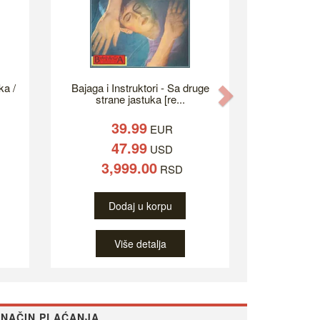
ka /
Bajaga i Instruktori - Sa druge
Next
strane jastuka [re...
39.99
EUR
47.99
USD
3,999.00
RSD
Dodaj u korpu
Više detalja
NAČIN PLAĆANJA