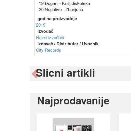
19.Đogani - Kralj diskoteka
20.Negative - Zbunjena
godina proizvodnje
2019
Izvođač
Razni izvođači
Izdavač / Distributer / Uvoznik
City Records
Slicni artikli
Previous
Najprodavanije