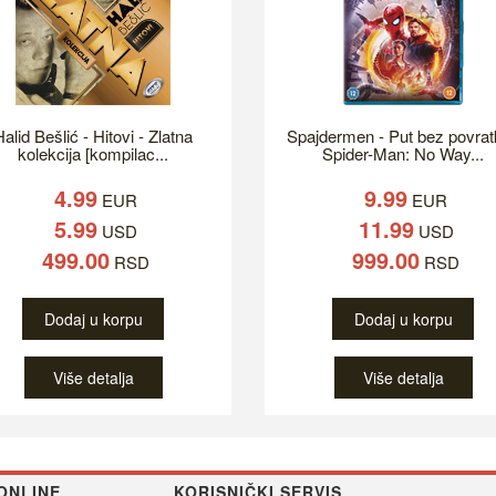
alid Bešlić - Hitovi - Zlatna
Spajdermen - Put bez povrat
kolekcija [kompilac...
Spider-Man: No Way...
4.99
9.99
EUR
EUR
5.99
11.99
USD
USD
499.00
999.00
RSD
RSD
Dodaj u korpu
Dodaj u korpu
Više detalja
Više detalja
ONLINE
KORISNIČKI SERVIS