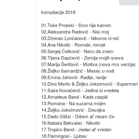
kompilacija 2019:
01.Toše Proeski - Srce nije kamen
02.Aleksandra Radović - Nisi moj
03.Dženan Lončarević - Nikome ni reč
04.Ana Nikolić - Romale, romali
05.Sergej Ćetković - Neću da znam
06.Tijana Dapčević - Zemlja mojih snova
07.Marija Šerifović - Molitva (nova rmx verzija)
08.Željko Samardžić - Mesec u vodi
09.Emina Jahović- Radije, ranije
10.Dino Merlin & Željko Joksimović - Supermen
11.Saša Kovačević - Jedina si vredela
12.Amadeus Band - Kada zaspiš
13.Romana - Na suzama mojim
14.Željko Joksimović - Devojka
15.Dado Glišić - Dišem al' nisam živ
16.Nataša Bekvalac - Nikotin
17.Tropico Band - Jedan al' vredan
18.Flamingosi - Ljubav