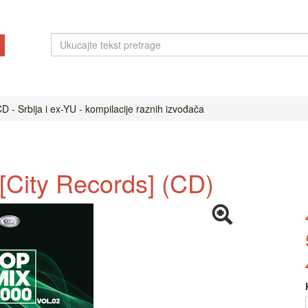
D - Srbija i ex-YU - kompilacije raznih izvođača
[City Records] (CD)