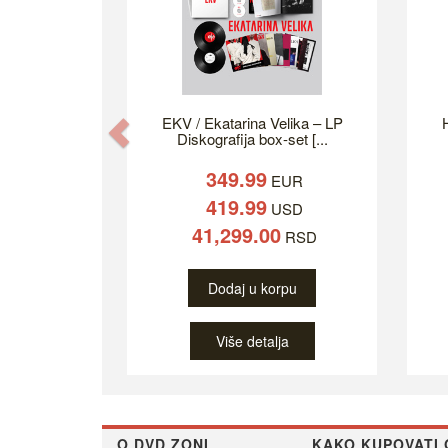
EKV / Ekatarina Velika – LP
H
Previous
Diskografija box-set [...
349.99
EUR
419.99
USD
41,299.00
RSD
Dodaj u korpu
Više detalja
O DVD ZONI
KAKO KUPOVATI 