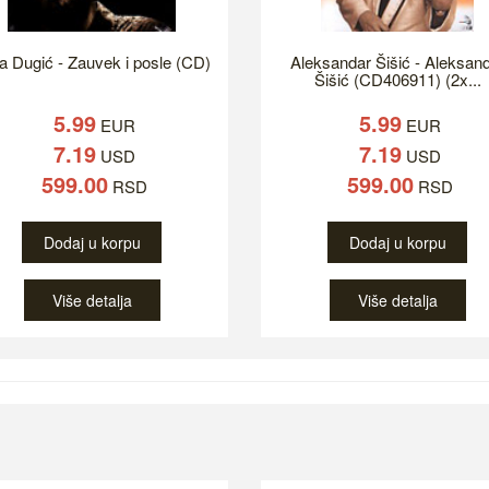
a Dugić - Zauvek i posle (CD)
Aleksandar Šišić - Aleksan
Šišić (CD406911) (2x...
5.99
5.99
EUR
EUR
7.19
7.19
USD
USD
599.00
599.00
RSD
RSD
Dodaj u korpu
Dodaj u korpu
Više detalja
Više detalja