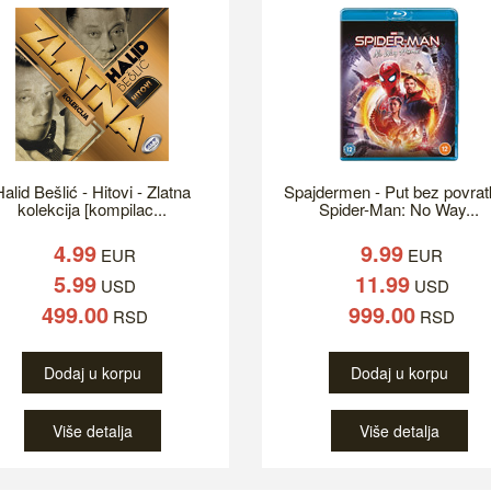
alid Bešlić - Hitovi - Zlatna
Spajdermen - Put bez povrat
kolekcija [kompilac...
Spider-Man: No Way...
4.99
9.99
EUR
EUR
5.99
11.99
USD
USD
499.00
999.00
RSD
RSD
Dodaj u korpu
Dodaj u korpu
Više detalja
Više detalja