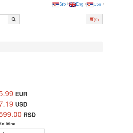
Srb
Eng
Срп
(0)
5.99
EUR
7.19
USD
599.00
RSD
Količina