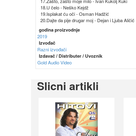
17.Zašto, zašto moje milo - Ivan Kukolj Kuki
18.U čelo - Neško Kejdž
19.Isplakat ću oči - Osman Hadžić
20.Dajte da pije drugar moj - Dejan i Ljuba Aličić
godina proizvodnje
2019
Izvođač
Razni izvođači
Izdavač / Distributer / Uvoznik
Gold Audio Video
Slicni artikli