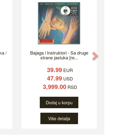
ka /
Bajaga i Instruktori - Sa druge
Next
strane jastuka [re...
39.99
EUR
47.99
USD
3,999.00
RSD
Dodaj u korpu
Više detalja