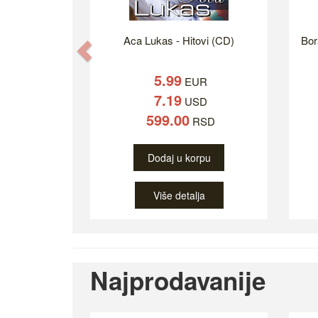
Aca Lukas - Hitovi (CD)
Bor
Previous
5.99
EUR
7.19
USD
599.00
RSD
Dodaj u korpu
Više detalja
Najprodavanije