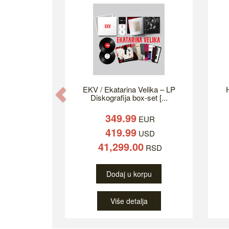
EKV / Ekatarina Velika – LP
H
Previous
Diskografija box-set [...
349.99
EUR
419.99
USD
41,299.00
RSD
Dodaj u korpu
Više detalja