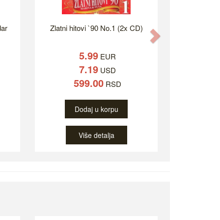
dar
Zlatni hitovi `90 No.1 (2x CD)
Next
5.99
EUR
7.19
USD
599.00
RSD
Dodaj u korpu
Više detalja