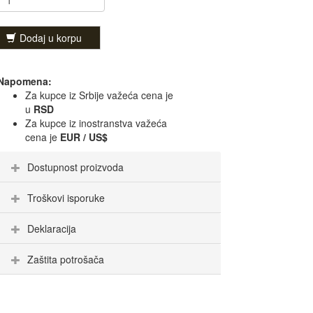
Dodaj u korpu
Napomena:
Za kupce iz Srbije važeća cena je
u
RSD
Za kupce iz inostranstva važeća
cena je
EUR / US$
Dostupnost proizvoda
Troškovi isporuke
Deklaracija
Zaštita potrošača