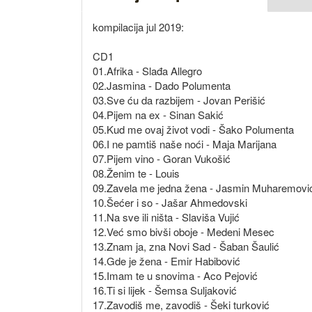
kompilacija jul 2019:
CD1
01.Afrika - Slađa Allegro
02.Jasmina - Dado Polumenta
03.Sve ću da razbijem - Jovan Perišić
04.Pijem na ex - Sinan Sakić
05.Kud me ovaj život vodi - Šako Polumenta
06.I ne pamtiš naše noći - Maja Marijana
07.Pijem vino - Goran Vukošić
08.Ženim te - Louis
09.Zavela me jedna žena - Jasmin Muharemovi
10.Šećer i so - Jašar Ahmedovski
11.Na sve ili ništa - Slaviša Vujić
12.Već smo bivši oboje - Medeni Mesec
13.Znam ja, zna Novi Sad - Šaban Šaulić
14.Gde je žena - Emir Habibović
15.Imam te u snovima - Aco Pejović
16.Ti si lijek - Šemsa Suljaković
17.Zavodiš me, zavodiš - Šeki turković