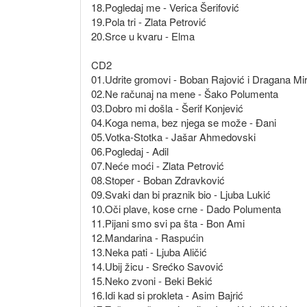
18.Pogledaj me - Verica Šerifović
19.Pola tri - Zlata Petrović
20.Srce u kvaru - Elma
CD2
01.Udrite gromovi - Boban Rajović i Dragana Mi
02.Ne računaj na mene - Šako Polumenta
03.Dobro mi došla - Šerif Konjević
04.Koga nema, bez njega se može - Đani
05.Votka-Stotka - Jašar Ahmedovski
06.Pogledaj - Adil
07.Neće moći - Zlata Petrović
08.Stoper - Boban Zdravković
09.Svaki dan bi praznik bio - Ljuba Lukić
10.Oči plave, kose crne - Dado Polumenta
11.Pijani smo svi pa šta - Bon Ami
12.Mandarina - Raspućin
13.Neka pati - Ljuba Aličić
14.Ubij žicu - Srećko Savović
15.Neko zvoni - Beki Bekić
16.Idi kad si prokleta - Asim Bajrić