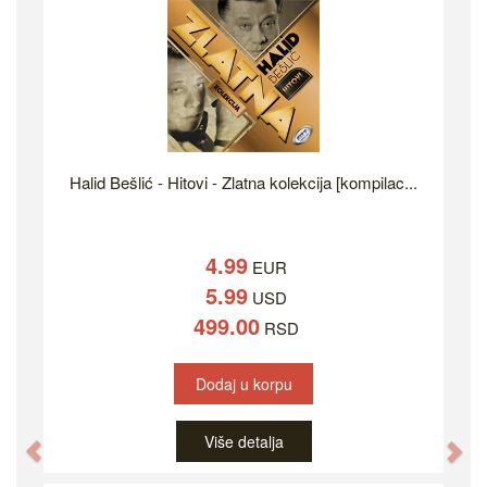
Halid Bešlić - Hitovi - Zlatna kolekcija [kompilac...
4.99
EUR
5.99
USD
499.00
RSD
Dodaj u korpu
Više detalja
Previous
Ne