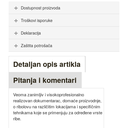
Dostupnost proizvoda
Troškovi isporuke
Deklaracija
Zaštita potrošača
Detaljan opis artikla
Pitanja i komentari
Veoma zanimljiv i visokoprofesionalno
realizovan dokumentarac, domaće proizvodnje,
o ribolovu na različitim lokacijama i specifičnim
tehnikama koje se primenjuju za određene vrste
ribe.