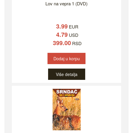
Lov na vepra 1 (DVD)
3.99
EUR
4.79
USD
399.00
RSD
Dodaj u korpu
Više detalja