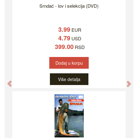
Srndać - lov i selekcija (DVD)
3.99
EUR
4.79
USD
399.00
RSD
Dodaj u korpu
Više detalja
Previous
Ne