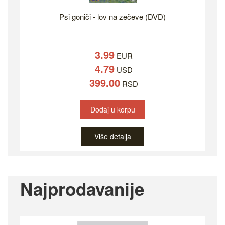
Psi goniči - lov na zečeve (DVD)
3.99
EUR
4.79
USD
399.00
RSD
Dodaj u korpu
Više detalja
Najprodavanije