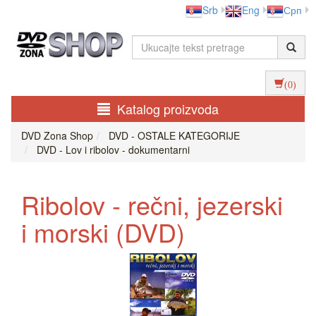
Srb
Eng
Срп
(0)
Katalog proizvoda
DVD Zona Shop
DVD - OSTALE KATEGORIJE
DVD - Lov i ribolov - dokumentarni
Ribolov - rečni, jezerski
i morski (DVD)