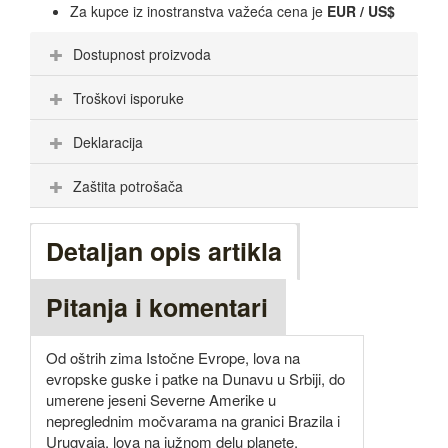
Za kupce iz inostranstva važeća cena je
EUR / US$
Dostupnost proizvoda
Troškovi isporuke
Deklaracija
Zaštita potrošača
Detaljan opis artikla
Pitanja i komentari
Od oštrih zima Istočne Evrope, lova na
evropske guske i patke na Dunavu u Srbiji, do
umerene jeseni Severne Amerike u
nepreglednim močvarama na granici Brazila i
Urugvaja, lova na južnom delu planete.