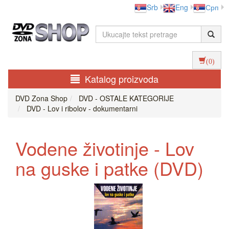
Srb
Eng
Срп
(0)
Katalog proizvoda
DVD Zona Shop
DVD - OSTALE KATEGORIJE
DVD - Lov i ribolov - dokumentarni
Vodene životinje - Lov
na guske i patke (DVD)