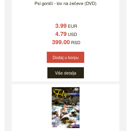
Psi goniči - lov na zečeve (DVD)
3.99
EUR
4.79
USD
399.00
RSD
Dodaj u korpu
Više detalja