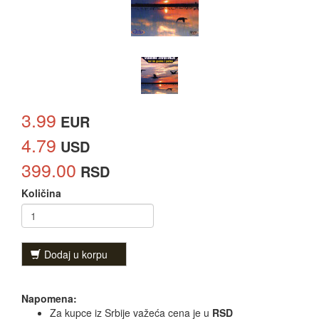
3.99
EUR
4.79
USD
399.00
RSD
Količina
Dodaj u korpu
Napomena:
Za kupce iz Srbije važeća cena je u
RSD