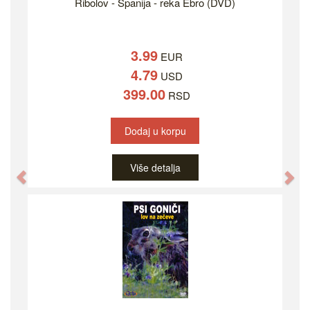
Ribolov - Španija - reka Ebro (DVD)
3.99
EUR
4.79
USD
399.00
RSD
Dodaj u korpu
Više detalja
Previous
Ne