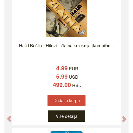
Halid Bešlić - Hitovi - Zlatna kolekcija [kompilac...
4.99
EUR
5.99
USD
499.00
RSD
Dodaj u korpu
Više detalja
Previous
Ne