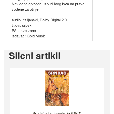
Neviđene epizode uzbudljivog lova na prave
vodene životinje.
audio: italijanski, Dolby Digital 2.0
titlovi: srpski
PAL, sve zone
izdavac: Gold Music
Slicni artikli
Srndać - lov i selekcija (DVD)