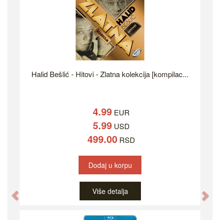
Halid Bešlić - Hitovi - Zlatna kolekcija [kompilac...
4.99
EUR
5.99
USD
499.00
RSD
Dodaj u korpu
Više detalja
Previous
Ne