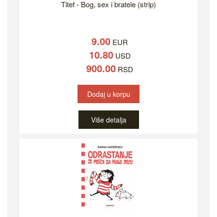
Titef - Bog, sex i bratele (strip)
9.00
EUR
10.80
USD
900.00
RSD
Dodaj u korpu
Više detalja