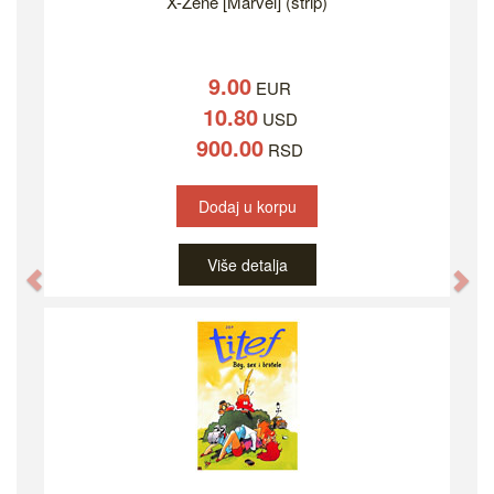
X-Žene [Marvel] (strip)
9.00
EUR
10.80
USD
900.00
RSD
Dodaj u korpu
Više detalja
Previous
Ne