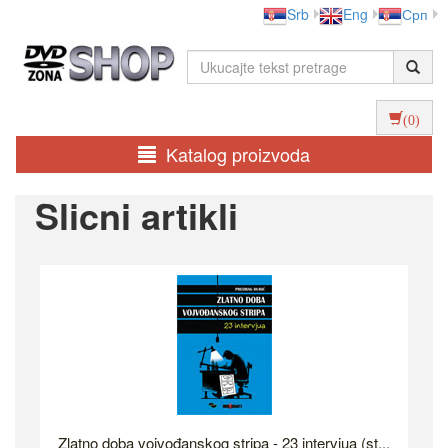
Srb
Eng
Срп
(0)
Katalog proizvoda
Slicni artikli
Zlatno doba vojvođanskog stripa - 23 intervjua (st...